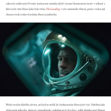
takovým nedávným Prvním mužem sice snímku chybí výrazně dominantní motiv v některé z
klíčových částí filmu (jako bylo třeba
The Landing
z výše zmíněného filmu), přesto však je jak
obrazová tak zvuková stránka filmu na jedničku.
Nebýt trochu slabšího závěru, asi bych se nebál jít s hodnocením filmu ještě výše. Podobně jako
třeba moje srdcovka, žánrově i atmosfreicky podobné sci-fi
Sunshine
, tohle zkrátka není filmem