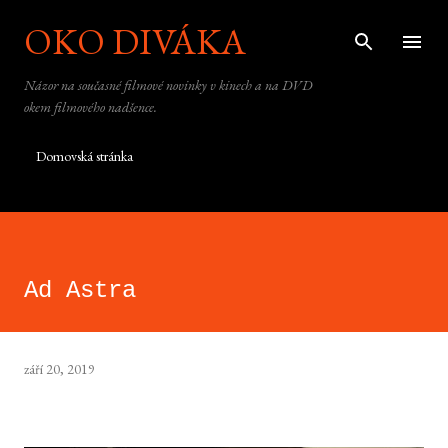
OKO DIVÁKA
Přeskočit na hlavní obsah
Názor na současné filmové novinky v kinech a na DVD
okem filmového nadšence.
Domovská stránka
Ad Astra
září 20, 2019