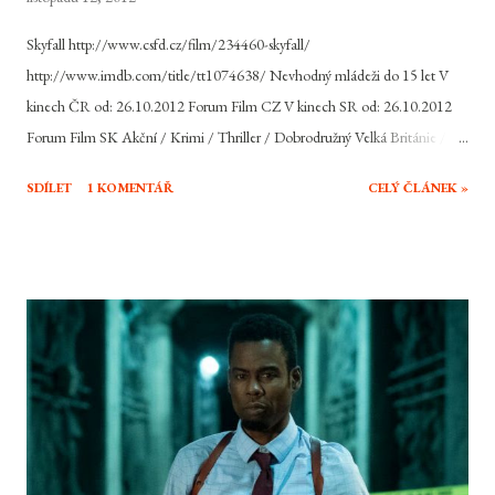
Skyfall http://www.csfd.cz/film/234460-skyfall/
http://www.imdb.com/title/tt1074638/ Nevhodný mládeži do 15 let V
kinech ČR od: 26.10.2012 Forum Film CZ V kinech SR od: 26.10.2012
Forum Film SK Akční / Krimi / Thriller / Dobrodružný Velká Británie /
USA, 2012, 143 min Režie: Sam Mendes Scénář: Neal Purvis, Robert
SDÍLET
1 KOMENTÁŘ
CELÝ ČLÁNEK »
Wade, John Logan Hudba: Thomas Newman Hrají: Daniel Craig, Judi
Dench, Ralph Fiennes, Javier Bardem, Naomie Harris, Bérénice Marlohe,
Ben Whishaw, Helen McCrory, Albert Finney, Rory Kinnear, Ola Rapace,
Tonia Sotiropoulou Jeho jméno je Bond, James Bond. Jeho zálibami jsou
ženy, Martini a rychlá auta. Britskou špičku mezi akčními hrdiny filmového
plátna snad netřeba představovat. Agent s povolením zabíjet se vrací už ve
svém 23. dobrodružství, potřetí s tváří Daniela Craiga. Cesta za dalším
dobrodružstvím byla pro agenta 007 díky finančním problémům MGM
před pár lety trochu delší, než původně čekal, nicméně Skyfall je tady.
Dokáže si...