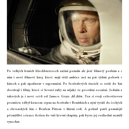
Po velkých letních blockbusterech začíná pomalu ale jistě filmový podzim a s
ním i nové filmové kusy, které mají větší ambice než na pár týdnů pobavit v
kinech a pak upadnout v zapomnění. Po festivalových štacích se totiž do kin
dostávají i filmy, které si brousí zuby na nějaké to prestižní ocenění. Jedním z
takových je i nové sci-fi od Jamese Graye
Ad Astra
. Ten si svoji celosvětovou
premiéru odbyl koncem srpna na festivalu v Benátkách a nyní vyráží do českých
a slovenských kin s Bradem Pittem v hlavní roli. A pokud patří pomalejší
přemýšlivé science fiction do vaší krevní skupiny, pak byste jej rozhodně neměli
vynechat.