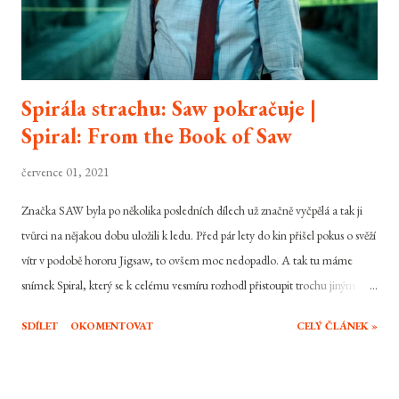
Spirála strachu: Saw pokračuje |
Spiral: From the Book of Saw
července 01, 2021
Značka SAW byla po několika posledních dílech už značně vyčpělá a tak ji
tvůrci na nějakou dobu uložili k ledu. Před pár lety do kin přišel pokus o svěží
vítr v podobě hororu Jigsaw, to ovšem moc nedopadlo. A tak tu máme
snímek Spiral, který se k celému vesmíru rozhodl přistoupit trochu jiným
stylem a titulního sériového vraha a jeho učence vyměnil za někoho úplně
SDÍLET
OKOMENTOVAT
CELÝ ČLÁNEK »
jiného a celý odkaz původní série nechal tak přejít na druhou kolej. Byla to
cesta k lepšímu a správný způsob jak oživit skomírající značku? To zrovna
úplně ne.