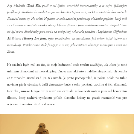
Roy McBride (
Brad Pitt
) patří mezi špičku americké kosmonautiky a se svým špičkovým
profilem je ideálním kandidátem pro nacházející tajnou misi, na které závisí budoucnost celé
Sluneční soustavy. Na orbitě Neptunu se totiž nachází pozůstatky vládního projektu, který měl
za cíl zkoumat možné známky různých forem života v pozorovatelném vesmíru. Projekt Lima
už byl ovšem dlouhé roky považován za neúspěšný, neboť celá posádka s kapitánem Cliffordem
McBridem (
Tommy Lee Jones
) byla považována za nezvěstnou. Jak ovšem tajné informace
nasvědčují, Projekt Lima stále funguje a co víc, jeho existence ohrožuje mimo jiné i život na
Zemi.
Na začátek bych měl asi říci, že moje hodnocení bude trochu zavádějící,
Ad Astra
je totiž
snímkem přímo z mé zájmové skupiny. Ono se zase tak často v nabídce kin pomalu plynoucí a
až v mnohém artové sci-fi jen tak nevidí. Je proto pochopitelné, že pokud někdo na tuhle
novinku půjde očekávajíc další
Interstellar
bude z toho poněkud troufnu si říci zklamaný.
Novinka
Jamese Graye
totiž i ve své audiovizuální velkoleposti zůstává poněkud komorním
filmem, který nechává vyniknout příběh hlavního hrdiny na pozadí rozmáchlé vize pro
objevování vesmíru blízké budoucnosti.