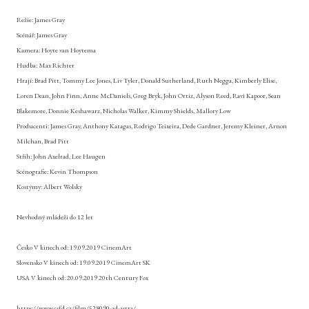
Režie: James Gray
Scénář: James Gray
Kamera: Hoyte van Hoytema
Hudba: Max Richter
Hrají: Brad Pitt, Tommy Lee Jones, Liv Tyler, Donald Sutherland, Ruth Negga, Kimberly Elise,
Loren Dean, John Finn, Anne McDaniels, Greg Bryk, John Ortiz, Alyson Reed, Ravi Kapoor, Sean
Blakemore, Donnie Keshawarz, Nicholas Walker, Kimmy Shields, Mallory Low
Producenti: James Gray, Anthony Katagas, Rodrigo Teixeira, Dede Gardner, Jeremy Kleiner, Arnon
Milchan, Brad Pitt
Střih: John Axelrad, Lee Haugen
Scénografie: Kevin Thompson
Kostýmy: Albert Wolsky
Nevhodný mládeži do 12 let
Česko V kinech od:
19.09.2019 CinemArt
Slovensko V kinech od:
19.09.2019 CinemArt SK
USA V kinech od:
20.09.2019 20th Century Fox
https://www.csfd.cz/film/528090-ad-astra/