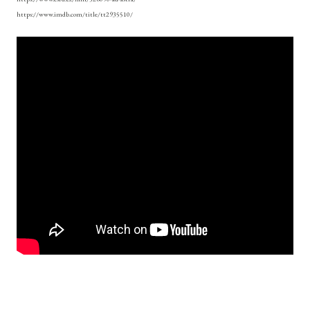
https://www.imdb.com/title/tt2935510/