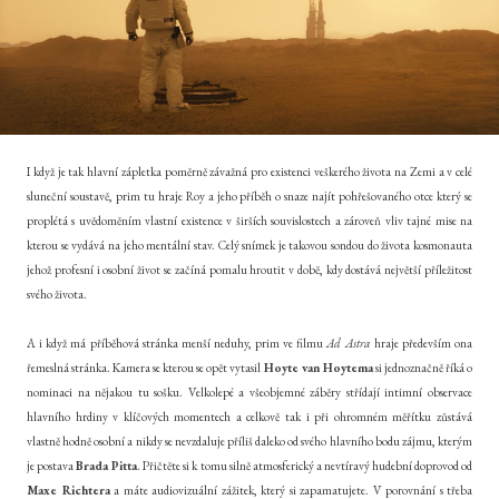
I když je tak hlavní zápletka poměrně závažná pro existenci veškerého života na Zemi a v celé
sluneční soustavě, prim tu hraje Roy a jeho příběh o snaze najít pohřešovaného otce který se
proplétá s uvědoměním vlastní existence v širších souvislostech a zároveň vliv tajné mise na
kterou se vydává na jeho mentální stav. Celý snímek je takovou sondou do života kosmonauta
jehož profesní i osobní život se začíná pomalu hroutit v době, kdy dostává největší příležitost
svého života.
A i když má příběhová stránka menší neduhy, prim ve filmu
Ad Astra
hraje především ona
řemeslná stránka. Kamera se kterou se opět vytasil
Hoyte van Hoytema
si jednoznačně říká o
nominaci na nějakou tu sošku. Velkolepé a všeobjemné záběry střídají intimní observace
hlavního hrdiny v klíčových momentech a celkově tak i při ohromném měřítku zůstává
vlastně hodně osobní a nikdy se nevzdaluje příliš daleko od svého hlavního bodu zájmu, kterým
je postava
Brada Pitta
. Přičtěte si k tomu silně atmosferický a nevtíravý hudební doprovod od
Maxe Richtera
a máte audiovizuální zážitek, který si zapamatujete. V porovnání s třeba