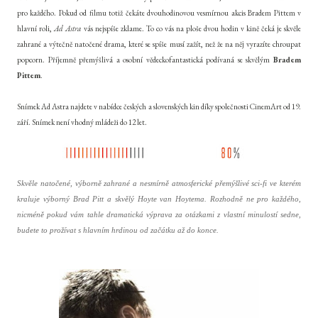
pro každého. Pokud od filmu totiž čekáte dvouhodinovou vesmírnou akcis Bradem Pittem v
hlavní roli,
Ad Astra
vás nejspíše zklame. To co vás na ploše dvou hodin v kině čeká je skvěle
zahrané a výtečně natočené drama, které se spíše musí zažít, než že na něj vyrazíte chroupat
popcorn. Příjemně přemýšlivá a osobní vědeckofantastická podívaná se skvělým
Bradem
Pittem
.
Snímek Ad Astra najdete v nabídce českých a slovenských kin díky společnosti CinemArt od 19.
září. Snímek není vhodný mládeži do 12 let.
Skvěle natočené, výborně zahrané a nesmírně atmosferické přemýšlivé sci-fi ve kterém
kraluje výborný Brad Pitt a skvělý Hoyte van Hoytema. Rozhodně ne pro každého,
nicméně pokud vám tahle dramatická výprava za otázkami z vlastní minulostí sedne,
budete to prožívat s hlavním hrdinou od začátku až do konce.