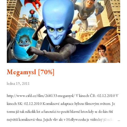
Megamysl [70%]
ledna 19, 2011
http://www.csfd.cz/film/268133-megamysl/ V kinech ČR: 02.12.2010 V
kinech SK: 02.12.2010 Komiksové adaptace hýbou filmovým světem. Je
tomu již tak několik let a fanoušci to pocítí hlavně letos kdy se do kin řítí
největší komiksová vlna. Jejich vliv ale v Hollywoodu je viditelný jíž několik