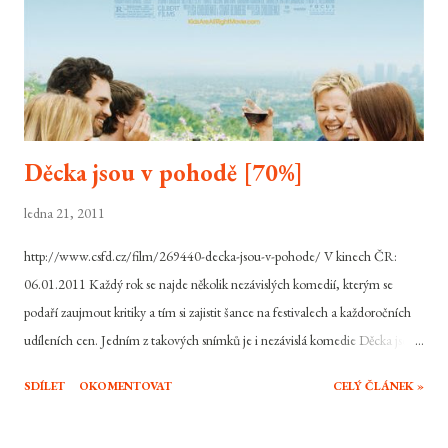
Děcka jsou v pohodě [70%]
ledna 21, 2011
http://www.csfd.cz/film/269440-decka-jsou-v-pohode/ V kinech ČR:
06.01.2011 Každý rok se najde několik nezávislých komedií, kterým se
podaří zaujmout kritiky a tím si zajistit šance na festivalech a každoročních
udíleních cen. Jedním z takových snímků je i nezávislá komedie Děcka jsou
v pohodě, která si díky zájmu kritiků a aury vydařeného snímku pomýšlí na
SDÍLET
OKOMENTOVAT
CELÝ ČLÁNEK »
nějakou sošku. Příběh lesbické dvojice, které poněkud zkomplikuje život
snaha jejich dětí o seznámení se s jejich biologickým otcem, který začne