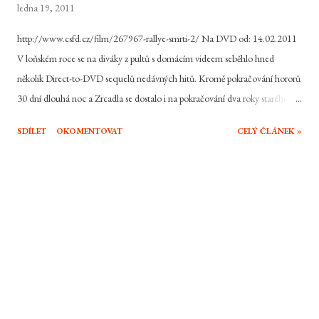
ledna 19, 2011
http://www.csfd.cz/film/267967-rallye-smrti-2/ Na DVD od: 14.02.2011
V loňském roce se na diváky z pultů s domácím videem seběhlo hned
několik Direct-to-DVD sequelů nedávných hitů. Kromě pokračování hororů
30 dní dlouhá noc a Zrcadla se dostalo i na pokračování dva roky starého
remake kultovní Death Race 2000 s názvem Rallye smrti. Snímek
SDÍLET
OKOMENTOVAT
CELÝ ČLÁNEK »
inspirovaný nejen původním filmem ale i sérií počítačových her
Carmageddon předvedl Jasona Stathama v akční výplachové jízdě bez
servítek která zručně servírovala přesně to, co se od ní čekalo. Zkombinovala
béčkovou story, surové prostředí a slušně rytmicky tepající akci. Dá se ale s
úspěchem vstoupit dvakrát do téže řeky? Jedním slovem, nedá. Prequel se
na to snaží jít od lesa a tak nabízí v podstatě to stejné jako původní díl jen v
bleděmodrém. Kopíruje se úplně všechno. To jak úspěšně, je již věc druhá.
Základní premisa je tedy podobná, jen s tím rozdílem, že zde přichází
tématika závodů na povrch až někde za polovinou filmu. Necelou hod...