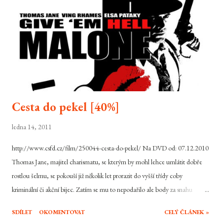
to nepůsobí rušivě a tak člověk v rámci možností věří atmosféru úpadku a
třídní dělení společnosti. I celý feeling filmu ...
Cesta do pekel [40%]
ledna 14, 2011
http://www.csfd.cz/film/250044-cesta-do-pekel/ Na DVD od: 07.12.2010
Thomas Jane, majitel charismatu, se kterým by mohl lehce umlátit dobře
rostlou šelmu, se pokouší již několik let prorazit do vyšší třídy coby
kriminální či akční bijec. Zatím se mu to nepodařilo ale body za snahu
například v adaptaci Punishera mu nelze upřít. Cesta do pekel je další z těch
SDÍLET
OKOMENTOVAT
CELÝ ČLÁNEK »
pokusů, kde se snaží přesvědčit, že má na větší role. Příběh vypráví o muži