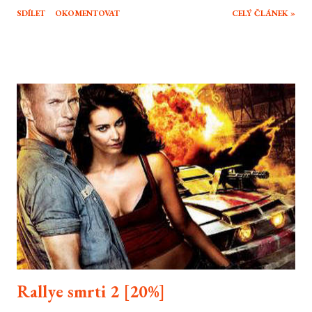
let a tak není divu, že se jím nechávají studia inspirovat i v případě
SDÍLET
OKOMENTOVAT
CELÝ ČLÁNEK »
animovaného filmu. Vedle nedávného Já, padouch přichází konkurenční
snímek, který se snaží nahlížet na superhrdinskou tématiku poněkud jiným
způsobem. Megamysl vypráví o superzloduchovi, kterému se při jednom
souboji se svou úhlavní nemesis podaří jej eliminovat. Získává tak celé město
pro sebe. Zjišťuje však, že to není to co si představoval a tak vymyslí plán, jak
dodat zase svému životu nějakou šťávu. Megamysl se vydává poněkud
odlišným způsobem než konkurenční Já, padouch. I když je zde vidět
podobná změna charakteru hlavního hrdiny, jeho motivace jsou jiného
charakteru. Celý příběh až po závěrečné rozuzlení poměrně r...
Rallye smrti 2 [20%]