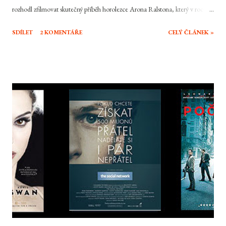
rozhodl zfilmovat skutečný příběh horolezce Arona Ralstona, který v roce
2003 při lezení po kaňonu padl do skalní průrvy, kde mu padající balvan
SDÍLET
2 KOMENTÁŘE
CELÝ ČLÁNEK »
zaklínil ruku. Aron tehdy s minimem jídla a vody vydržel v jeho přírodním
vězení úctyhodných 127 hodin. Měl tedy dost času přemýšlet o svém životě.
Filmová podoba jeho příběhu staví hlavně na dvou pilířích. Tím prvním je
Boylova vizuální schopnost zalíbit se divákovi bez ohledu na téma. Servíruje
tak svěží moderní líbivý look doplněný o spoustu technických lahůdek a
velmi slušnou kameru. Tím druhým prvkem je James Franco. Herec, který
má charisma a herecký potenciál jako málokdo z mladých herců v
Hollywoodu, pojal postavu lehce sobeckého a sebestředného Arona
uvěřitelně, takže se neutápí v klišé a a přibarvení příběhu tak, jak by se...