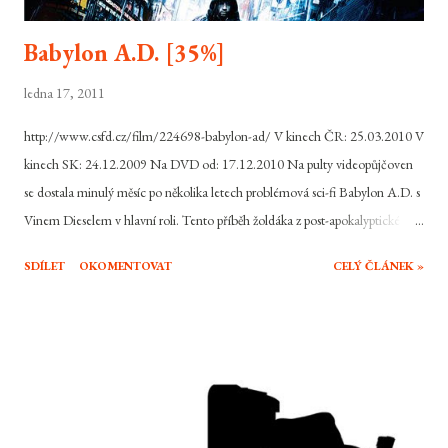
Babylon A.D. [35%]
ledna 17, 2011
http://www.csfd.cz/film/224698-babylon-ad/ V kinech ČR: 25.03.2010 V
kinech SK: 24.12.2009 Na DVD od: 17.12.2010 Na pulty videopůjčoven
se dostala minulý měsíc po několika letech problémová sci-fi Babylon A.D. s
Vinem Dieselem v hlavní roli. Tento příběh žoldáka z post-apokalyptické
budoucnosti podle novely Maurice G. Danteca, neměl režisér Mathieu
SDÍLET
OKOMENTOVAT
CELÝ ČLÁNEK »
Kassovitz možnost regulérně dokončit. Problémy se zásahy studia a
překročení rozpočtu při natáčení vyvrcholily vlehce odbytou verzi pro kina,
která vyhořela ja u diváků tak u kritiků. Na DVD se ovšem dostává kromě ní
i verze Unrated, která je oproti ní obohacena o vynechané scény a místy
odlišně sestříhána. Výslednou kvalitu snímku to tedy poměrně dost posunuje
směrem vzhůru. Nicméně ani to nestačí, aby se z Babylonu A.D. stal dobrý
film. Ve světě rozhodně problém není. I přes nepříliš profesionální look lokací