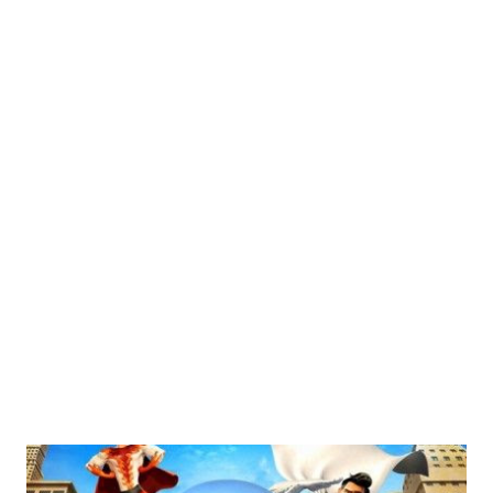
působit jako činidlo pro dlouhotrvající problémy ve vztahu dvou matek se
rozhodně nesnaží tvářit jako originální inovativní dílo. Má tedy šanci
zaujmout? Předně, scénář nabízí slušnou příležitost pro hereckou realizaci
hlavních postav, čehož tvůrci bezchybně využili. Hlavní trojúhelník je
obsazen na výbornou, kdy je radost sledovat herecký koncert probíhající na
plátně; Julianne Moore a Annette Benning coby stárnoucí lesbický pár ve
středním věku, zažívající vztahovou krizi vyhroc...