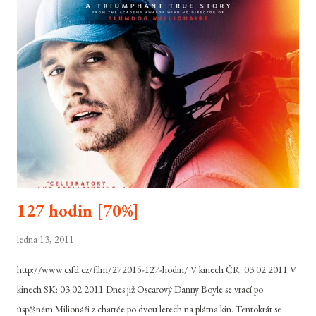
127 hodin [70%]
ledna 13, 2011
http://www.csfd.cz/film/272015-127-hodin/ V kinech ČR: 03.02.2011 V
kinech SK: 03.02.2011 Dnes již Oscarový Danny Boyle se vrací po
úspěšném Milionáři z chatrče po dvou letech na plátna kin. Tentokrát se