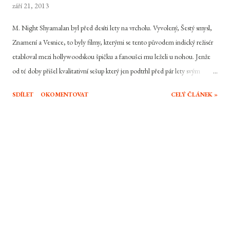
září 21, 2013
M. Night Shyamalan byl před desíti lety na vrcholu. Vyvolený, Šestý smysl,
Znamení a Vesnice, to byly filmy, kterými se tento původem indický režisér
etabloval mezi hollywoodskou špičku a fanoušci mu leželi u nohou. Jenže
od té doby přišel kvalitativní sešup který jen podtrhl před pár lety svým
Posledním vládcem větru , který byl jedním z nejhorších filmů roku 2010.
SDÍLET
OKOMENTOVAT
CELÝ ČLÁNEK »
Dá se říct, že poslední šancí na to napravit si renomé, než sám sebe uvrhne
do trvalé nevole, měl být jeho letošní snímek Po zániku země. Pomoci k
úspěchu mu měl po loňském návratu Will Smith, který si se svým synem
střihli hlavní role. Stojí ale tohle ambiciozní sci-fi opravdu za to, nebo se
jedná o ten poslední hřebíček do režisérské rakve kdysi nadějného režiséra?
Kitai Raige žije ve stínu svého otce. Ten jako první ovládl techniku
"ghosting" při které potlačí svůj vlastní strach a nejnebezpečnější predátor
vesmíru jej. díky absenci feromonů vypouštěných právě při projevování
strachu, nemůže lokalizovat. Je...