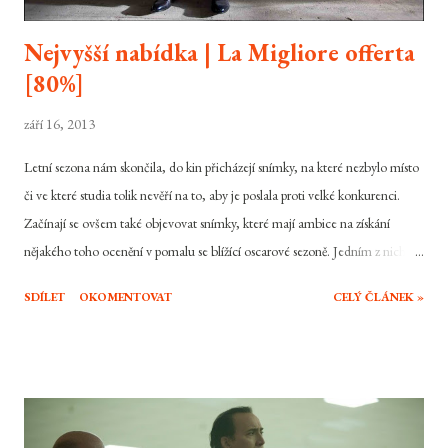
Nejvyšší nabídka | La Migliore offerta
[80%]
září 16, 2013
Letní sezona nám skončila, do kin přicházejí snímky, na které nezbylo místo
či ve které studia tolik nevěří na to, aby je poslala proti velké konkurenci.
Začínají se ovšem také objevovat snímky, které mají ambice na získání
nějakého toho ocenění v pomalu se blížící oscarové sezoně. Jedním z nich je i
romantické drama Nejvyšší nabídka italského režiséra Giuseppe
SDÍLET
OKOMENTOVAT
CELÝ ČLÁNEK »
Tornatoreho, která je od 12. září také v našich kinech. Příběh stárnoucího
samotářského znlace umění si určitě zaslouží vaši pozornost. Virgil Oldman
žije poměrně samotářským životem. Jako světově uznávaný znalec umění a
starožitností má velký majetek, nicméně jediný bližší vztah má ke své tajné
sbírce největších malířských děl nevyčíslitelné hodnoty. To se však postupně
začne měnit v momentě, kdy jej osloví dědička rodinného majetku Claire