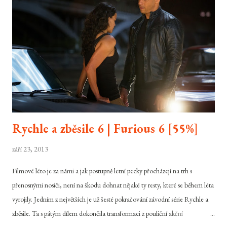
Rychle a zběsile 6 | Furious 6 [55%]
září 23, 2013
Filmové léto je za námi a jak postupně letní pecky přocházejí na trh s
přenosnými nosiči, není na škodu dohnat nějaké ty resty, které se během léta
vyrojily. Jedním z největších je už šesté pokračování závodní série Rychle a
zběsile. Ta s pátým dílem dokončila transformaci z pouliční akční