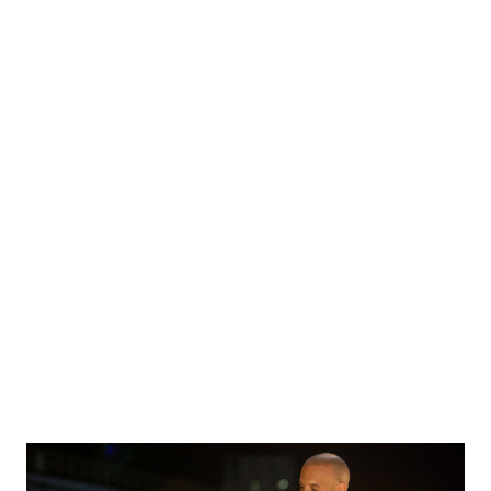
Teddy vyráží na pařbu ke svému příteli Angadovi na tu největší letní pařbu.
Pro Teddyho je akce možností jak zasunout a Dave doufá, že tam bude jeho
přítelkyně Jill. Díky nedorozumění na tréninku totiž Jill došla trpělivost a
rozešla se s ním. Dave má tak poslední možnost jak se s ní usmířit dříve, než
bude pozdě. Plány všech ale zhatí nečekaný přírodní úkaz. Po nárazu
meteoritu se totiž vynoří na párty anomálie, který vytvoří identickou kopii
všech zúčastněných. ...