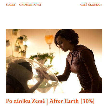
oddychovky v akční nářezovku léta. Jak je na tom ale její šestý díl, se kterým
SDÍLET
OKOMENTOVAT
CELÝ ČLÁNEK »
se rozloučí i režisér Justin Lin, který stál za onou transformací série začínající
třetím dílem? Dom, Brian i zbytek party užívají zaslouženého odpočinku po
práci co odvedli v Riu. Každý z nich si ale užívá svůj podíl z tučné kořisti jen
do doby, než agent Hobbs kontaktuje Dominica s další prací, tentokrát na
druhé straně zákona. Nebezpečný terorista Owen Shaw totiž se svojí
skupinou dává dohromady nebezpečnou zbraň, která může vyřadit obranu
jedné země na celých 24 hodin. V nesprávných rukou má tato zbraň cenu v
miliardách dolarů, nemluvě o nebezpečí, jaké takováto zbraň představuje.
Na oplátku Hobbs Domovi a jeh...
Po zániku Země | After Earth [30%]