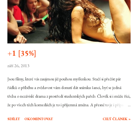
+1 [35%]
září 26, 2013
Jsou filmy, které vás zaujmou již pouhou myšlenkou. Stačí si přečíst pár
řádků o příběhu a zvědavost vám donutí dát snímku šanci, byť se jedná
třeba o nezávislé drama z prostředí studentských pařeb. Člověk si i může říci,
že po všech těch komediích je to i příjemná změna. A přesně to je i případ
snímku +1, který se snaží oživit jinak už dnes poměrně běžné prostředí pařeb
SDÍLET
OKOMENTOVAT
CELÝ ČLÁNEK »
v americe poměrně zajímavým sci fi twistem. Problém ovšem je, že ač už to
z upoutávek vypadá sebezajímavěji, tohle tak uplně nefunguje. Dave a