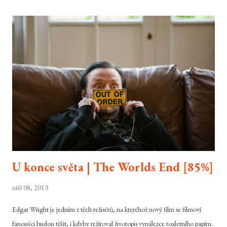
U konce světa | The Worlds End [85%]
září 08, 2013
Edgar Wright je jedním z těch režisérů, na kteréhož nový film se filmoví
fanoušci budou těšit, i kdyby režíroval životopis vynálezce toaletního papíru.