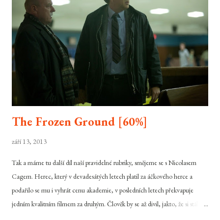
Ibbetsonová, která chce své jmění rozprodat v aukci a nechce nikoho
jiného, než Oldmanovu firmu. Ten se prvně zdráhá obchod přijmout díky
ne zrovna zdvořilému chování mla...
The Frozen Ground [60%]
září 13, 2013
Tak a máme tu další díl naší pravidelné rubriky, smějeme se s Nicolasem
Cagem. Herec, který v devadesátých letech platil za áčkového herce a
podařilo se mu i vyhrát cenu akademie, v posledních letech překvapuje
jedním kvalitním filmem za druhým. Člověk by se až divil, jakto, že si stále
dokáže udržet slávu svého jména a nespadnout mimo okraj zájmu