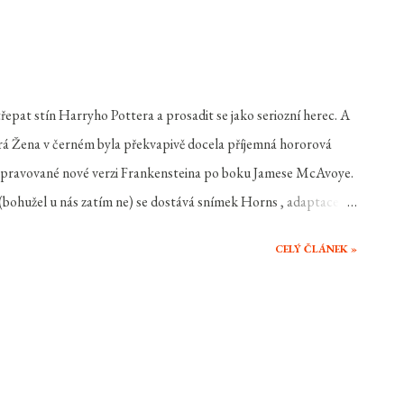
 střepat stín Harryho Pottera a prosadit se jako seriozní herec. A
tará Žena v černém byla překvapivě docela příjemná hororová
 připravované nové verzi Frankensteina po boku Jamese McAvoye.
e (bohužel u nás zatím ne) se dostává snímek Horns , adaptace
adcliffe hlavní roli. Jak snímek, který režíroval Alexandre Aja (
CELÝ ČLÁNEK »
( Daniel Radcliffe ) byl obviněn z vraždy své dlouholeté
olicie, rodina i všichni v okolí myslí, že to udělal, neustále tvrdí
ít a odhalit pravého vraha a zbavit se tak obvinění. To ovšem
no na čele objeví rohy a začne si uvědomovat, že do jeho života