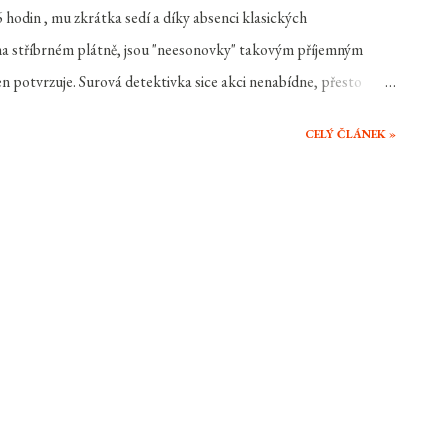
6 hodin , mu zkrátka sedí a díky absenci klasických
a stříbrném plátně, jsou "neesonovky" takovým příjemným
 potvrzuje. Surová detektivka sice akci nenabídne, přesto
n ) býval policistou. Díky svým problémům s alkoholem však
CELÝ ČLÁNEK »
dilá kulka zabila malou holčičku. Nyní, osm let po odchodu z
o. Jednoho dne večer za ním dojde jeden známý z pomocné
moc pro svého bratra. Únosci mu unesli za bílého dne ženu a i
 kufru jednoho opuštěného auta. Manžel se tedy hodlá pomstít a
Ten však už na ...