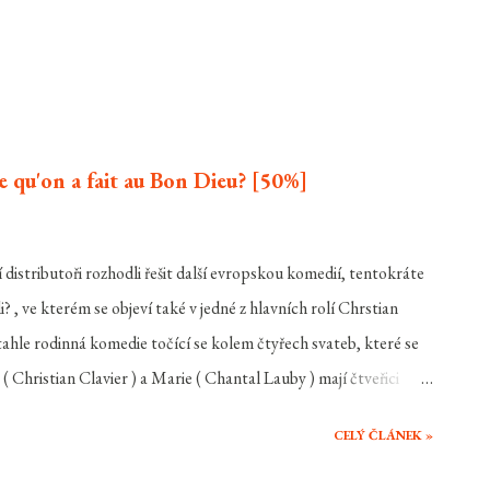
e qu'on a fait au Bon Dieu? [50%]
distributoři rozhodli řešit další evropskou komedií, tentokráte
 ve kterém se objeví také v jedné z hlavních rolí Chrstian
k tahle rodinná komedie točící se kolem čtyřech svateb, které se
Christian Clavier ) a Marie ( Chantal Lauby ) mají čtveřici
e tři z nich si za své životní partnery vybraly potomky
CELÝ ČLÁNEK »
opravdu francouzského potomka, je poslední nezadaná dcera
 rodiče pod vánoční stromeček překvapení. Právě se zasnoubila