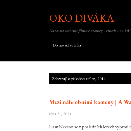
OKO DIVÁKA
Názor na současné filmové novinky v kinech a na DV
Domovská stránka
P
Zobrazují se příspěvky z říjen, 2014
ř
í
Mezi náhrobními kameny | A W
s
p
října 31, 2014
ě
Liam Neeson se v posledních letech vyprofilov