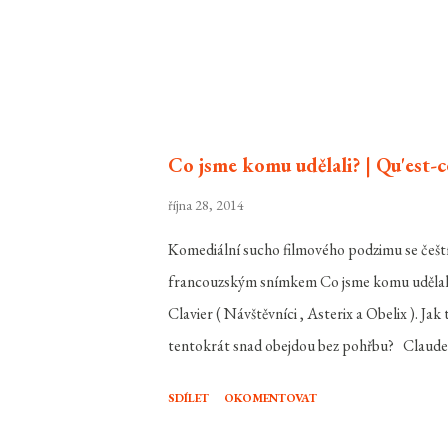
Co jsme komu udělali? | Qu'est-c
října 28, 2014
Komediální sucho filmového podzimu se čeští 
francouzským snímkem Co jsme komu udělali? ,
Clavier ( Návštěvníci , Asterix a Obelix ). Ja
tentokrát snad obejdou bez pohřbu? Claude ( 
krásných dcer akorát na vdávání. Problém je, ž
SDÍLET
OKOMENTOVAT
imigrantů do Francie a tak jediná naděj na 
Laure ( Elodie Fontan ), která má ovšem pro