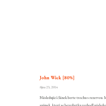
John Wick [80%]
října 23, 2014
Následující článek berte trochu s rezervou. M
snímek, který se bezezbytku rozhodl násled