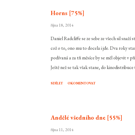
Horns [75%]
října 18, 2014
Daniel Radcliffe se ze sebe ze všech sil snaží
což o to, ono mu to docela i jde. Dva roky s
podívaná a za tři měsíce by se měl objevit v
Ještě než se tak však stane, do kinodistribuc
knihy Rohy Joea Hilla, ve které získal právě R
SDÍLET
OKOMENTOVAT
Hory mají oči , Zrcadla ) dopadl? Igg Perrish 
přítelkyně Merrin ( Juno Temple ). A i když si p
že je nevinen. Jediné co teď může dělat, je naj
půjde docela težko, když se mu jednoho dne rá
Andělé všedního dne [55%]
právě vstou...
října 11, 2014