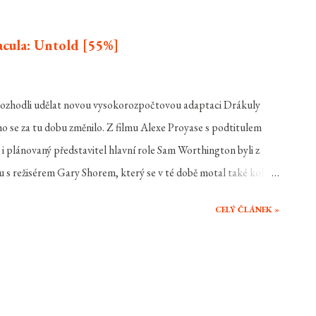
bu. Její vysněný je ovšem černoch. A to se rodičům ani trochu
hl být černoch poslední kapkou. -Rodiče Laure ovšem nejsou
cula: Untold [55%]
l rozhodli udělat novou vysokorozpočtovou adaptaci Drákuly
se za tu dobu změnilo. Z filmu Alexe Proyase s podtitulem
 i plánovaný představitel hlavní role Sam Worthington byli z
tku s režisérem Gary Shorem, který se v té době motal také kolem
konec už zůstal, do hlavní role se dostal Luke Evans a Universal
CELÝ ČLÁNEK »
o univerza tzv Universal Monsters, tedy se v blízké
spěchu tohoto snímku dočkáme nových propojených verzí postav
y ale především už potvrzených Frankensteina a Mumie. To je
 do současnosti. Jak tedy nový zrod hraběte Drákuly dopadl?
mi po návratu z...