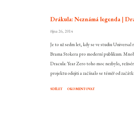
se svým přítelem a zanedlouho připravují svat
nelíbí a po číňanovi, arabovi a židovi by mo
Drákula: Neznámá legenda | Dra
jediní, kdo se snaží svatbu sabotovat. ...
října 26, 2014
Je to už sedm let, kdy se ve studiu Universa
Brama Stokera pro moderní publikum. Mnoho 
Dracula: Year Zero toho moc nezbylo, režisér
projektu odejiti a začínalo se téměř od začá
druhé sólovky Wolverinea . Ten u projektu na
SDÍLET
OKOMENTOVAT
nakonec tímto snímkem startuje restart celéh
budoucnosti díky relativnímu finančnímu ú
jako Vlkodlak, Neviditelný muž, Fantom oper
ale pořád věcí budoucnosti, takže se vrátíme
Vlad III. Dracula ( Luke Evans ) přinesl své ze