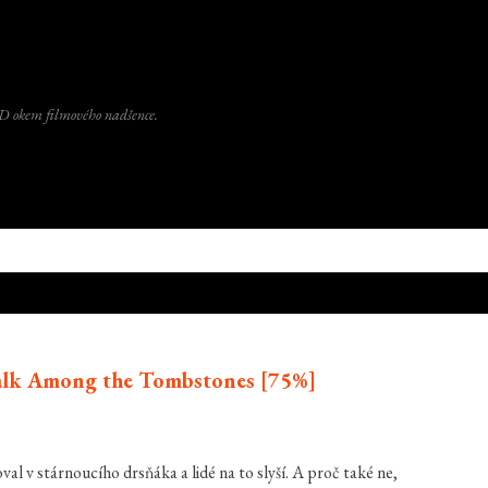
Přeskočit na hlavní obsah
D okem filmového nadšence.
alk Among the Tombstones [75%]
al v stárnoucího drsňáka a lidé na to slyší. A proč také ne,