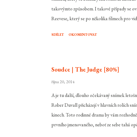
takovýmto způsobem. I takové případy se ov
Reevese, který se po několika filmech pro vi
vrátit ve velkém stylu a ukázat, že na to po
SDÍLET
OKOMENTOVAT
staré školy nastávají žně... John Wick ( Kea
téměř neměl konkurenci. Před lety ovšem kari
žena ovšem umřela na následky dlouhotrvající 
dostal několik dní po její smrti. Když ovšem p
Soudce | The Judge [80%]
obrátit proti gaunerům, kteří mu sebrali t...
října 20, 2014
A je tu další, dlouho očekávaný snímek letoš
Rober Duvall přicházejí v hlavních rolích sn
kinech. Toto rodinné drama by vám rozhodně n
prvního jmenovaného, neboť ze sebe tahá opě
vysoce ceněným právníkem, nemá zrovna ideáln