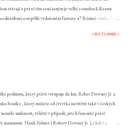
šem stávají a právě tím současným je velký comeback Keanu
deodistribuci a nepříliš vydařeném fantasy 47 Róninů rozhodl
řád ještě má. A pro fanoušky nekompromisních akčních filmů ze
CELÝ ČLÁNEK »
nu Reeves ) býval špičkovým hitmanem, který ve svém oboru
éru pověsil na hřebík a rozhodl se žít poklidným životem. Jeho
nemoci a zbyl mu po ní jen její dárek, malé štěně které John
ři loupežném přepadení John přijde i o něj, rozhodne se svůj hněv
ního podzimu, který právě vstupuje do kin. Rober Downey Jr. a
ímku Soudce , který můžete od čtvrtka navštívit také v českých
emělo uniknout, zvláště v případě, jste li fanoušci právě
t maximum. Hank Palmer ( Robert Downey Jr. ), i když je
í život. Jeho manželka jej podvádí, on plánuje rozvod a do