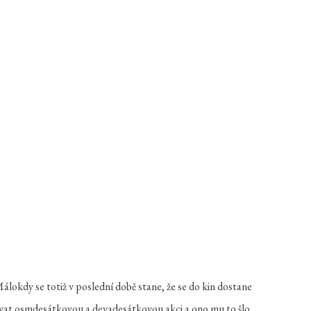
álokdy se totiž v poslední době stane, že se do kin dostane
ovat osmdesátkovou a devadesátkovou akci a ono mu to šlo