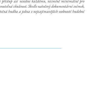
 přístup asi nesedne každému, nicméně minimálně pro
enutelná zkušenost. Skvěle natočený dokumentární snímek,
výtečná hudba a jedna z nejzajímavějších osobností hudební