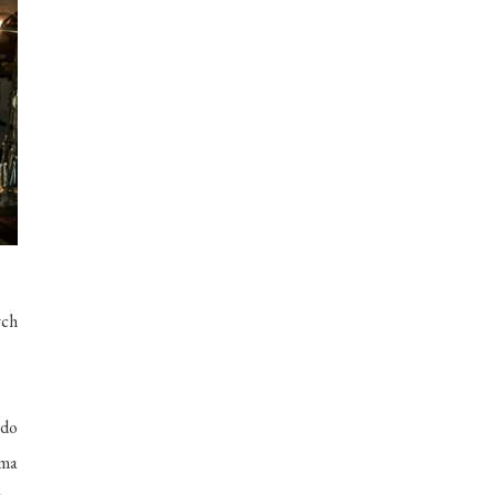
ých
 do
ma