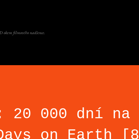
Přeskočit na hlavní obsah
D okem filmového nadšence.
: 20 000 dní na
Days on Earth [