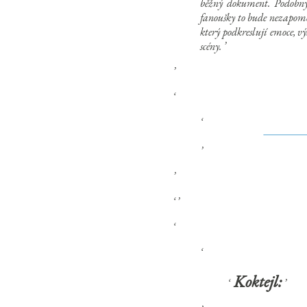
běžný dokument. Podobný
fanoušky to bude nezapom
který podkreslují emoce, 
scény.
Koktejl: