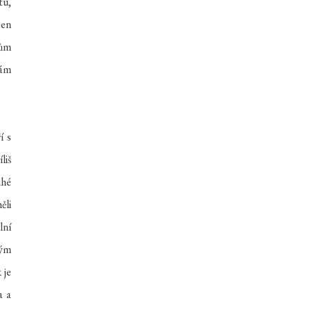
tu,
jen
kům
sám
í s
liš
uhé
ěli
lní
kým
 je
a a