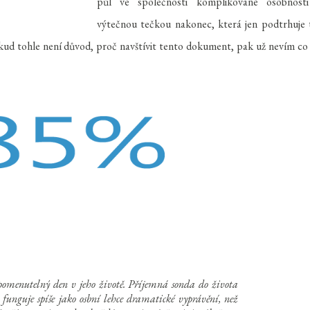
půl ve společnosti komplikované osobnost
výtečnou tečkou nakonec, která jen podtrhuje 
kud tohle není důvod, proč navštívit tento dokument, pak už nevím co
omenutelný den v jeho životě. Příjemná sonda do života
á funguje spíše jako osbní lehce dramatické vyprávění, než