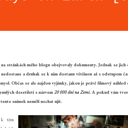
 se na stránkách mého blogu obejvovaly dokumenty. Jednak se jich
iš nedostane a druhak se k nim dostanu většinou až s odstupem ča
smysl. Občas se ale najdou vyjímky, jakou je právě filmový náhled
ynulých desetiletí s názvem
20 000 dní na Zemi.
A pokud vám tvor
 tento snímek neměli nechat ujít.
 k těm