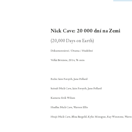
Nick Cave: 20 000 dní na Zemi
(20,000 Days on Earth)
Dokumentární / Drama / Hudební
Velká Británie, 2014, 96 min
Režie: Iain Forsyth, Jane Pollard
Scénář: Nick Cave, Iain Forsyth, Jane Pollard
Kamera: Erik Wilson
Hudba: Nick Cave, Warren Ellis
Hrají: Nick Cave, Blixa Bargeld, Kylie Minogue, Ray Winstone, Warren