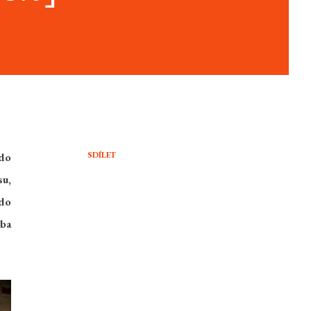
SDÍLET
 do
su,
 do
ba