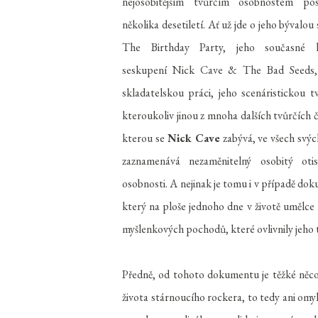
nejosobitějším tvůrčím osobnostem pos
několika desetiletí. Ať už jde o jeho bývalou
The Birthday Party, jeho současné 
seskupení Nick Cave & The Bad Seeds,
skladatelskou práci, jeho scenáristickou t
kteroukoliv jinou z mnoha dalších tvůrčích č
kterou se
Nick Cave
zabývá, ve všech svýc
zaznamenává nezaměnitelný osobitý otis
osobnosti. A nejinak je tomu i v případě do
který na ploše jednoho dne v životě umělce 
myšlenkových pochodů, které ovlivnily jeho
Předně, od tohoto dokumentu je těžké něco
života stárnoucího rockera, to tedy ani omyl