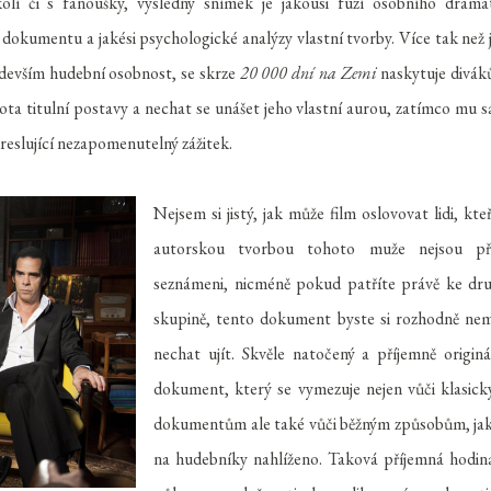
olí či s fanoušky, výsledný snímek je jakousi fúzí osobního drama
 dokumentu a jakési psychologické analýzy vlastní tvorby. Více tak než 
ředevším hudební osobnost, se skrze
20 000 dní na Zemi
naskytuje divá
ota titulní postavy a nechat se unášet jeho vlastní aurou, zatímco mu 
slující nezapomenutelný zážitek.
Nejsem si jistý, jak může film oslovovat lidi, kteř
autorskou tvorbou tohoto muže nejsou pří
seznámeni, nicméně pokud patříte právě ke dr
skupině, tento dokument byste si rozhodně nem
nechat ujít. Skvěle natočený a příjemně originá
dokument, který se vymezuje nejen vůči klasic
dokumentům ale také vůči běžným způsobům, jak
na hudebníky nahlíženo. Taková příjemná hodin