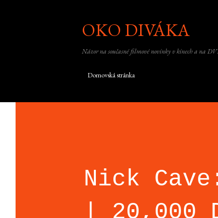
OKO DIVÁKA
Názor na současné filmové novinky v kinech a na DV
Domovská stránka
Nick Cave
| 20,000 