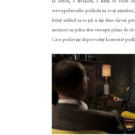
se sebou, s divákem, s lidmi ve svém ok
retrospektivního pohledu na svoji minulost,
běžný náhled na to jak si žije dnes slavná p
možnost na jeden den vstoupit přímo do živ
Cave poskytuje doprovodný komentář podkre