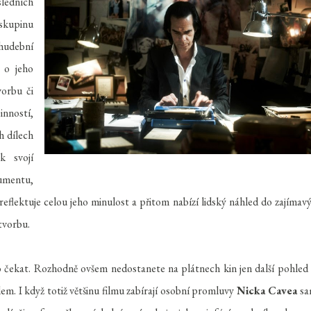
ledních
 skupinu
hudební
 o jeho
vorbu či
inností,
h dílech
k svojí
kumentu,
reflektuje celou jeho minulost a přitom nabízí lidský náhled do zajímav
 tvorbu.
 čekat. Rozhodně ovšem nedostanete na plátnech kin jen další pohled
em. I když totiž většinu filmu zabírají osobní promluvy
Nicka Cavea
sa