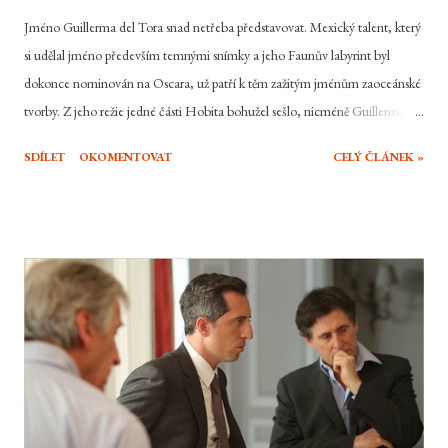
Jméno Guillerma del Tora snad netřeba představovat. Mexický talent, který
si udělal jméno především temnými snímky a jeho Faunův labyrint byl
dokonce nominován na Oscara, už patří k těm zažitým jménům zaoceánské
tvorby. Z jeho režie jedné části Hobita bohužel sešlo, nicméně Guillermo
proto měl důvod. Tím byla téměř dvousetmilionová sci fi řežba Pacific Rim
SDÍLET
OKOMENTOVAT
CELÝ ČLÁNEK »
- Útok na Zemi , která se u nás za necelý měsíc dostane na Bluray a DVD. Je
dobře že dal režisér přednost gigantickým robotoům a mimozemšťanům
prostor před velkolepou knižní adaptací podle scénáře na kterém se podílel?
Země už není tím klidným místem jako v současnosti. V budoucnosti se totiž
v Tichém oceánu otevřel galaktický portál, který na Zemi transportuje
obrovská monstra, Kaiju. Jedinou možností jak s nimi bojovat je celosvětový
program Jaegerů, obřích robotů pilotovaných dvěma piloty, pomocí kterých
se lidé mají alespoň nějakou možnost bránit obrovským monstrům. Raileigh
se svým bratrem patří k těm nejlepším. Jedno...