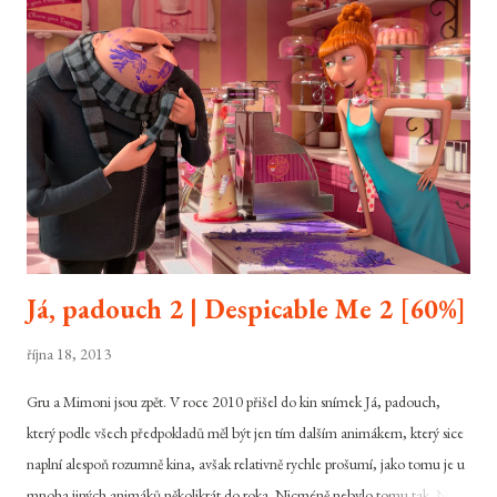
dohlíží vychovatelka Kasia. Především mladá Skunk nemá zrovna
jednoduchý život. Ve společnosti nepatří k nejoblíbenějším a tak se většinou
stýká jen se svým bratrem Jedem a podivínským Rickem odnaproti. Její život
navíc stěžuje silná cukrovka.. Kolotoč konfliktů v sousedství rozvíří obvinění
ze sexuálního napadení jedné z dívek právě sa...
Já, padouch 2 | Despicable Me 2 [60%]
října 18, 2013
Gru a Mimoni jsou zpět. V roce 2010 přišel do kin snímek Já, padouch,
který podle všech předpokladů měl být jen tím dalším animákem, který sice
naplní alespoň rozumně kina, avšak relativně rychle prošumí, jako tomu je u
mnoha jiných animáků několikrát do roka. Nicméně nebylo tomu tak. Na