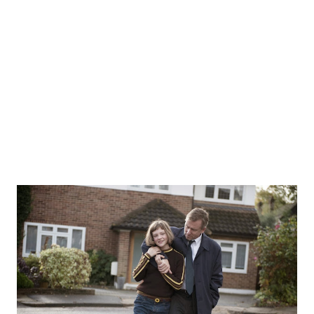
téměř nulové. Billyho však napadne, že pokud mají někde šanci začít znovu,
je to na...