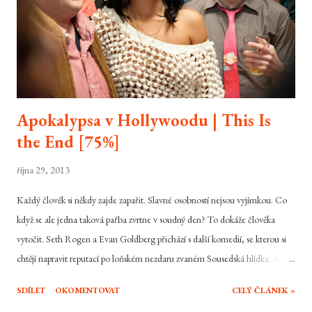
Apokalypsa v Hollywoodu | This Is
the End [75%]
října 29, 2013
Každý člověk si někdy zajde zapařit. Slavné osobností nejsou vyjímkou. Co
když se ale jedna taková pařba zvrtne v soudný den? To dokáže člověka
vytočit. Seth Rogen a Evan Goldberg přichází s další komedií, se kterou si
chtějí napravit reputací po loňském nezdaru zvaném Sousedská hlídka. A
popravdě, v celku se jim to daří. Apokalypsa v Hollywoodu je totiž něco, co
SDÍLET
OKOMENTOVAT
CELÝ ČLÁNEK »
jen tak v kinech neuvidíte. Jay Baruchel si se svým kamarádem Sethem