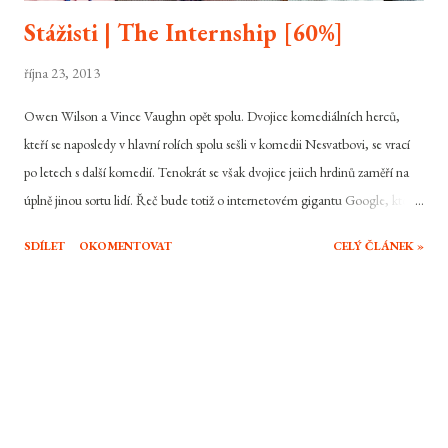
Stážisti | The Internship [60%]
října 23, 2013
Owen Wilson a Vince Vaughn opět spolu. Dvojice komediálních herců,
kteří se naposledy v hlavní rolích spolu sešli v komedii Nesvatbovi, se vrací
po letech s další komedií. Tenokrát se však dvojice jeiich hrdinů zaměří na
úplně jinou sortu lidí. Řeč bude totiž o internetovém gigantu Google, který
v našich životech hraje čím dál tím větší roli. Daleko větší otázkou je ale to,
SDÍLET
OKOMENTOVAT
CELÝ ČLÁNEK »
zda-li dokáží navázat na největší úspěchy skupiny komiků frat pack, nebo
doloží její kvalitativní úpadek v posledních letech? Billy a Nick měli své
jisté. Jako prodejci luxusních hodinek si sice nepřišli na velké peníze, avšak
jejich výdaje jim to poplatilo a navíc to byla práce, ve které byli dobří. To vše
ale jen do doby, než jejich šéf celý potápějící se průmyslu opustí a oba skončí
na dlažbě. Vzhledem díky jejich téměř nulovým zkušenostem mimo obor
jejich dlouholeté práce, je jejich pracovní uplatnění v jiném zaměstnání