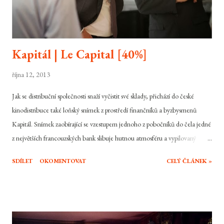
Kapitál | Le Capital [40%]
října 12, 2013
Jak se distribuční společnosti snaží vyčistit své sklady, přichází do české
kinodistribuce také loňský snímek z prostředí finančníků a byzbysmenů
Kapitál. Snímek zaobírající se vzestupem jednoho z pobočníků do čela jedné
z největších francouzských bank slibuje hutnou atmosféru a vypilovaný
příběh. Stojí Kapitál od oscarového francouzského tvůrce Costa-Gavrase za
SDÍLET
OKOMENTOVAT
CELÝ ČLÁNEK »
váš čas? Marc Tourneuil žil ve stínu svého šéfa příliš dlouho. Jednoho dne
však jeho šéf skončí v nemocnici, díky čemuž se provalí, že už nějaký čas trpí
rakovinou varlat. Vzhledem k tomu, že je Marc ideální kandidát, je dosazen
do čela společnosti jako nový CEO Phoenix Bank v Paříži. Jak ale Marc
zjišťuje, jeho dosazení nebylo jen tak. Akcionáři a manažeři tohoto