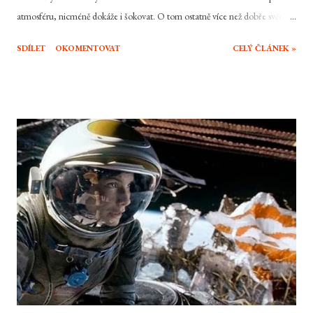
atmosféru, nicméně dokáže i šokovat. O tom ostatně více než dobře svědčí
jeho snímky SAW: Hra o přežití , trochu pozapomenuté Zlověstné ticho
SDÍLET
OKOMENTOVAT
CELÝ ČLÁNEK »
nebo kupříkladu velmi chválený Insidious , který se dočkal letos druhého
dílu. Avšak druhý díl kultovní klasiky není tím jediným, čím se australský
režisér v posledních měsících zabýval. Než se totiž naplno vrhl do příprav
sedmého dílu závodní série Rychle a zběsile, natočil hororovou hitovku na
motivy skutečné události, která se k nám dostala uprostřed práznin pod
názvem V zajetí démonů . Povedlo se i tentokrát Wanovi udržet statut
jednoho z mála nápaditých současných tvůrců, kteří dokáží natočit solidní
horor? Roger a Carolyn se se svými dětmi přestěhovali na venkov. Veškeré
jejich úspory padly na koupi a opravy starého rodinn...