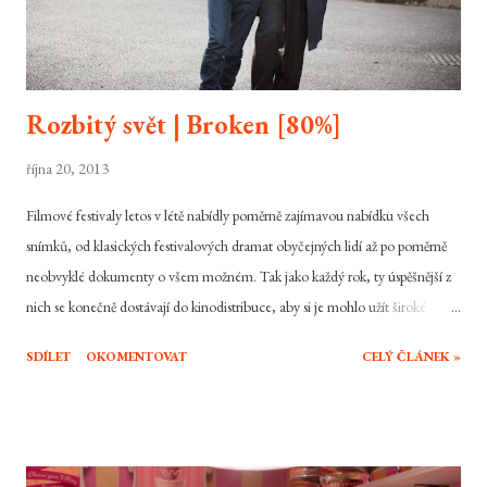
Rozbitý svět | Broken [80%]
října 20, 2013
Filmové festivaly letos v létě nabídly poměrně zajímavou nabídku všech
snímků, od klasických festivalových dramat obyčejných lidí až po poměrně
neobvyklé dokumenty o všem možném. Tak jako každý rok, ty úspěšnější z
nich se konečně dostávají do kinodistribuce, aby si je mohlo užít široké
obecenstvo. To je přesně i případ chváleného dramatu Rozbitý svět, které
SDÍLET
OKOMENTOVAT
CELÝ ČLÁNEK »
nabízí Tima Rotha nebo Cilliana Murphyho v hlavních rolích. Vyrazíte do
kina? Archie je úspěšný právník a uznávaný člověk v sousedství, jeho život
ale tak úplně bezr problému není. Zatímc pracovní stránka je v pořádku,
doma má, poté co ho opustila manželka, dvě dospívající děti, na které mu