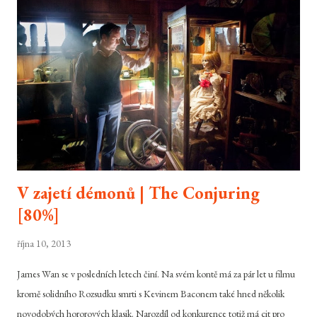
nadnárodního bankovního giganta do čela potřebovali někoho
manipulovatelného, aby jejich dlouho připravované plány nepřišly na zmar.
Marc ovšem není jedním z těch, kteří se nechají vodit za nos a tak když zjistí,
že se stal jen černým koněm v mocenském boji...
V zajetí démonů | The Conjuring
[80%]
října 10, 2013
James Wan se v posledních letech činí. Na svém kontě má za pár let u filmu
kromě solidního Rozsudku smrti s Kevinem Baconem také hned několik
novodobých hororových klasik. Narozdíl od konkurence totiž má cit pro