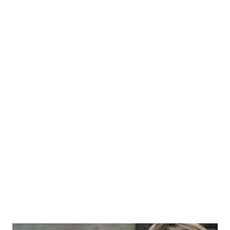
Rogenem už moc nerozumí. Poté, co se Seth natrvalo přesunul do Los
Angeles, už se s Jayem tolik nevídají, navíc se začal kamrádit s místní
hereckou společností, především s Jamesem Francem. Když se Jay po roce
zastaví na návštěvu, je proto trochu podrážděný, když jej Seth zavede na
kolaudaci nového bytu Franca. To však ještě ani jeden z nich netuší, že
společné neshody budou jedním z těch nejmenších problémů, kterým
budou muset čelit. O několik desítek minut později totiž přímo za zdmi
domu vypukne apokalypsa... Apokalypsa v Hollywoodu je ...