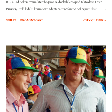
RED. Od pokračování, kterého jsme se dočkali letos pod taktovkou Dean
Parisota, utekl k další komiksové adaptaci, tentokrát o policejním sboru
nemrtvých policistů. Pomohl si, nebo spíše přesvědčil o tom, že to posledně
SDÍLET
OKOMENTOVAT
CELÝ ČLÁNEK »
vlastně byla jen náhoda? Nick Walker má den blbec. Při posledním zásahu si
s partnerem rozdělili fragmenty zlatého artefaktu, které mají v plánu
výhodně prodat. Jenže Nicka tíží svědomí. Druhý den ráno v práci mu tak
před tím, než vyrazí na další zásah sdělí, že svůj podíl odevzdá na policii, že
mu špatné svědomí za to nestojí. To bohužel jeho parťák slyšet nechtěl a tak
jej během zásahu mimo zraky ostatních zastřelí. Nick se ovšem ocitne v
hledáčku organizace RIPD. Místo toho aby tak stanu před posledním
soudem, přidává se do řad úřadu pro nemrtvé policisty, který chrání živé
obyvatele Země od zlotřilých praktik těch ne úpln...