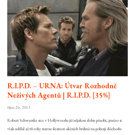
R.I.P.D. – URNA: Útvar Rozhodně
Neživých Agentů | R.I.P.D. [35%]
října 26, 2013
Robert Schwentke sice v Hollywoodu již nějakou dobu působí, jméno si
však udělal až tři roky starou slezinou akčních hrdinů na pokraji důchodu