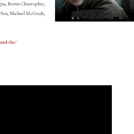
na, Bostin Christopher,
'Nan, Michael McGrady,
ound-the/