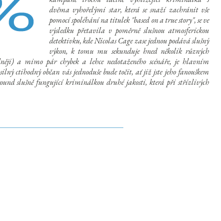
dvěma vyhořelými star, která se snaží zachránit vše
pomocí spoléhání na titulek "based on a true story", se ve
výsledku přetavila v poměrně slušnou atmosferickou
detektivku, kde Nicolas Cage zase jednou podává slušný
výkon, k tomu mu sekunduje hned několik různých
lidněji) a mimo pár chybek a lehce nedotaženého scénáře, je hlavním
lný ctihodný občan vás jednoduše bude točit, ať již jste jeho fanouškem
round slušně fungující kriminálkou druhé jakosti, která při střízlivých