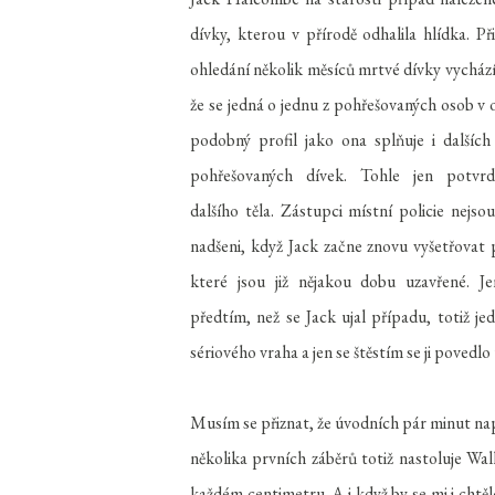
dívky, kterou v přírodě odhalila hlídka. Při
ohledání několik měsíců mrtvé dívky vychází
že se jedná o jednu z pohřešovaných osob v 
podobný profil jako ona splňuje i dalších
pohřešovaných dívek. Tohle jen potvrd
dalšího těla. Zástupci místní policie nejso
nadšeni, když Jack začne znovu vyšetřovat 
které jsou již nějakou dobu uzavřené. Je
předtím, než se Jack ujal případu, totiž je
sériového vraha a jen se štěstím se ji povedlo
Musím se přiznat, že úvodních pár minut napr
několika prvních záběrů totiž nastoluje Wa
každém centimetru. A i když by se mi i chtěl