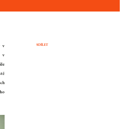
SDÍLET
ý v
, v
ále
stě
ech
eho