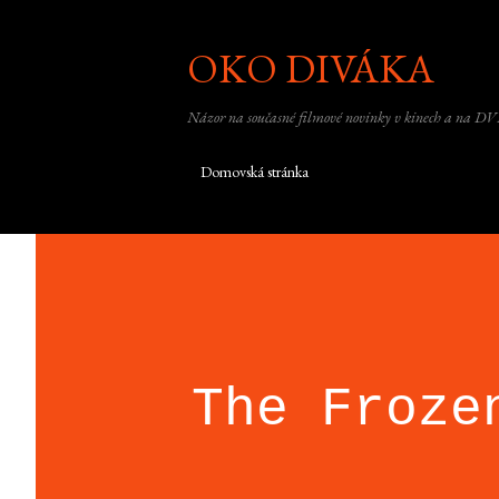
OKO DIVÁKA
Názor na současné filmové novinky v kinech a na DV
Domovská stránka
The Froze