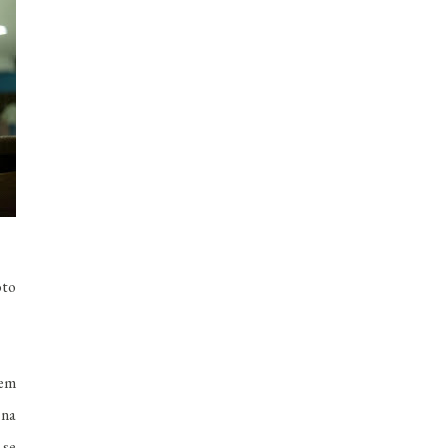
oto
hem
 na
 se