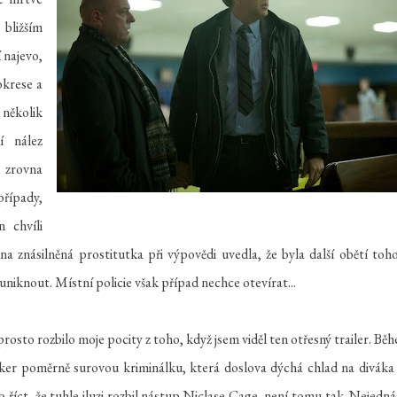
 bližším
 najevo,
okrese a
 několik
í nález
u zrovna
případy,
n chvíli
dna znásilněná prostitutka při výpovědi uvedla, že byla další obětí toh
 uniknout. Místní policie však případ nechce otevírat...
osto rozbilo moje pocity z toho, když jsem viděl ten otřesný trailer. Bě
lker poměrně surovou kriminálku, která doslova dýchá chlad na diváka
o říct, že tuhle iluzi rozbil nástup Niclase Cage, není tomu tak. Nejedná