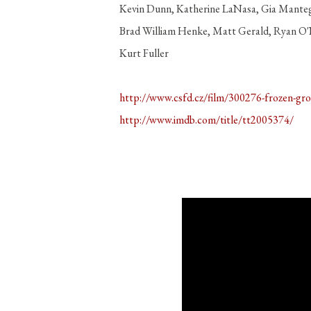
Kevin Dunn, Katherine LaNasa, Gia Manteg
Brad William Henke, Matt Gerald, Ryan O
Kurt Fuller
http://www.csfd.cz/film/300276-frozen-gr
http://www.imdb.com/title/tt2005374/