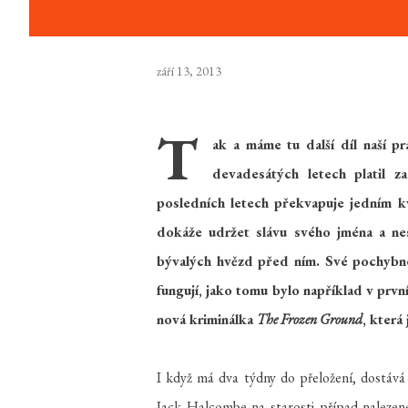
září 13, 2013
T
ak a máme tu další díl naší p
devadesátých letech platil 
posledních letech překvapuje jedním kva
dokáže udržet slávu svého jména a ne
bývalých hvězd před ním. Své pochybné 
fungují, jako tomu bylo například v prv
nová kriminálka
The Frozen Ground
, která
I když má dva týdny do přeložení, dostává
Jack Halcombe na starosti případ nalezen