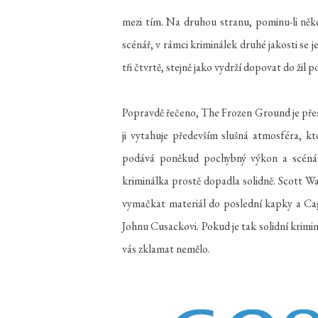
mezi tím. Na druhou stranu, pominu-li něko
scénář, v rámci kriminálek druhé jakosti se j
tři čtvrtě, stejně jako vydrží dopovat do ži
Popravdě řečeno, The Frozen Ground je pře
ji vytahuje především slušná atmosféra, kt
podává poněkud pochybný výkon a scénář b
kriminálka prostě dopadla solidně. Scott W
vymačkat materiál do poslední kapky a Cage
Johnu Cusackovi. Pokud je tak solidní krimin
vás zklamat nemělo.