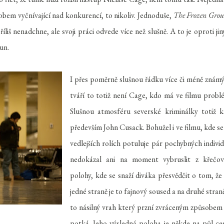
sobem vyčnívající nad konkurencí, to nikoliv. Jednoduše,
The Frozen Gro
liš nenadchne, ale svoji práci odvede více než slušně. A to je oproti ji
un.
I přes poměrně slušnou řádku více či méně znám
tváří to totiž není Cage, kdo má ve filmu probl
Slušnou atmosféru severské kriminálky totiž k
především John Cusack. Bohužel i ve filmu, kde se
vedlejších rolích potuluje pár pochybných individ
nedokázal ani na moment vybruslit z křečov
polohy, kde se snaží diváka přesvědčit o tom, že
jedné straně je to fajnový soused a na druhé straně
to násilný vrah který przní zvráceným způsobem
potká. Jeho výsledná poloha je někde na půl ce