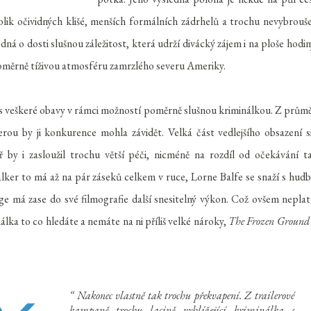
lik očividných klišé, menších formálních zádrhelů a trochu nevybrouš
edná o dosti slušnou záležitost, která udrží divácký zájem i na ploše hodin
l poměrně tíživou atmosféru zamrzlého severu Ameriky.
s veškeré obavy v rámci možností poměrně slušnou kriminálkou. Z prům
erou by ji konkurence mohla závidět. Velká část vedlejšího obsazení s
y i zasloužil trochu větší péči, nicméně na rozdíl od očekávání t
alker to má až na pár záseků celkem v ruce, Lorne Balfe se snaží s hud
 má zase do své filmografie další snesitelný výkon. Což ovšem neplat
álka to co hledáte a nemáte na ni příliš velké nároky,
The Frozen Groun
Nakonec vlastně tak trochu překvapení. Z trailerové
kampaně trochu lacině vyhlížející kriminálka s