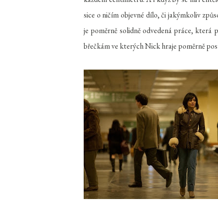
sice o ničím objevné dílo, či jakýmkoliv způ
je poměrně solidně odvedená práce, která pří
břečkám ve kterých Nick hraje poměrně pos