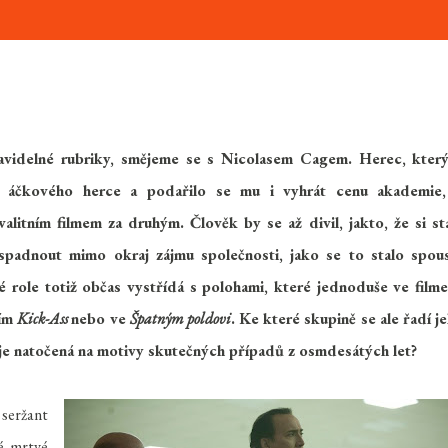
ravidelné rubriky, smějeme se s Nicolasem Cagem. Herec, kter
za áčkového herce a podařilo se mu i vyhrát cenu akademie
litním filmem za druhým. Člověk by se až divil, jakto, že si st
spadnout mimo okraj zájmu společnosti, jako se to stalo spou
role totiž občas vystřídá s polohami, které jednoduše ve film
ním
Kick-Ass
nebo ve
Špatným poldovi
. Ke které skupině se ale řadí j
 je natočená na motivy skutečných případů z osmdesátých let?
 seržant
é mrtvé