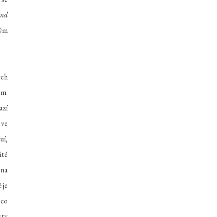
und
ným
ých
ém.
azí
 ve
uí,
ité
 na
 je
 co
sty