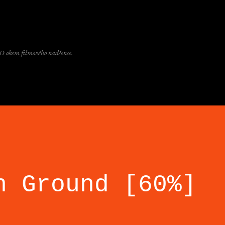
Přeskočit na hlavní obsah
D okem filmového nadšence.
n Ground [60%]