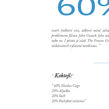
tváří (některé více, některé méně so
problémem filmu John Cusack. Jeho nási
nebo ne. I přesto je však The Frozen G
očekáváních vyloženě nezklame.
Koktejl:
40% Nicolas Cage
20% Aljaška
20% Sníh
20% Pochybné existence