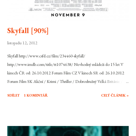
Skyfall [90%]
listopadu 12, 2012
Skyfall http://www.csfd.cz/film/234460-skyfall/
http://www.imdb.com/title/tt1074638/ Nevhodný mládeži do 15 let V
kinech ČR od: 26.10.2012 Forum Film CZ V kinech SR od: 26.10.2012
Forum Film SK Akční / Krimi / Thriller / Dobrodružný Velká Británie /
USA, 2012, 143 min Režie: Sam Mendes Scénář: Neal Purvis, Robert
SDÍLET
1 KOMENTÁŘ
CELÝ ČLÁNEK »
Wade, John Logan Hudba: Thomas Newman Hrají: Daniel Craig, Judi
Dench, Ralph Fiennes, Javier Bardem, Naomie Harris, Bérénice Marlohe,
Ben Whishaw, Helen McCrory, Albert Finney, Rory Kinnear, Ola Rapace,
Tonia Sotiropoulou Jeho jméno je Bond, James Bond. Jeho zálibami jsou
ženy, Martini a rychlá auta. Britskou špičku mezi akčními hrdiny filmového