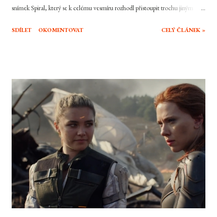
snímek Spiral, který se k celému vesmíru rozhodl přistoupit trochu jiným
stylem a titulního sériového vraha a jeho učence vyměnil za někoho úplně
SDÍLET
OKOMENTOVAT
CELÝ ČLÁNEK »
jiného a celý odkaz původní série nechal tak přejít na druhou kolej. Byla to
cesta k lepšímu a správný způsob jak oživit skomírající značku? To zrovna
úplně ne.