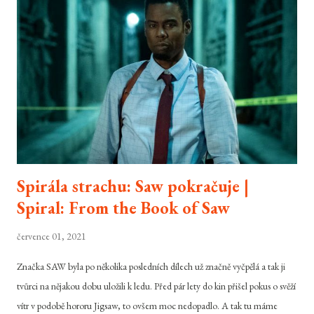
plátna snad netřeba představovat. Agent s povolením zabíjet se vrací už ve
svém 23. dobrodružství, potřetí s tváří Daniela Craiga. Cesta za dalším
dobrodružstvím byla pro agenta 007 díky finančním problémům MGM
před pár lety trochu delší, než původně čekal, nicméně Skyfall je tady.
Dokáže si...
Spirála strachu: Saw pokračuje |
Spiral: From the Book of Saw
července 01, 2021
Značka SAW byla po několika posledních dílech už značně vyčpělá a tak ji
tvůrci na nějakou dobu uložili k ledu. Před pár lety do kin přišel pokus o svěží
vítr v podobě hororu Jigsaw, to ovšem moc nedopadlo. A tak tu máme