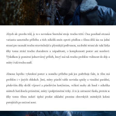
Abych ale pravdu řekl, je to s novinkou Smrtelné stroje trochu těžší. Ona poněkud ořezaná
varianta samotného příběhu a těch několik změn oproti předloze z filmu dělá sice na jedné
straně pro neznalé trochu stravitelnější a plynulejší podívanou, na druhé straně ale také látka
díky tomu ztrácí trochu charakteru a nápaditosti, o komplexnosti postav ani nemluvě.
Výsledkem je poměrně jednotvárný příběh, který má tak trochu problém vtáhnout do děje a
místy i tak trochu nudí.
Absence lepšího vykreslení postav a nosného příběhu pak jen podtrhuje fakt, že film má
problém i v jiných ohledech. Jistě, místy působí tahle novinka epicky a vizuálně parádně,
především díky skvělé výpravě a působivým kostýmům, veškeré snahy ale hned v několika
místech hatí docela průměrné, místy i podprůměrné triky. A to je zatraceně škoda, protože se
díky tomu filmu nedaří úplně prodat základní premisu obrovských městských kolosů
putujících po zničené zemi.