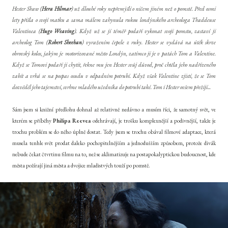
Hester Shaw (
Hera Hilmar
) už dlouhé roky nepřemýšlí o ničem jiném než o pomstě. Před osmi
lety přišla o svojí matku a sama málem zahynula rukou londýnského archeologa Thaddeuse
Valentinea (
Hugo Weaving
). Když už se jí téměř podaří vykonat svoji pomstu, zastaví ji
archeolog Tom (
Robert Sheehan
) vyražením čepele z ruky. Hester se vydává na útěk skrze
obrovský kolos, jakým je motorizované město Londýn, zatímco ji je v patách Tom a Valentine.
Když se Tomovi podaří ji chytit, řekne mu jen Hester svůj důvod, proč chtěla jeho nadřízeného
zabít a vrhá se na pospas osudu v odpadním potrubí. Když však Valentine zjistí, že se Tom
dozvěděl jeho tajemství, svrhne mladého učedníka do potrubí také. Tom i Hester ovšem přežijí...
Sám jsem si knižní předlohu dohnal až relativně nedávno a musím říci, že samotný svět, ve
kterém se příběhy
Philipa Reevea
odehrávají, je trošku komplexnější a podivnější, takže je
trochu problém se do něho úplně dostat. Tedy jsem se trochu obával filmové adaptace, která
musela tenhle svět prodat daleko pochopitelnějším a jednodušším způsobem, protože divák
nebude čekat čtvrtinu filmu na to, než se aklimatizuje na postapokalyptickou budoucnost, kde
města požírají jiná města a dvojice mladistvých touží po pomstě.