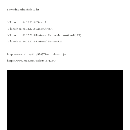
Nevhodný mládeži do 12 let
V kinech od:
06.12.2018 CinemArt
V kinech od:
06.12.2018 CinemArt SK
V kinech od:
06.12.2018 Universal Pictures International (UPI)
V kinech od:
14.12.2018 Universal Pictures US
https://www.csfd.cz/film/474371-smrtelne-stroje/
https://www.imdb.com/title/tt1571234/