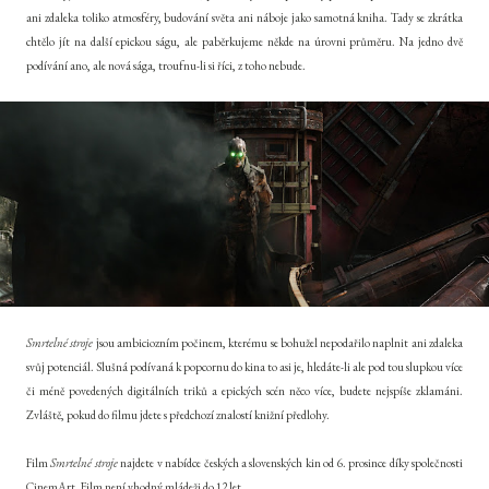
ani zdaleka toliko atmosféry, budování světa ani náboje jako samotná kniha. Tady se zkrátka
chtělo jít na další epickou ságu, ale paběrkujeme někde na úrovni průměru. Na jedno dvě
podívání ano, ale nová sága, troufnu-li si říci, z toho nebude.
Smrtelné stroje
jsou ambiciozním počinem, kterému se bohužel nepodařilo naplnit ani zdaleka
svůj potenciál. Slušná podívaná k popcornu do kina to asi je, hledáte-li ale pod tou slupkou více
či méně povedených digitálních triků a epických scén něco více, budete nejspíše zklamáni.
Zvláště, pokud do filmu jdete s předchozí znalostí knižní předlohy.
Film
Smrtelné stroje
najdete v nabídce českých a slovenských kin od 6. prosince díky společnosti
CinemArt. Film není vhodný mládeži do 12 let.