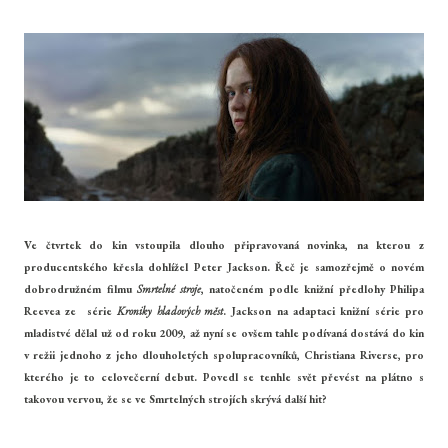
Ve čtvrtek do kin vstoupila dlouho připravovaná novinka, na kterou z
producentského křesla dohlížel Peter Jackson. Řeč je samozřejmě o novém
dobrodružném filmu
Smrtelné stroje
, natočeném podle knižní předlohy Philipa
Reevea ze série
Kroniky hladových měst
. Jackson na adaptaci knižní série pro
mladistvé dělal už od roku 2009, až nyní se ovšem tahle podívaná dostává do kin
v režii jednoho z jeho dlouholetých spolupracovníků, Christiana Riverse, pro
kterého je to celovečerní debut. Povedl se tenhle svět převést na plátno s
takovou vervou, že se ve Smrtelných strojích skrývá další hit?