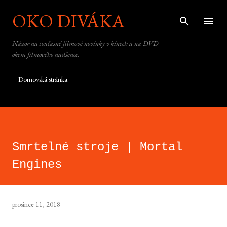
OKO DIVÁKA
Přeskočit na hlavní obsah
Názor na současné filmové novinky v kinech a na DVD
okem filmového nadšence.
Domovská stránka
Smrtelné stroje | Mortal
Engines
prosince 11, 2018