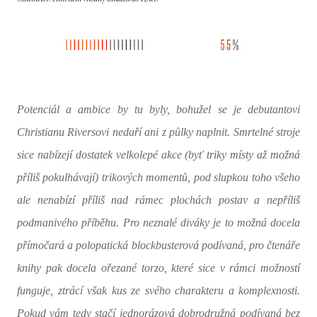
Potenciál a ambice by tu byly, bohužel se je debutantovi
Christianu Riversovi nedaří ani z půlky naplnit. Smrtelné stroje
sice nabízejí dostatek velkolepé akce (byť triky místy až možná
příliš pokulhávají) trikových momentů, pod slupkou toho všeho
ale nenabízí příliš nad rámec plochách postav a nepříliš
podmanivého příběhu. Pro neznalé diváky je to možná docela
přímočará a polopatická blockbusterová podívaná, pro čtenáře
knihy pak docela ořezané torzo, které sice v rámci možností
funguje, ztrácí však kus ze svého charakteru a komplexnosti.
Pokud vám tedy stačí jednorázová dobrodružná podívaná bez