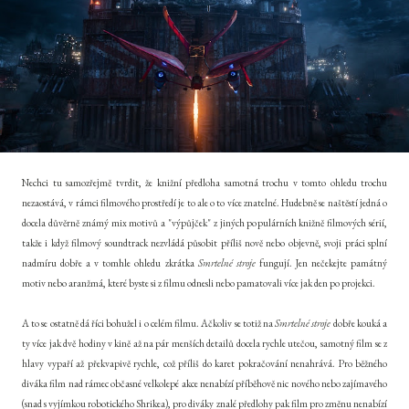
Nechci tu samozřejmě tvrdit, že knižní předloha samotná trochu v tomto ohledu trochu
nezaostává, v rámci filmového prostředí je to ale o to více znatelné. Hudebně se naštěstí jedná o
docela důvěrně známý mix motivů a "výpůjček" z jiných populárních knižně filmových sérií,
takže i když filmový soundtrack nezvládá působit příliš nově nebo objevně, svoji práci splní
nadmíru dobře a v tomhle ohledu zkrátka
Smrtelné stroje
fungují. Jen nečekejte památný
motiv nebo aranžmá, které byste si z filmu odnesli nebo pamatovali více jak den po projekci.
A to se ostatně dá říci bohužel i o celém filmu. Ačkoliv se totiž na
Smrtelné stroje
dobře kouká a
ty více jak dvě hodiny v kině až na pár menších detailů docela rychle utečou, samotný film se z
hlavy vypaří až překvapivě rychle, což příliš do karet pokračování nenahrává. Pro běžného
diváka film nad rámec občasné velkolepé akce nenabízí příběhově nic nového nebo zajímavého
(snad s vyjímkou robotického Shrikea), pro diváky znalé předlohy pak film pro změnu nenabízí