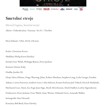
Smrtelné stroje
(Mortal Engines, Smrteľné stroje)
Akční / Dobrodružný / Fantasy / Sci-Fi / Thriller
Nový Zéland / USA, 2018, 128 min
Režie: Christian Rivers
Předloha: Philip Reeve (kniha)
Scénář: Fran Walsh, Philippa Boyens, Peter Jackson
Kamera: Simon Raby
Hudba: Junkie XL
Hrají: Hera Hilmar, Hugo Weaving, Jihae, Robert Sheehan, Stephen Lang, Leila George, Frankie
Adams, Caren Pistorius, Andrew Lees, Colin Salmon, Ronan Raftery, Joel Tobeck, Patrick Malahide,
Nathaniel Lees, Yoson An, Rege-Jean Page, Mark Mitchinson, Mark Hadlow, Leifur Sigurdarson
Producenti: Peter Jackson, Fran Walsh, Zane Weiner, Deborah Forte, Amanda Walker
Scénografie: Dan Hennah
Kostýmy: Bob Buck, Kate Hawley