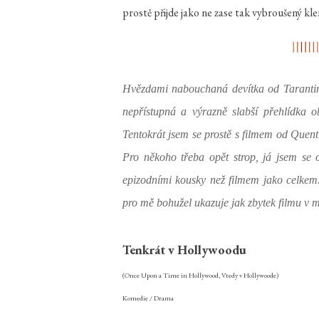
prostě přijde jako ne zase tak vybroušený klen
Hvězdami nabouchaná devítka od Tarantina
nepřístupná a výrazně slabší přehlídka o
Tentokrát jsem se prostě s filmem od Quent
Pro někoho třeba opět strop, já jsem se
epizodními kousky než filmem jako celkem.
pro mě bohužel ukazuje jak zbytek filmu v 
Tenkrát v Hollywoodu
(Once Upon a Time in Hollywood, Vtedy v Hollywoode)
Komedie / Drama