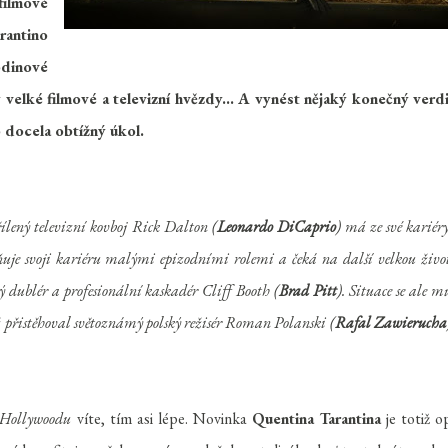
filmové
antino
odinové
y velké filmové a televizní hvězdy... A vynést nějaký konečný verd
 docela obtížný úkol.
ílený televizní kovboj Rick Dalton (
Leonardo DiCaprio
) má ze své kariéry
plňuje svoji kariéru malými epizodními rolemi a čeká na další velkou živo
tý dublér a profesionální kaskadér Cliff Booth (
Brad Pitt
). Situace se ale m
iž přistěhoval světoznámý polský režisér Roman Polanski (
Rafal Zawierucha
 Hollywoodu
víte, tím asi lépe. Novinka
Quentina Tarantina
je totiž o