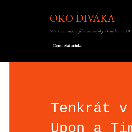
OKO DIVÁKA
Názor na současné filmové novinky v kinech a na DV
Domovská stránka
Tenkrát v
Upon a Ti