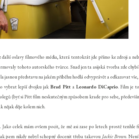
 další oslavy filmového média, která tentokrát jde přímo ke zdroji a neb
ormovaly tohoto autorského tvůrce. Snad jen ta asijská tvorba zde chybí
la jasnou představu na jakém příběhu hodlá odvyprávět a odkazovat vše,
to vybrat lepší dvojku jak
Brad Pitt
a
Leonardo DiCaprio
. Film je to
olegů (byť si Pitt film neskutečným způsobem krade pro sebe, předevší
ak nějak děje kolem nich.
. Jako celek mám ovšem pocit, že mě asi zase po letech prostě tenhle f
jak jsem nikdy nebyl schopný docenit třeba takovou
Jackie Brown
. Není