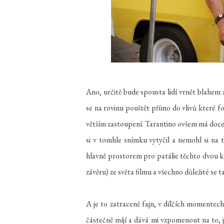
Ano, určitě bude spousta lidí vrnět blahem z
se na rovinu pouštět přímo do vlivů které f
větším zastoupení. Tarantino ovšem má doce
si v tomhle snímku vytyčil a nemohl si na 
hlavně prostorem pro patálie těchto dvou k
závěru) ze světa filmu a všechno důležité se t
A je to zatraceně fajn, v dílčích momentech
částečně míjí a dává mi vzpomenout na to, 