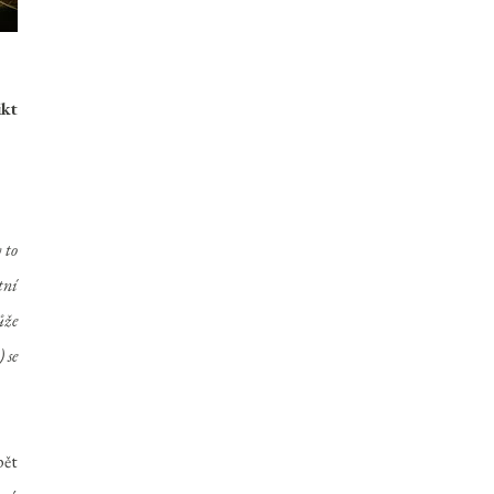
ikt
 to
tní
ůže
) se
pět