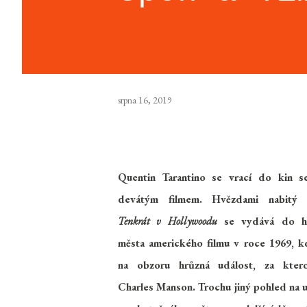
srpna 16, 2019
Quentin Tarantino se vrací do kin 
devátým filmem. Hvězdami nabitý 
Tenkrát v Hollywoodu
se vydává do hl
města amerického filmu v roce 1969, k
na obzoru hrůzná událost, za ktero
Charles Manson. Trochu jiný pohled na u