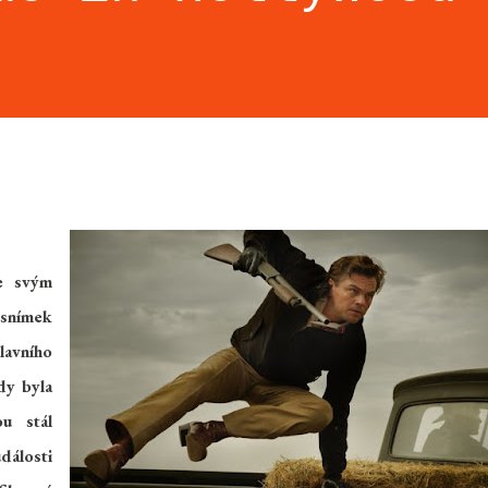
se svým
snímek
avního
dy byla
u stál
dálosti