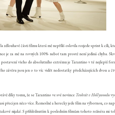
a zdlouhavé části filmu která mě nepříliš oslovila rozjede sprint k cíli, kt
vence je za mě na rovných 100% neboť tam prostě není jediná chyba. Skv
 postavení všeho do absolutního extrému je Tarantino v té nejlepší for
ho závěru jsou jen o to víc vidět nedostatky předcházejících dvou a čt
právě díky tomu, že se Tarantino ve své novince
Tenkrát v Hollywoodu
vy
asi přeci jen něco více. Řemeslně a herecky jede film na výbornou, co nap
 takové nijaké. S přihlédnutím k posledním filmům tohoto režiséra mi to