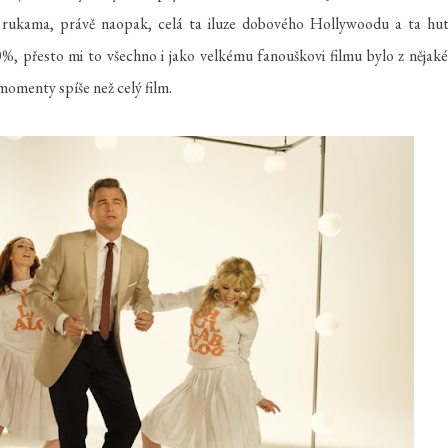
od rukama, právě naopak, celá ta iluze dobového Hollywoodu a ta hu
%, přesto mi to všechno i jako velkému fanouškovi filmu bylo z nějak
ivé momenty spíše než celý film.