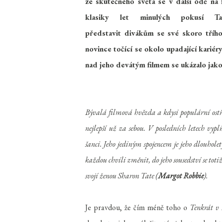
ze skutečného světa se v další ódě na 
klasiky let minulých pokusí Tar
představit divákům se své skoro tříh
novince točící se okolo upadající kariér
nad jeho devátým filmem se ukázalo jako
Bývalá filmová hvězda a kdysi populární ostř
nejlepší už za sebou. V posledních letech vy
šanci. Jeho jediným spojencem je jeho dlouhole
každou chvíli změnit, do jeho sousedství se tot
svojí ženou Sharon Tate (
Margot Robbie
).
Je pravdou, že čím méně toho o
Tenkrát v