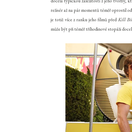
docela typickou záležitostí z jeho tvorby, k
režisér až na pár momentů téměř oprostil od 
je totiž více z ranku jeho filmů před
Kill Bi
může být při téměř tříhodinové stopáži doce