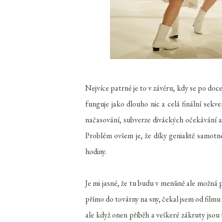
Nejvíce patrné je to v závěru, kdy se po docel
funguje jako dlouho nic a celá finální sek
načasování, subverze diváckých očekávání a
Problém ovšem je, že díky genialitě samotné
hodiny.
Je mi jasné, že tu budu v menšině ale možná 
přímo do továrny na sny, čekal jsem od filmu 
ale když onen příběh a veškeré zákruty jsou