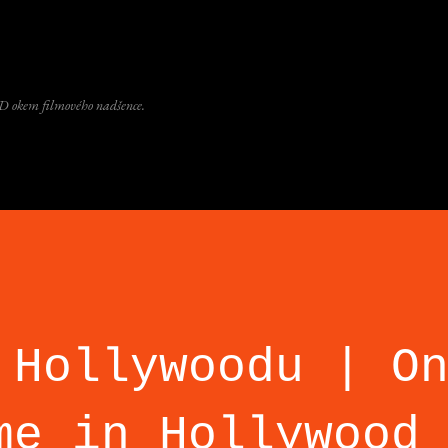
Přeskočit na hlavní obsah
D okem filmového nadšence.
 Hollywoodu | O
me in Hollywood