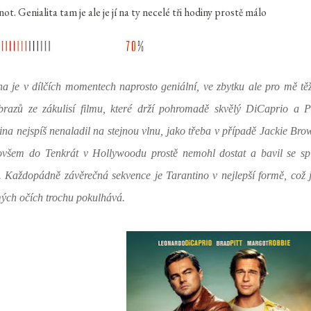
ot. Genialita tam je ale je jí na ty necelé tři hodiny prostě málo
 je v dílčích momentech naprosto geniální, ve zbytku ale pro mě tě
brazů ze zákulisí filmu, které drží pohromadě skvělý DiCaprio a Pi
ina nejspíš nenaladil na stejnou vlnu, jako třeba v případě Jackie Bro
 ovšem do Tenkrát v Hollywoodu prostě nemohl dostat a bavil se sp
 Každopádně závěrečná sekvence je Tarantino v nejlepší formě, což 
mých očích trochu pokulhává.