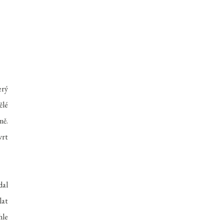
erý
ělé
mě.
vrt
dal
lat
hle