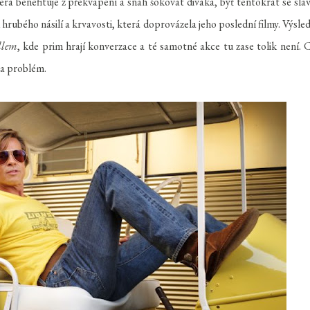
terá benefituje z překvapení a snah šokovat diváka, byť tentokrát se sla
hrubého násilí a krvavosti, která doprovázela jeho poslední filmy. Výsle
llem
, kde prim hrají konverzace a té samotné akce tu zase tolik není. 
la problém.