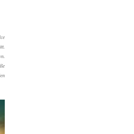
žce
tt.
wn.
íše
jen