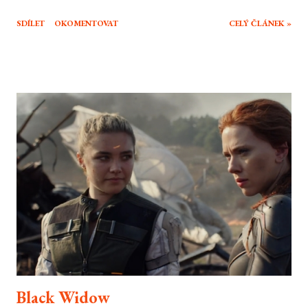
stylem a titulního sériového vraha a jeho učence vyměnil za někoho úplně
SDÍLET
OKOMENTOVAT
CELÝ ČLÁNEK »
jiného a celý odkaz původní série nechal tak přejít na druhou kolej. Byla to
cesta k lepšímu a správný způsob jak oživit skomírající značku? To zrovna
úplně ne.
Black Widow