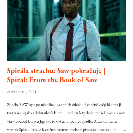
svém 23. dobrodružství, potřetí s tváří Daniela Craiga. Cesta za dalším
dobrodružstvím byla pro agenta 007 díky finančním problémům MGM
před pár lety trochu delší, než původně čekal, nicméně Skyfall je tady.
Dokáže si...
Spirála strachu: Saw pokračuje |
Spiral: From the Book of Saw
července 01, 2021
Značka SAW byla po několika posledních dílech už značně vyčpělá a tak ji
tvůrci na nějakou dobu uložili k ledu. Před pár lety do kin přišel pokus o svěží
vítr v podobě hororu Jigsaw, to ovšem moc nedopadlo. A tak tu máme
snímek Spiral, který se k celému vesmíru rozhodl přistoupit trochu jiným