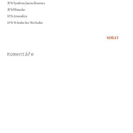
20 % Syndrom Jasona Bournea
20 % Německo
10 % Atmosféra
10 % 96 hodin bez 96ti hodin
SDÍLET
Komentáře