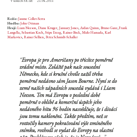
V kinech SR od:
21.04.2011
Režie:
Jaume Collet-Serra
Hudba:
John Ottman
Hrají:
Liam Neeson
,
Diane Kruger
,
January Jones
,
Aidan Quinn
,
Bruno Ganz
,
Frank
Langella
,
Sebastian Koch
,
Stipe Erceg
,
Rainer Bock
,
Mido Hamada
,
Karl
Markovics
,
Rainer Sellien
,
Petra Schmidt-Schaller
Evropa je pro Američany po třicítce poměrně
zrádné místo. Zvláště pak naše sousední
Německo, kde si krušné chvíle zažil třeba
poměrně nedávno sám Jason Bourne. Nyní se do
země našich západních sousedů vydává i Liam
Neeson. Ten má Evropu v poslední době
poměrně v oblibě a komerční úspěch jeho
nedávného hitu 96 hodin nasvědčuje, že i diváci
jsou tomu nakloněni. Takže předtím, než se
roztočily kamery pokračování výše zmíněného
snímku, rozhodl se vydat do Evropy na vlastní