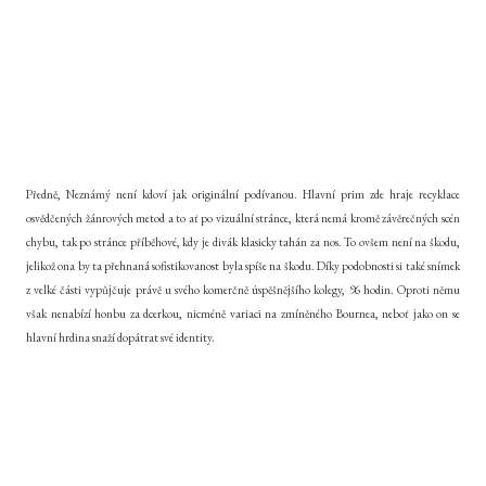
Předně, Neznámý není kdoví jak originální podívanou. Hlavní prim zde hraje recyklace
osvědčených žánrových metod a to ať po vizuální stránce, která nemá kromě závěrečných scén
chybu, tak po stránce příběhové, kdy je divák klasicky tahán za nos. To ovšem není na škodu,
jelikož ona by ta přehnaná sofistikovanost byla spíše na škodu. Díky podobnosti si také snímek
z velké části vypůjčuje právě u svého komerčně úspěšnějšího kolegy, 96 hodin. Oproti němu
však nenabízí honbu za dcerkou, nicméně variaci na zmíněného Bournea, neboť jako on se
hlavní hrdina snaží dopátrat své identity.