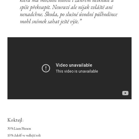
spíše překvapit. Neurazí ale nijak zvláště ani
nenadchne. Škoda, po slušné úvodní půlhodince
mohl snímek sahat ještě výše.
Koktejl
:
30 % Liam Neeson
10 % Adolf ve vedlejší roli