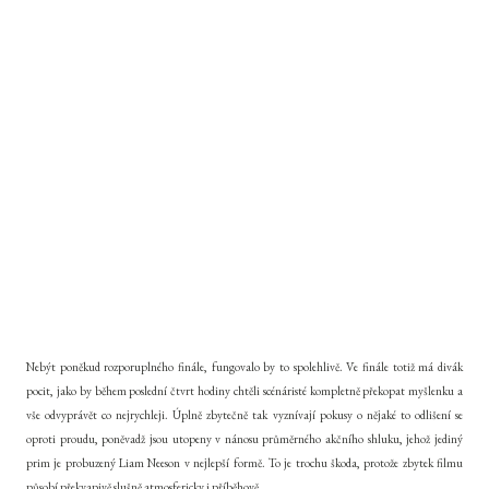
Nebýt poněkud rozporuplného finále, fungovalo by to spolehlivě. Ve finále totiž má divák
pocit, jako by během poslední čtvrt hodiny chtěli scénáristé kompletně překopat myšlenku a
vše odvyprávět co nejrychleji. Úplně zbytečně tak vyznívají pokusy o nějaké to odlišení se
oproti proudu, poněvadž jsou utopeny v nánosu průměrného akčního shluku, jehož jediný
prim je probuzený Liam Neeson v nejlepší formě. To je trochu škoda, protože zbytek filmu
působí překvapivě slušně atmosfericky i příběhově.