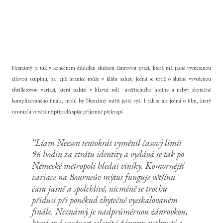
Neznámý je tak v konečném důsledku slušnou žánrovou prací, která má jasně vymezenou
cílovou skupinu, za jejíž hranice může v klidu sahat. Jedná se totiž o slušně vyvedenou
thrillerovou variaci, která nabízí v hlavní roli uvěřitelného hrdiny a nebýt zbytečně
komplikovaného finále, mohl by Neznámý mířit ještě výš. I tak se ale jedná o film, který
neurazí a ve většině případů spíše příjemně překvapí.
Liam Neeson tentokrát vyměnil časový limit
96 hodin za ztrátu identity a vydává se tak po
Německé metropoli hledat viníky. Komornější
variace na Bourneův mýtus funguje většinu
času jasně a spolehlivě, nicméně se trochu
přidusí při poněkud zbytečně vyeskalovaném
finále. Neznámý je nadprůměrnou žánrovkou,
která má možnost oslovit i žánrem netknuté a