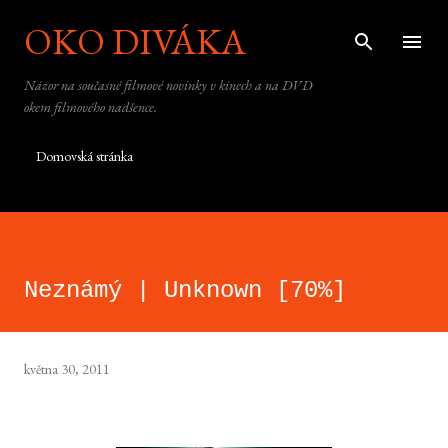
OKO DIVÁKA
Přeskočit na hlavní obsah
Názor na současné filmové novinky v kinech a na DVD
okem filmového nadšence.
Domovská stránka
Neznámý | Unknown [70%]
května 30, 2011