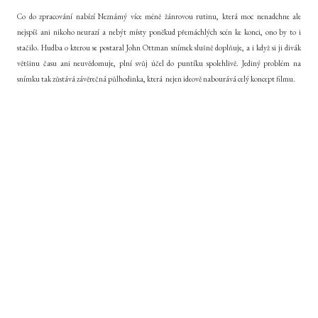
Co do zpracování nabízí Neznámý více méně žánrovou rutinu, která moc nenadchne ale
nejspíš ani nikoho neurazí a nebýt místy poněkud přemáchlých scén ke konci, ono by to i
stačilo. Hudba o kterou se postaral John Ottman snímek slušně doplňuje, a i když si ji divák
většinu času ani neuvědomuje, plní svůj účel do puntíku spolehlivě. Jediný problém na
snímku tak zůstává závěrečná půlhodinka, která nejen ideově nabourává celý koncept filmu.