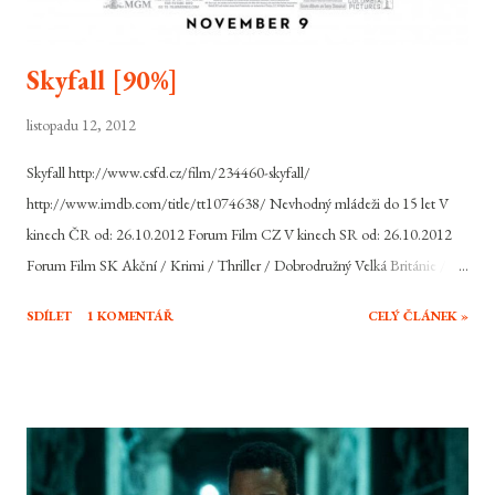
Skyfall [90%]
listopadu 12, 2012
Skyfall http://www.csfd.cz/film/234460-skyfall/
http://www.imdb.com/title/tt1074638/ Nevhodný mládeži do 15 let V
kinech ČR od: 26.10.2012 Forum Film CZ V kinech SR od: 26.10.2012
Forum Film SK Akční / Krimi / Thriller / Dobrodružný Velká Británie /
USA, 2012, 143 min Režie: Sam Mendes Scénář: Neal Purvis, Robert
SDÍLET
1 KOMENTÁŘ
CELÝ ČLÁNEK »
Wade, John Logan Hudba: Thomas Newman Hrají: Daniel Craig, Judi
Dench, Ralph Fiennes, Javier Bardem, Naomie Harris, Bérénice Marlohe,
Ben Whishaw, Helen McCrory, Albert Finney, Rory Kinnear, Ola Rapace,
Tonia Sotiropoulou Jeho jméno je Bond, James Bond. Jeho zálibami jsou
ženy, Martini a rychlá auta. Britskou špičku mezi akčními hrdiny filmového
plátna snad netřeba představovat. Agent s povolením zabíjet se vrací už ve