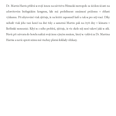
Dr. Martin Harris přilétá se svojí ženou na návštěvu Německé metropole za účelem účasti na
celosvětovém biologickém kongresu, kde má proběhnout oznámení průlomu v oblasti
výzkumu. Při ubytování však zjišťuje, že na letišti zapomněl kufr a tak se pro něj vrací. Díky
nehodě však jeho taxi končí na dně řeky a samotná Martin pak na čtyři dny v kómatu v
Berlínské nemocnici. Když se z něho probírá, zjišťuje, že vše okolo něj není takové jaké se zdá.
Navíc při návratu do hotelu nalézá svoji ženu s jiným mužem, který se vydává za Dr. Martina
Harrise a navíc oproti němu má všechny platné doklady i důkazy.