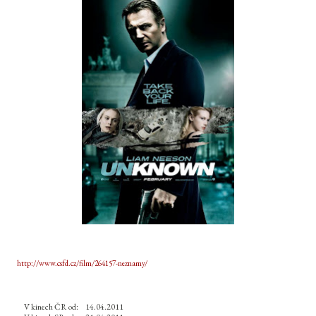
http://www.csfd.cz/film/264157-neznamy/
V kinech ČR od:
14.04.2011