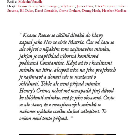
Režie:
Malcolm Venville
Hrají:
Keanu Reeves
,
Vera Farmiga
,
Judy Greer
,
James Caan
,
Peter Stormare
,
Fisher
Stevens
,
Bill Duke
,
David Costabile
,
Currie Graham
,
Danny Hoch
,
Heather MacRae
Keanu Reeves se většině diváků do hlavy
zapsal jako Neo ze série Matrix. Čas od času se
ale objeví v nějakém tom zajímavém snímku,
jakým je například výborná komiksová
podívaná Constantine. Když už to s kvalitami
snímku na štíru, alespoň něco na jeho projektech
je zajímavé a donutí vás to uvažovat o
shlédnutí. Tohle ale není případ snímku
Henry's Crime, neboť mě nenapadá jiný důvod
ke shlédnutí snímku, než je jeho obsazení. Často
se ale stane, že z nezajímavých snímků se
nakonec vyklube vcelku slušná záležitost. To
ovšem není tento případ.