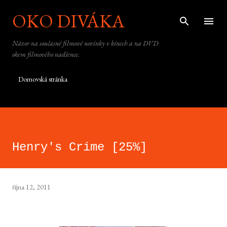
OKO DIVÁKA
Přeskočit na hlavní obsah
Názor na současné filmové novinky v kinech a na DVD
okem filmového nadšence.
Domovská stránka
Henry's Crime [25%]
října 12, 2011