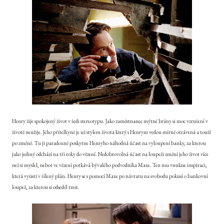
Henry žije spokojený život v šedi stereotypu. Jako zaměstnanec mýtné brány si moc vzrušení v
životě neužije. Jeho přítelkyně je už stylem života který s Henrym vedou mírně otrávená a touží
po změně. Tu ji paradoxně poskytne Henryho náhodná účast na vyloupení banky, za kterou
jako jediný odchází na tři roky do vězení. Nedobrovolná účast na loupeži změní jeho život více
než si myslel, neboť ve vězení potkává bývalého podvodníka Maxe. Ten mu vnukne inspiraci,
která vyústí v šílený plán. Henry se s pomocí Maxe po návratu na svobodu pokusí o bankovní
loupež, za kterou si odseděl trest.