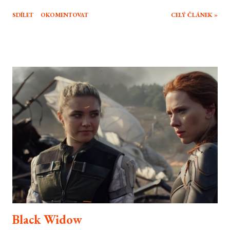
stylem a titulního sériového vraha a jeho učence vyměnil za někoho úplně
SDÍLET
OKOMENTOVAT
CELÝ ČLÁNEK »
jiného a celý odkaz původní série nechal tak přejít na druhou kolej. Byla to
cesta k lepšímu a správný způsob jak oživit skomírající značku? To zrovna
úplně ne.
Black Widow