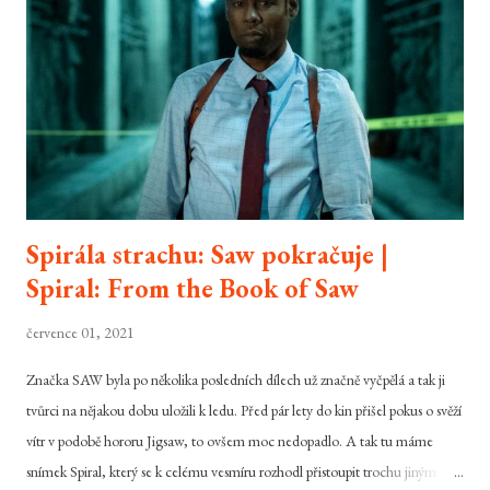
svém 23. dobrodružství, potřetí s tváří Daniela Craiga. Cesta za dalším
dobrodružstvím byla pro agenta 007 díky finančním problémům MGM
před pár lety trochu delší, než původně čekal, nicméně Skyfall je tady.
Dokáže si...
Spirála strachu: Saw pokračuje |
Spiral: From the Book of Saw
července 01, 2021
Značka SAW byla po několika posledních dílech už značně vyčpělá a tak ji
tvůrci na nějakou dobu uložili k ledu. Před pár lety do kin přišel pokus o svěží
vítr v podobě hororu Jigsaw, to ovšem moc nedopadlo. A tak tu máme
snímek Spiral, který se k celému vesmíru rozhodl přistoupit trochu jiným