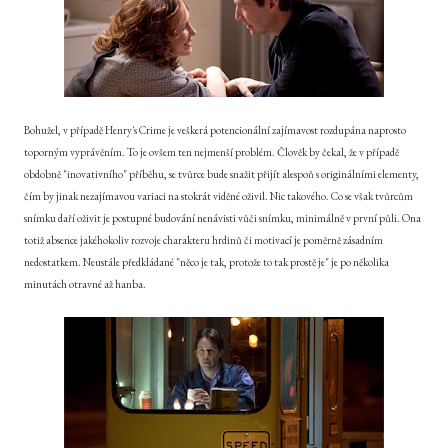
Bohužel, v případě Henry's Crime je veškerá potencionální zajímavost rozdupána naprosto
toporným vyprávěním. To je ovšem ten nejmenší problém. Člověk by čekal, že v případě
obdobně "inovativního" příběhu, se tvůrce bude snažit přijít alespoň s originálními elementy,
čím by jinak nezajímavou variaci na stokrát viděné oživil. Nic takového. Co se však tvůrcům
snímku daří oživit je postupné budování nenávisti vůči snímku, minimálně v první půli. Ona
totiž absence jakéhokoliv rozvoje charakteru hrdinů či motivací je poměrně zásadním
nedostatkem. Neustále předkládané "něco je tak, protože to tak prostě je" je po několika
minutách otravné až hanba.