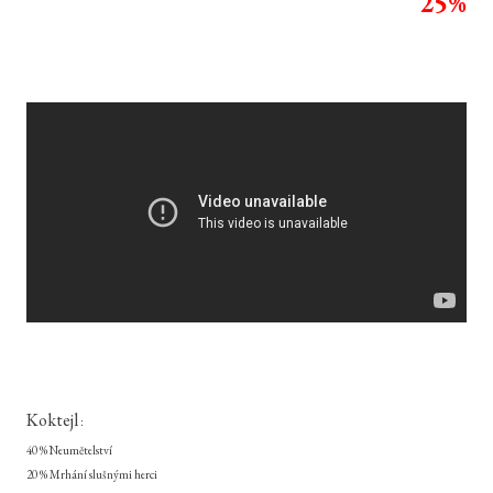
25%
Koktejl
:
40 % Neumětelství
20 % Mrhání slušnými herci