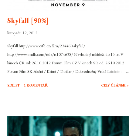
Skyfall [90%]
listopadu 12, 2012
Skyfall http://www.csfd.cz/film/234460-skyfall/
http://www.imdb.com/title/tt1074638/ Nevhodný mládeži do 15 let V
kinech ČR od: 26.10.2012 Forum Film CZ V kinech SR od: 26.10.2012
Forum Film SK Akční / Krimi / Thriller / Dobrodružný Velká Británie /
USA, 2012, 143 min Režie: Sam Mendes Scénář: Neal Purvis, Robert
SDÍLET
1 KOMENTÁŘ
CELÝ ČLÁNEK »
Wade, John Logan Hudba: Thomas Newman Hrají: Daniel Craig, Judi
Dench, Ralph Fiennes, Javier Bardem, Naomie Harris, Bérénice Marlohe,
Ben Whishaw, Helen McCrory, Albert Finney, Rory Kinnear, Ola Rapace,
Tonia Sotiropoulou Jeho jméno je Bond, James Bond. Jeho zálibami jsou
ženy, Martini a rychlá auta. Britskou špičku mezi akčními hrdiny filmového
plátna snad netřeba představovat. Agent s povolením zabíjet se vrací už ve