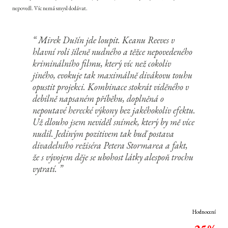
nepovedl. Víc nemá smysl dodávat.
Mirek Dušín jde loupit. Keanu Reeves v
hlavní roli šíleně nudného a těžce nepovedeného
kriminálního filmu, který víc než cokoliv
jiného, evokuje tak maximálně divákovu touhu
opustit projekci. Kombinace stokrát viděného v
debilně napsaném příběhu, doplněná o
nepoutavé herecké výkony bez jakéhokoliv efektu.
Už dlouho jsem neviděl snímek, který by mě více
nudil. Jediným pozitivem tak buď postava
divadelního režiséra Petera Stormarea a fakt,
že s vývojem děje se ubohost látky alespoň trochu
vytratí.
Hodnocení