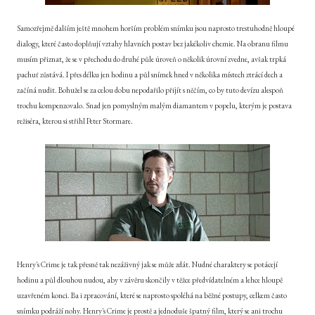
Samozřejmě dalším ještě mnohem horším problém snímku jsou naprosto trestuhodně hloupé
dialogy, které často doplňují vztahy hlavních postav bez jakékoliv chemie. Na obranu filmu
musím přiznat, že se v přechodu do druhé půle úroveň o několik úrovní zvedne, avšak trpká
pachuť zůstává. I přes délku jen hodinu a půl snímek hned v několika místech ztrácí dech a
začíná nudit. Bohužel se za celou dobu nepodařilo přijít s něčím, co by tuto devízu alespoň
trochu kompenzovalo. Snad jen pomyslným malým diamantem v popelu, kterým je postava
režiséra, kterou si střihl Peter Stormare.
Henry's Crime je tak přesně tak nezáživný jak se může zdát. Nudné charaktery se potácejí
hodinu a půl dlouhou nudou, aby v závěru skončily v těžce předvídatelném a lehce hloupě
uzavřeném konci. Ba i zpracování, které se naprosto spoléhá na běžné postupy, celkem často
snímku podráží nohy. Henry's Crime je prostě a jednoduše špatný film, který se ani trochu