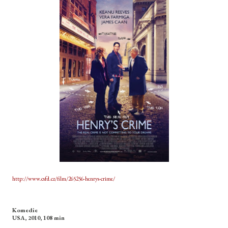
http://www.csfd.cz/film/265256-henrys-crime/
Komedie
USA, 2010, 108 min