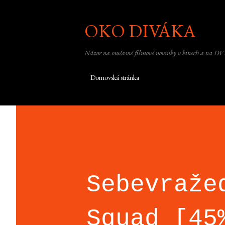
OKO DIVÁKA
Názor na současné filmové novinky v kinech a na DV
Domovská stránka
Sebevraže
Squad [45