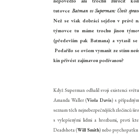
nepovedlo ani trochu zúročit kom
tutovce
Batman vs Superman: Úsvit sprave
Než se však dobráci sejdou v právě n
týmovce tu máme trochu jinou tým
(především pak Batmana) a vytasil se 
Podařilo se ovšem vymanit ze stínu neús
kin přivést zajímavou podívanou?
Když Superman odhalil svoji existenci svět
Amanda Waller (
Viola Davis
) s případným
seznam těch nejnebezpečnějších zločinců širo
s vylepšenými lidmi a hrozbami, proti k
Deadshota (
Will Smith
) nebo psychopatku 