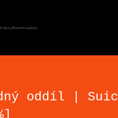
Přeskočit na hlavní obsah
D okem filmového nadšence.
dný oddíl | Sui
%]