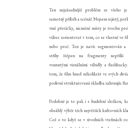
Ten nejzásadnější problém ze všeho j
samotný příběh a scénář. Nejsem si jistý, jestl
vině přetáčky, nicméně místy je trochu pr
vůbec zorientovat v tom, co se vlastně ve fi
nebo proč. Ten je navíc segmentován a 
střihy štěpen na fragmenty nepříliš 
vsunutými vizuálními vábidly a flashback
tom, že film hned několikrát ve svých divá
podivně strukturovaná skladba zahrnujíc fl
Podobně je to pak i s hudební složkou, 
obsáhlý výběr těch největších kultovních kl
Což o to když se v úvodních vteřinách roz