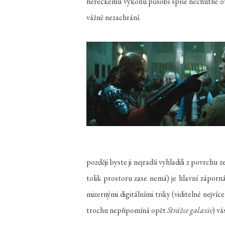
hereckému výkonu působí spíše nechutně otr
vážně nezachrání.
později byste ji nejradši vyhladili z povrch
tolik prostoru zase nemá) je hlavní zápor
mizernými digitálními triky (viditelné nejv
trochu nepřipomíná opět
Strážce galaxie
) vá