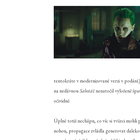
tentokráte v modernizované verzi v podání
na nedávnou
Sabotáž
nenatočil vyloženě špa
očividně.
Úplně totiž nechápu, co víc si tvůrci mohli
nohou, propagace zvládla generovat daleko 