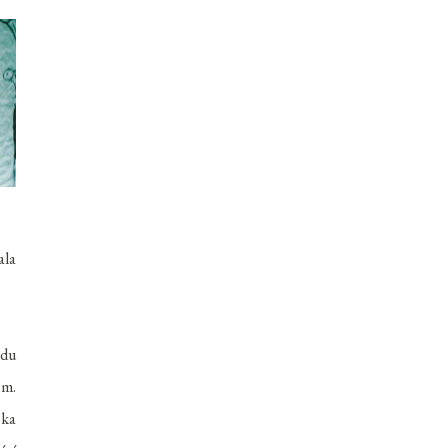
ala
vdu
em.
čka