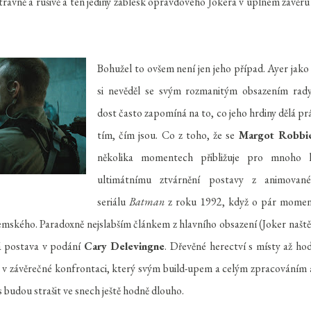
avně a rušivě a ten jediný záblesk opravdového Jokera v úplném závěru
Bohužel to ovšem není jen jeho případ. Ayer jako
si nevěděl se svým rozmanitým obsazením rad
dost často zapomíná na to, co jeho hrdiny dělá pr
tím, čím jsou. Co z toho, že se
Margot Robbi
několika momentech přibližuje pro mnoho l
ultimátnímu ztvárnění postavy z animovan
seriálu
Batman
z roku 1992, když o pár mome
u zemského. Paradoxně nejslabším článkem z hlavního obsazení (Joker naště
ná postava v podání
Cary Delevingne
. Dřevěné herectví s místy až ho
íce v závěrečné konfrontaci, který svým build-upem a celým zpracováním 
s budou strašit ve snech ještě hodně dlouho.