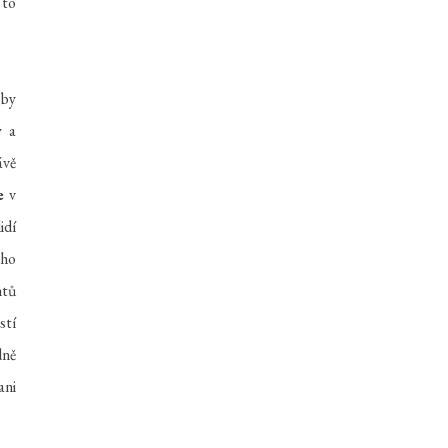
 to
 by
y a
ávě
e
v
idí
ého
ntů
stí
dně
ani