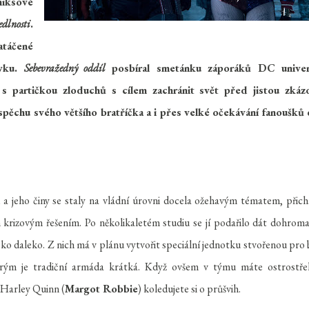
iksové
dlnosti
.
atáčené
ovku.
Sebevražedný oddíl
posbíral smetánku záporáků DC univer
s partičkou zloduchů s cílem zachránit svět před jistou zkáz
pěchu svého většího bratříčka a i přes velké očekávání fanoušků
u a jeho činy se staly na vládní úrovni docela ožehavým tématem, přich
 krizovým řešením. Po několikaletém studiu se jí podařilo dát dohrom
ko daleko. Z nich má v plánu vytvořit speciální jednotku stvořenou pro 
terým je tradiční armáda krátká. Když ovšem v týmu máte ostrostře
Harley Quinn (
Margot Robbie
) koledujete si o průšvih.