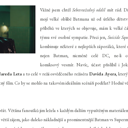
Vážně jsem chtěl
Sebevražedný oddíl
mít rád. D
mojí velké oblibě Batmana už od útlého dětstv
příběhů ve kterých se objevuje, mám k velké čá
týmu své osobní sympatie. Přeci jen,
Suicide Sq
kombinuje některé z nejlepších záporáků, které
nejen Batman, nicméně celé DC, ne-li c
komiksový vesmír. Navíc, účast přislíbil i Jok
Jareda Leta
a to celé v režii osvědčeného režiséra
Davida Ayera
, který
tný film. Co by se mohlo na takovém ideálním scénáři podělat? Hodně vě
 přát. Většina fanoušků jim ležela s každým dalším vypuštěným materiále
větší zájem, jako daleko nákladnější a prominentnější Batman vs Super