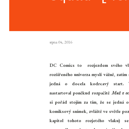
srpna 04, 2016
DC Comics to rozjezdem svého vla
rozšířeného univerza myslí vážně, zatím 
jedná o docela kodrcavý start.
nastartoval poněkud rozpačitě
Muž z oc
si pořád stojím za tím, že se jedná o
komiksový snímek, zvláště ve světle poz
kapitol tohoto rozjetého vlaku) se