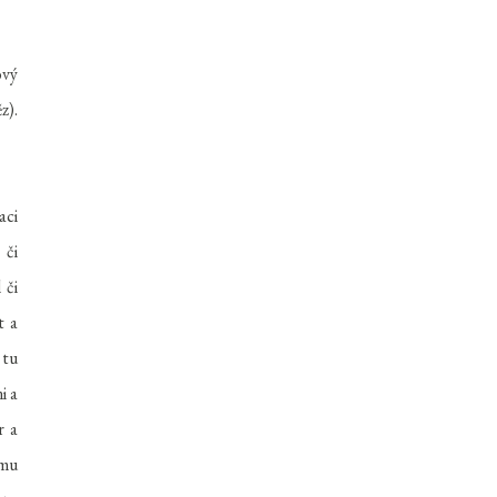
ový
z).
.
aci
 či
 či
t a
 tu
i a
r a
ému