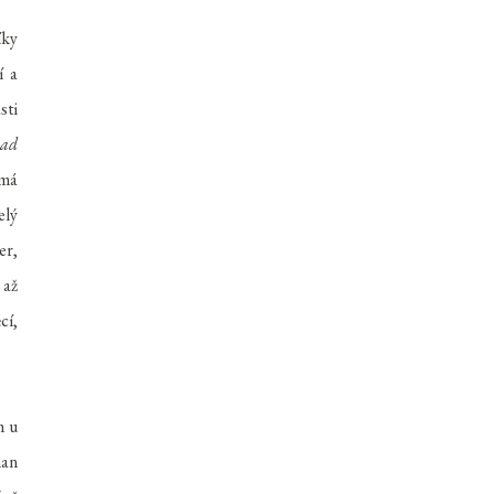
íky
í a
sti
uad
 má
elý
er,
 až
cí,
m u
man