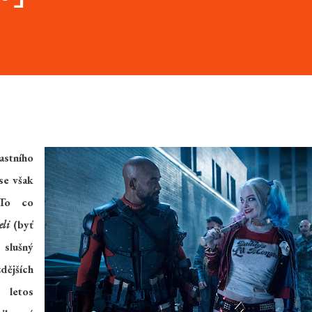
stního
se však
 To co
eli
(byť
 slušný
dějších
 letos