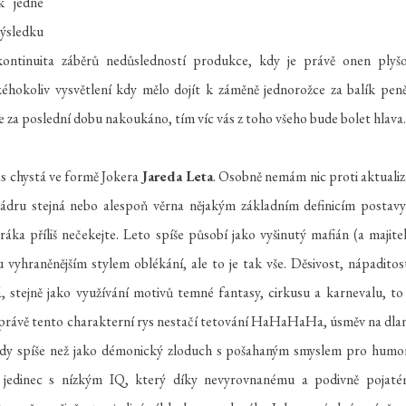
k jedné
výsledku
ontinuita záběrů nedůsledností produkce, kdy je právě onen plyš
éhokoliv vysvětlení kdy mělo dojít k záměně jednorožce za balík peně
e za poslední dobu nakoukáno, tím víc vás z toho všeho bude bolet hlava
ás chystá ve formě Jokera
Jareda Leta
. Osobně nemám nic proti aktualiz
ádru stejná nebo alespoň věrna nějakým základním definicím postavy
ka příliš nečekejte. Leto spíše působí jako vyšinutý mafián (a majitel
 vyhraněnějším stylem oblékání, ale to je tak vše. Děsivost, nápaditos
á, stejně jako využívání motivů temné fantasy, cirkusu a karnevalu, to
právě tento charakterní rys nestačí tetování HaHaHaHa, úsměv na dlan
tedy spíše než jako démonický zloduch s pošahaným smyslem pro humo
ý jedinec s nízkým IQ, který díky nevyrovnanému a podivně pojat