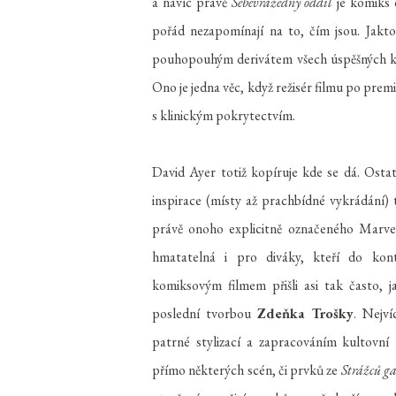
a navíc právě
Sebevražedný oddíl
je komiks 
pořád nezapomínají na to, čím jsou. Jakto,
pouhopouhým derivátem všech úspěšných ko
Ono je jedna věc, když režisér filmu po premi
s klinickým pokrytectvím.
David Ayer totiž kopíruje kde se dá. Ostat
inspirace (místy až prachbídné vykrádání)
právě onoho explicitně označeného Marvel
hmatatelná i pro diváky, kteří do kon
komiksovým filmem přišli asi tak často, j
poslední tvorbou
Zdeňka Trošky
. Nejví
patrné stylizací a zapracováním kultovní
přímo některých scén, či prvků ze
Strážců ga