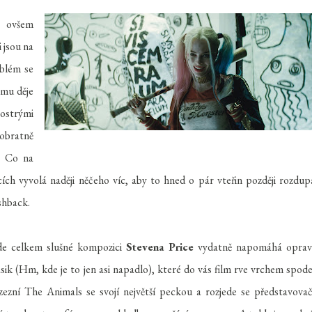
e ovšem
i jsou na
oblém se
lmu děje
ostrými
obratně
y. Co na
cích vyvolá naději něčeho víc, aby to hned o pár vteřin později rozdup
ashback.
kde celkem slušné kompozici
Stevena Price
vydatně napomáhá opra
asik (Hm, kde je to jen asi napadlo), které do vás film rve vrchem spod
ezní The Animals se svojí největší peckou a rozjede se představova