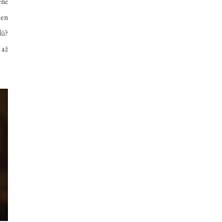
éně
jen
dů?
 až