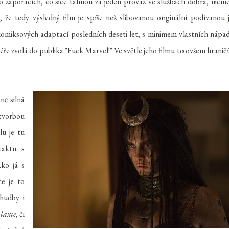
o záporácích, co sice táhnou za jeden provaz ve službách dobra, nicm
 že tedy výsledný film je spíše než slibovanou originální podívanou 
miksových adaptací posledních deseti let, s minimem vlastních nápa
éře zvolá do publika "Fuck Marvel!" Ve světle jeho filmu to ovšem hraničí
ně silná
 tvorbou
u je tu
taktu s
ako já s
ce je to
 hudby i
laxie
, či