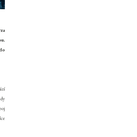
za
ou.
 do
ází
ady
boj
lce