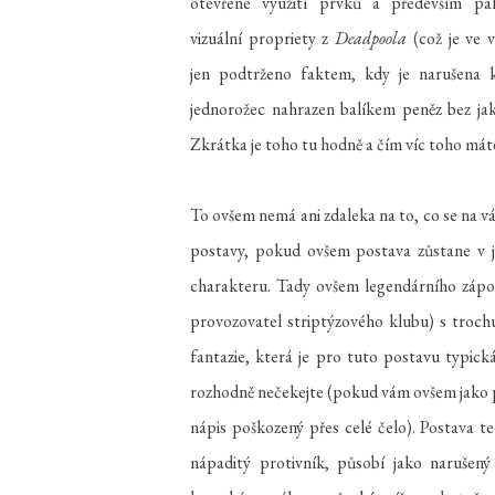
otevřené využití prvků a především pa
vizuální propriety z
Deadpoola
(což je ve 
jen podtrženo faktem, kdy je narušena k
jednorožec nahrazen balíkem peněz bez jak
Zkrátka je toho tu hodně a čím víc toho mát
To ovšem nemá ani zdaleka na to, co se na v
postavy, pokud ovšem postava zůstane v j
charakteru. Tady ovšem legendárního záporá
provozovatel striptýzového klubu) s trochu
fantazie, která je pro tuto postavu typick
rozhodně nečekejte (pokud vám ovšem jako 
nápis poškozený přes celé čelo). Postava 
nápaditý protivník, působí jako narušen