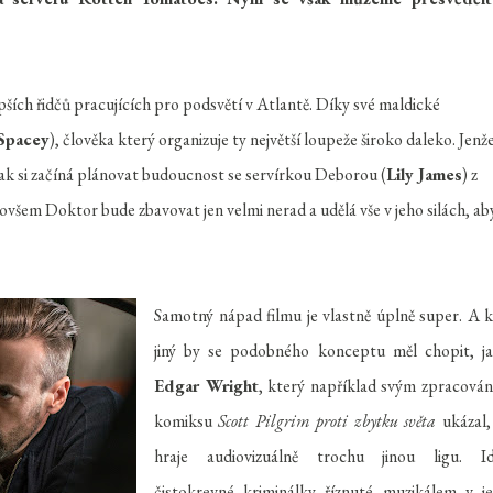
lepších řidčů pracujících pro podsvětí v Atlantě. Díky své maldické
Spacey
), člověka který organizuje ty největší loupeže široko daleko. Jenž
ak si začíná plánovat budoucnost se servírkou Deborou (
Lily James
) z
 ovšem Doktor bude zbavovat jen velmi nerad a udělá vše v jeho silách, aby
Samotný nápad filmu je vlastně úplně super. A 
jiný by se podobného konceptu měl chopit, j
Edgar Wright
, který například svým zpracová
komiksu
Scott Pilgrim proti zbytku světa
ukázal,
hraje audiovizuálně trochu jinou ligu. I
čistokrevné kriminálky říznuté muzikálem v j