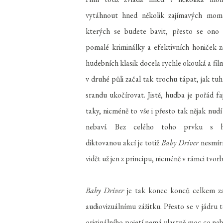
vytáhnout hned několik zajímavých mom
kterých se budete bavit, přesto se ono s
pomalé kriminálky a efektivních honiček 
hudebních klasik docela rychle okouká a fil
v druhé půli začal tak trochu tápat, jak tuh
srandu ukočírovat. Jistě, hudba je pořád fa
taky, nicméně to vše i přesto tak nějak nudí
nebaví. Bez celého toho prvku s h
diktovanou akcí je totiž
Baby Driver
nesmírn
vidět už jen z principu, nicméně v rámci tvor
Baby Driver
je tak konec konců celkem zaj
audiovizuálnímu zážitku. Přesto se v jádru
originálního pojetí nemá vlastně moc co na