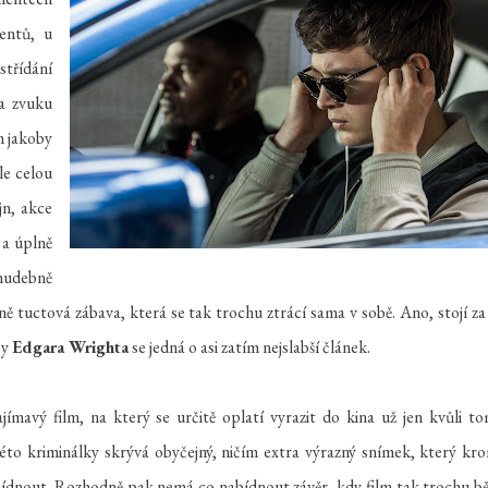
entů, u
třídání
za zvuku
m jakoby
le celou
jn, akce
 a úplně
udebně
ě tuctová zábava, která se tak trochu ztrácí sama v sobě. Ano, stojí za
by
Edgara Wrighta
se jedná o asi zatím nejslabší článek.
ímavý film, na který se určitě oplatí vyrazit do kina už jen kvůli t
 této kriminálky skrývá obyčejný, ničím extra výrazný snímek, který kr
bídnout. Rozhodně pak nemá co nabídnout závěr, kdy film tak trochu b