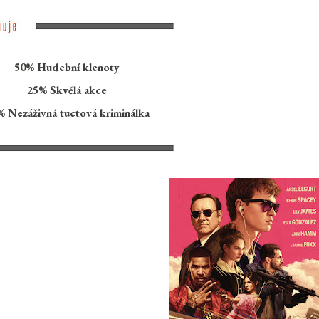
50% Hudební klenoty
25% Skvělá akce
5% Nezáživná tuctová kriminálka