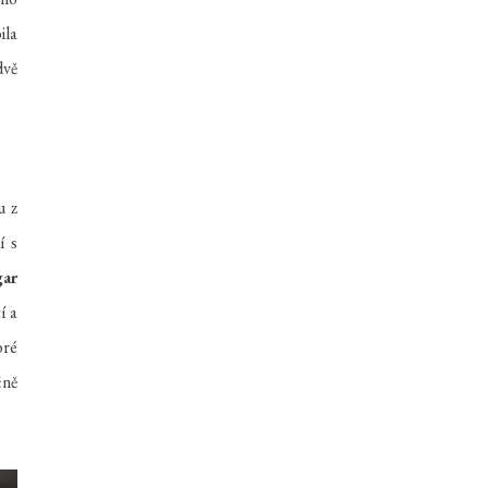
ila
dvě
u z
í s
ar
í a
bré
čně