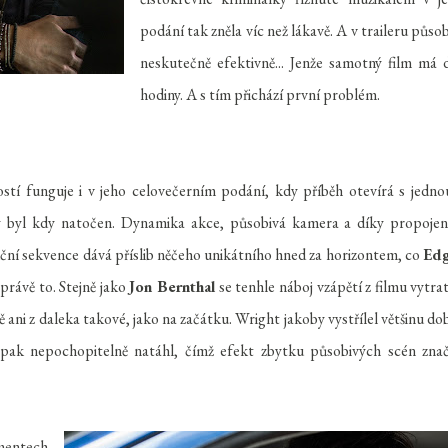
podání tak zněla víc než lákavě. A v traileru působ
neskutečně efektivně... Jenže samotný film má 
hodiny. A s tím přichází první problém.
stí funguje i v jeho celovečerním podání, kdy příběh otevírá s jedno
rý byl kdy natočen. Dynamika akce, působivá kamera a díky propojen
kční sekvence dává příslib něčeho unikátního hned za horizontem, co
Edg
 právě to. Stejně jako
Jon Bernthal
se tenhle náboj vzápětí z filmu vytrat
ě ani z daleka takové, jako na začátku. Wright jakoby vystřílel většinu do
pak nepochopitelně natáhl, čímž efekt zbytku působivých scén zna
mentech