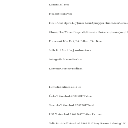
Kamera: Bill Pope
Hudba: Steven Price
Hrají: Ansel Elgort, Lily James, Kevin Spacey, Jon Hamm, Eiza González
Chavez, Flea, Wilbur Fitzgerald, Elizabeth Davidovich, Lanny Joon, 
Producenti: Nira Park, Eric Fellner, Tim Bevan
Střih: Paul Machliss, Jonathan Amos
Scénografie: Marcus Rowland
Kostýmy: Courtney Hoffman
Nevhodný mládeži do 12 let
Česko V kinech od:
27.07.2017 Falcon
Slovensko V kinech od:
27.07.2017 Itafilm
USA V kinech od:
28.06.2017 TriStar Pictures
Velká Británie V kinech od:
28.06.2017 Sony Pictures Releasing UK