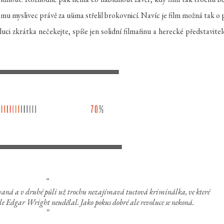
rému myslivec právě za ušima střelil brokovnicí. Navíc je film možná tak o 
uci zkrátka nečekejte, spíše jen solidní filmařinu a herecké představitel
í ale Edgar Wright neudělal. Jako pokus dobré ale revoluce se nekoná.