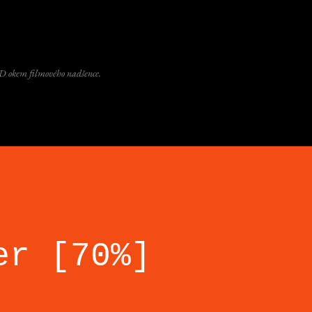
Přeskočit na hlavní obsah
D okem filmového nadšence.
er [70%]