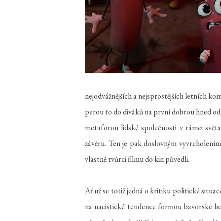
nejodvážnějších a nejsprostějších letních ko
perou to do diváků na první dobrou hned od 
metaforou lidské společnosti v rámci svě
závěru. Ten je pak doslovným vyvrcholením
vlastně tvůrci filmu do kin přivedli.
Ať už se totiž jedná o kritiku politické sit
na nacistické tendence formou bavorské ho