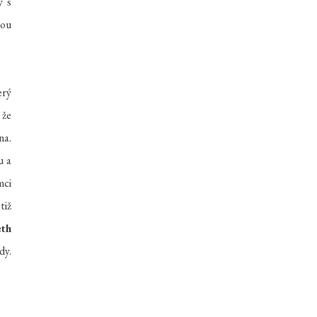
ý s
nou
erý
 že
na.
u a
mci
tiž
eth
dy.