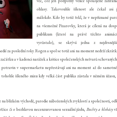
věc, což jen podpořily velice spokojené zahrani
ohlasy. Takovouhle šílenost ale čekal asi 
málokdo. Kdo by totiž řekl, že v nepřiznané paro
na všemožné Pixarovky, která je cílená na dosp
publikum (které na právě těchto animác
vyrůstalo), se skrývá jedna z nejdrsnější
medií za poslední roky. Rogen a spol se totiž ani na moment nedrží zkrátk
začátku a v kadenci narážek a kritice společenských nešvarů schovaných
ta potravin v supermarketu nepřestávají ani na moment až do samotn
 tohohle šíleného mixu kdy velká část publika zůstala v němém úžasu,
uace na blízkém východě, parodie náboženských zvyklostí a společnosti, od
řčice či o bezhlavou necenzurovanou sexuální jízdu,
Buchty a klobásy
vž