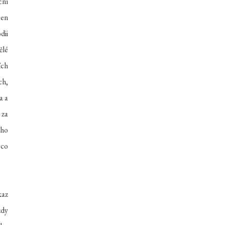
ční
jen
dii
ělé
ích
ch,
a a
 za
ého
 co
kaz
dy