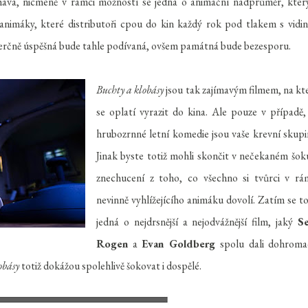
ává, nicméně v rámci možností se jedná o animační nadprůměr, kter
nimáky, které distributoři cpou do kin každý rok pod tlakem s vidi
omerčně úspěšná bude tahle podívaná, ovšem památná bude bezesporu.
Buchty a klobásy
jsou tak zajímavým filmem, na kt
se oplatí vyrazit do kina. Ale pouze v případě,
hrubozrnné letní komedie jsou vaše krevní skupi
Jinak byste totiž mohli skončit v nečekaném šok
znechucení z toho, co všechno si tvůrci v rá
nevinně vyhlížejícího animáku dovolí. Zatím se to
jedná o nejdrsnější a nejodvážnější film, jaký
S
Rogen
a
Evan Goldberg
spolu dali dohroma
obásy
totiž dokážou spolehlivě šokovat i dospělé.