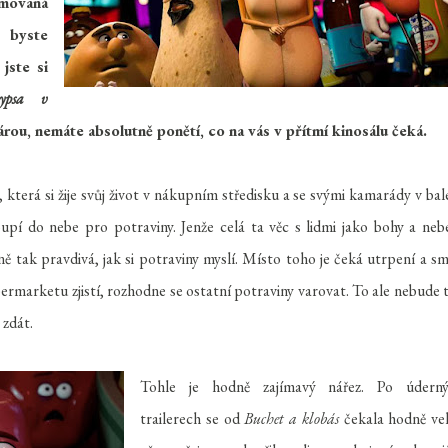
movaná
 byste
jste si
lypsa v
čárou, nemáte absolutně ponětí, co na vás v přítmí kinosálu čeká.
, která si žije svůj život v nákupním středisku a se svými kamarády v bal
oupí do nebe pro potraviny. Jenže celá ta věc s lidmi jako bohy a ne
 tak pravdivá, jak si potraviny myslí. Místo toho je čeká utrpení a sm
rmarketu zjistí, rozhodne se ostatní potraviny varovat. To ale nebude 
 zdát.
Tohle je hodně zajímavý nářez. Po údern
trailerech se od
Buchet a klobás
čekala hodně ve