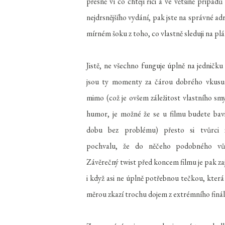
přesně ví co chtějí říci a ve většině příp
nejdrsnějšího vydání, pak jste na správné ad
mírném šoku z toho, co vlastně sleduji na p
Jistě, ne všechno funguje úplně na jedničku
jsou ty momenty za čárou dobrého vkusu
mimo (což je ovšem záležitost vlastního sm
humor, je možné že se u filmu budete bav
dobu bez problému) přesto si tvůrci z
pochvalu, že do něčeho podobného vůb
Závěrečný twist před koncem filmu je pak z
i když asi ne úplně potřebnou tečkou, která
měrou zkazí trochu dojem z extrémního finále