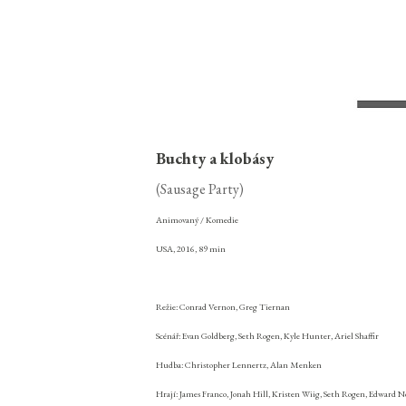
Buchty a klobásy
(Sausage Party)
Animovaný / Komedie
USA, 2016, 89 min
Režie: Conrad Vernon, Greg Tiernan
Scénář: Evan Goldberg, Seth Rogen, Kyle Hunter, Ariel Shaffir
Hudba: Christopher Lennertz, Alan Menken
Hrají: James Franco, Jonah Hill, Kristen Wiig, Seth Rogen, Edward N