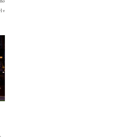
oho
l v