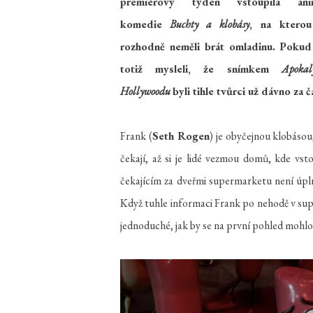
premiérový týden vstoupila ani
komedie
Buchty a klobásy
, na kterou
rozhodně neměli brát omladinu. Pokud 
totiž mysleli, že snímkem
Apoka
Hollywoodu
byli tihle tvůrci už dávno za 
Frank (
Seth Rogen
) je obyčejnou klobásou
čekají, až si je lidé vezmou domů, kde vst
čekajícím za dveřmi supermarketu není úplně
Když tuhle informaci Frank po nehodě v supe
jednoduché, jak by se na první pohled mohlo