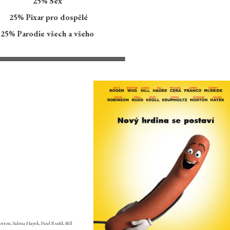
25% Sex
25% Pixar pro dospělé
25% Parodie všech a všeho
orton, Salma Hayek, Paul Rudd, Bill