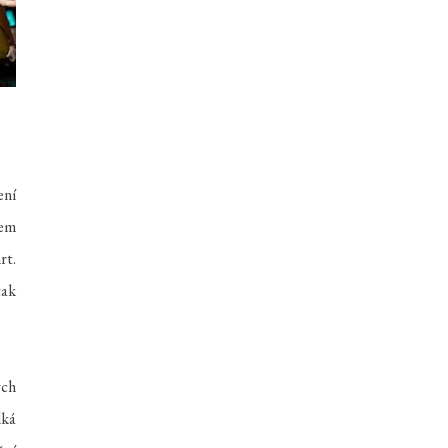
ení
bem
rt.
tak
ých
lká