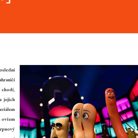
oslední
hraničí
 chodí,
 jejich
riálem
m ovšem
srpnový