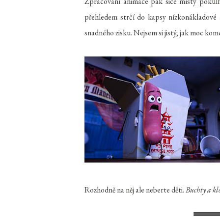
Zpracování animace pak sice místy pokulh
přehledem strčí do kapsy nízkonákladové a
snadného zisku. Nejsem si jistý, jak moc k
Rozhodně na něj ale neberte děti.
Buchty a kl