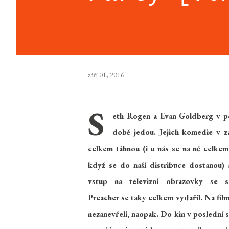
září 01, 2016
S
eth Rogen a Evan Goldberg v p
době jedou. Jejich komedie v za
celkem táhnou (i u nás se na ně celkem
když se do naší distribuce dostanou) a
vstup na televizní obrazovky se se
Preacher se taky celkem vydařil. Na fil
nezanevřeli, naopak. Do kin v poslední 