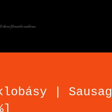
Přeskočit na hlavní obsah
D okem filmového nadšence.
klobásy | Sausa
%]