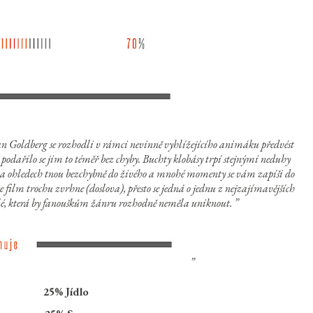
an Goldberg se rozhodli v rámci nevinně vyhlížejícího animáku předvést
a podařilo se jim to téměř bez chyby. Buchty klobásy trpí stejnými neduhy
noha ohledech tnou bezchybně do živého a mnohé momenty se vám zapíši do
 film trochu zvrhne (doslova), přesto se jedná o jednu z nejzajímavějších
ělé, která by fanouškům žánru rozhodně neměla uniknout.
25% Jídlo