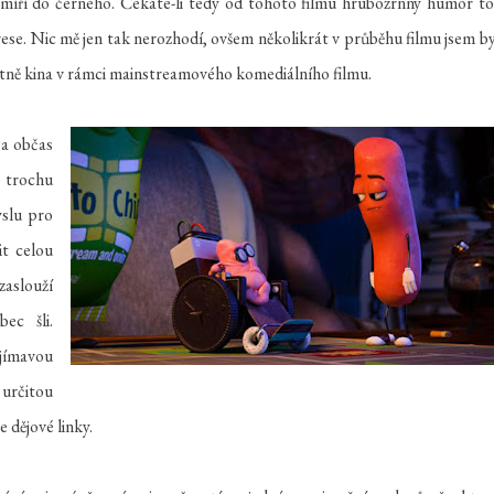
adů míří do černého. Čekáte-li tedy od tohoto filmu hrubozrnný humor t
rese. Nic mě jen tak nerozhodí, ovšem několikrát v průběhu filmu jsem by
látně kina v rámci mainstreamového komediálního filmu.
 a občas
 trochu
yslu pro
it celou
aslouží
ec šli.
ajímavou
 určitou
 dějové linky.