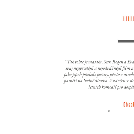
Tak tohle je masakr. Seth Rogen a Ev
svůj nejsprostější a nejodvážnější film 
jako jejich předešlé počiny, přesto v m
paměti na hodně dlouho. V závěru se sice
letních komedií pro dosp