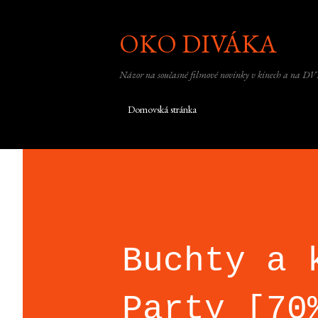
OKO DIVÁKA
Názor na současné filmové novinky v kinech a na DV
Domovská stránka
Buchty a 
Party [70