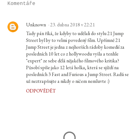
Komentáře
Unknown
23. dubna 2018 v 22:21
Tady pán říká, že kdyby to udělali do stylu 21 Jump
Street byl by to velmi povedený film. Upřímně 21
Jump Street je jedna z nejhorších rádoby komedií za
posledních 10 let co z hollywoodu vyšla a tenhle
"expert" ze sebe dělá nějakého filmového kritika?
Působí spíše jako 12 letá holka, která se sjíždí na
posledních 3 Fast and Furious a Jump Street. Radši se
už neztrapňujte a nikdy o ničem nemluvte :)
ODPOVĚDĚT