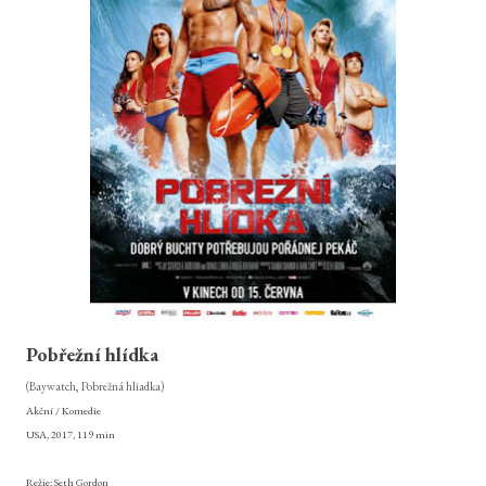
Pobřežní hlídka
(Baywatch, Pobrežná hliadka)
Akční / Komedie
USA, 2017, 119 min
Režie: Seth Gordon