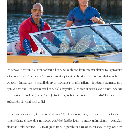
Příběhově je totiž tahle letní podívaná hodně velká slabot, která nedává vlastně tolik prostoru
k tomu se bavit. Nucenost střídá okoukanost a předvídatelnost a tak jediné, co vlastně ve filmu
po tom všem zbude, je několik dobrých momentů (musím přiznat že některé segmenty jsou
opravdu vtipné, jiné ovšem zase hodně zlé) a zbytek dílčích scén snažících se o humor. Kde nic
není ani smrt nebere jak se říká. Je to škoda, neboť potenciál tu rozhodně byl a všichni
zúčastnění očividně měli co říci.
Co se týče zpracování, tam se nové
Baywatch
drží stylistiky originálu s moderním twistem.
Jinak řečeno, ti kdo jdou na novou
Pobřežní hlídku
kvůli vypracovaným tělům v plavkách
zklamáni také nebudou. A to ať již se jedná o pánské či dámské osazenstvo. Místy sice film