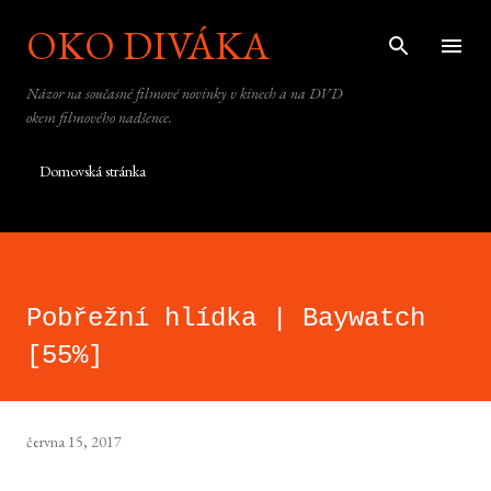
OKO DIVÁKA
Přeskočit na hlavní obsah
Názor na současné filmové novinky v kinech a na DVD
okem filmového nadšence.
Domovská stránka
Pobřežní hlídka | Baywatch
[55%]
června 15, 2017