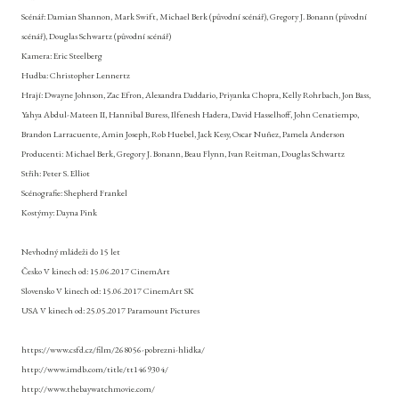
Scénář: Damian Shannon, Mark Swift, Michael Berk (původní scénář), Gregory J. Bonann (původní
scénář), Douglas Schwartz (původní scénář)
Kamera: Eric Steelberg
Hudba: Christopher Lennertz
Hrají: Dwayne Johnson, Zac Efron, Alexandra Daddario, Priyanka Chopra, Kelly Rohrbach, Jon Bass,
Yahya Abdul-Mateen II, Hannibal Buress, Ilfenesh Hadera, David Hasselhoff, John Cenatiempo,
Brandon Larracuente, Amin Joseph, Rob Huebel, Jack Kesy, Oscar Nuñez, Pamela Anderson
Producenti: Michael Berk, Gregory J. Bonann, Beau Flynn, Ivan Reitman, Douglas Schwartz
Střih: Peter S. Elliot
Scénografie: Shepherd Frankel
Kostýmy: Dayna Pink
Nevhodný mládeži do 15 let
Česko V kinech od:
15.06.2017 CinemArt
Slovensko V kinech od:
15.06.2017 CinemArt SK
USA V kinech od:
25.05.2017 Paramount Pictures
https://www.csfd.cz/film/268056-pobrezni-hlidka/
http://www.imdb.com/title/tt1469304/
http://www.thebaywatchmovie.com/