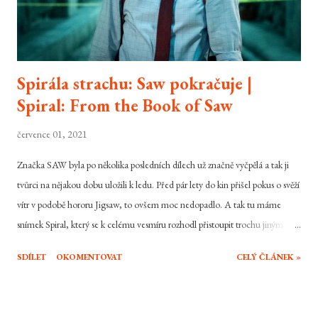
Spirála strachu: Saw pokračuje |
Spiral: From the Book of Saw
července 01, 2021
Značka SAW byla po několika posledních dílech už značně vyčpělá a tak ji
tvůrci na nějakou dobu uložili k ledu. Před pár lety do kin přišel pokus o svěží
vítr v podobě hororu Jigsaw, to ovšem moc nedopadlo. A tak tu máme
snímek Spiral, který se k celému vesmíru rozhodl přistoupit trochu jiným
stylem a titulního sériového vraha a jeho učence vyměnil za někoho úplně
SDÍLET
OKOMENTOVAT
CELÝ ČLÁNEK »
jiného a celý odkaz původní série nechal tak přejít na druhou kolej. Byla to
cesta k lepšímu a správný způsob jak oživit skomírající značku? To zrovna
úplně ne.