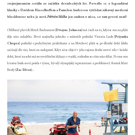
stejnojmenném seriálu ze začátku devadesátých let. Povedlo se z legendární
klasiky s Davidem Hasselhoffem a Pamelou Anderson vytřískat zábavný moderní
blockbuster nebo je nová
Pobřežní hlídka
jen snahou o něco, co tam prostě není?
Oblíbený plavčík Mitch Buchannon (
Dwayne Johnson
) má čuch na to, když se mu na pláži
děje něco nekalého. Nová majitelka jednoho z místních podniků Victoria Leeds (
Priyanka
Chopra
) podniká s pochybnými praktikami a na Mitchově pláži se po dlouhé době klidu
začínají dít věci, které on nedopustí. Když už se objeví v jeho rajonu druhé mrtvé tělo v krátké
době, které na sobě má nevysvětlitelné důkazy o vraždě, rozhodne se s tím něco dělat. Po ruce mu
k tomu bude nová posila v týmu, bývalý olympijský reprezentant a problémový floutek Matt
Brody (
Zac Efron
)...