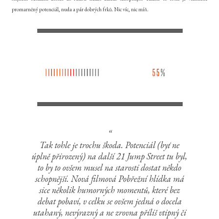
promarněný potenciál, nuda a pár dobrých frků. Nic víc, nic míň.
Tak tohle je trochu škoda. Potenciál (byť ne
úplně přirozený) na další 21 Jump Street tu byl,
to by to ovšem musel na starosti dostat někdo
schopnější. Nová filmová Pobřežní hlídka má
sice několik humorných momentů, které bez
debat pobaví, v celku se ovšem jedná o docela
utahaný, nevýrazný a ne zrovna příliš vtipný či