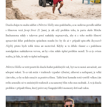
Docela chápu tu snahu udělat z
Pobřežní hlídky
něco podobného, co se nedávno povedlo udělat
s filmovou verzí
Jump Street 21
. Jasně, je zde celý problém toho, že parta okolo Mitche
Buchannona nikdy s takovou porcí nadsázky nepracovala, aby si z toho mohlo filmové
zpracování dělat podobným způsobem srandu (to by šlo až v případě spin-offu
Baywatch
Night
), přesto bych tohle téma asi neotevíral. Kdyby se to dělalo vkusně a s podobnou
nostalgickou nadsázkovou vervou, asi by s tím nikdo úplně problém neměl. To co je ovšem
realita, je fakt, že tady to úplně nefunguje.
Pobřežní hlídka
se totiž pouští do docela hodně podobných vod, byť na to nemá ani scénář, ani
schopné vedení. To co tak může v trailerech vypadat výbušně, zábavně a našlapaně, je velká
část toho, co by se dalo označit za pozitiva filmu. Tahle letní komedie totiž vystřílí velkou část
svého arzenálu už ve zmíněných trailerech a na samotný film toho moc nezbude. A to je docela
problém v případě filmu, který právě ony fungující dílčí momenty drží nad vodou.