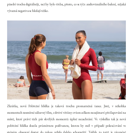
působí trochu digitálněji, než by bylo třeba, přesto, co se týče audiovizuálního balení, nějaká
výrazná negativa se hledají těžko.
Zkrátka, nová Pobřežní hlídka je taková trochu promarněná šance. Jistě, v několika
momentech nesmírně zábavný film, z drtivé většiny ovšem celkem nezajímavé přešlapování na
místě, které právě těch pár skvělých momentů úplně nezachrání. Ve výsledku tak je nová
pobřežní hlídka docela průměrnou podívanou, kterou by měl v případě pokračování ve
stejném obsazení dostat do rukou někdo daleko schopnější. Takhle to totiž je víceméně