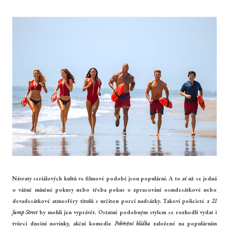
Návraty seriálových kultů ve filmové podobě jsou populární. A to ať už se jedná
o vážně míněné pokusy nebo třeba pokus o zpracování osmdesátkové nebo
devadesátkové atmosféry titulů s určitou porcí nadsázky. Takoví policisté z
21
Jump Street
by mohli jen vyprávět. Ostatně podobným stylem se rozhodli vydat i
tvůrci dnešní novinky, akční komedie
Pobřežní hlídka
založené na populárním