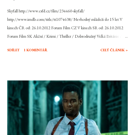
Skyfall http://www.csfd.cz/film/234460-skyfall/
http://www.imdb.com/title/tt1074638/ Nevhodný mládeži do 15 let V
kinech ČR od: 26.10.2012 Forum Film CZ V kinech SR od: 26.10.2012
Forum Film SK Akční / Krimi / Thriller / Dobrodružný Velká Británie /
USA, 2012, 143 min Režie: Sam Mendes Scénář: Neal Purvis, Robert
SDÍLET
1 KOMENTÁŘ
CELÝ ČLÁNEK »
Wade, John Logan Hudba: Thomas Newman Hrají: Daniel Craig, Judi
Dench, Ralph Fiennes, Javier Bardem, Naomie Harris, Bérénice Marlohe,
Ben Whishaw, Helen McCrory, Albert Finney, Rory Kinnear, Ola Rapace,
Tonia Sotiropoulou Jeho jméno je Bond, James Bond. Jeho zálibami jsou
ženy, Martini a rychlá auta. Britskou špičku mezi akčními hrdiny filmového
plátna snad netřeba představovat. Agent s povolením zabíjet se vrací už ve
svém 23. dobrodružství, potřetí s tváří Daniela Craiga. Cesta za dalším
dobrodružstvím byla pro agenta 007 díky finančním problémům MGM
před pár lety trochu delší, než původně čekal, nicméně Skyfall je tady.
Dokáže si...