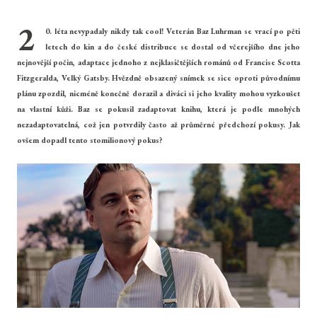
2
0. léta nevypadaly nikdy tak cool! Veterán Baz Luhrman se vrací po pěti
letech do kin a do české distribuce se dostal od včerejšího dne jeho
nejnovější počin, adaptace jednoho z nejklasičtějších románů od Francise Scotta
Fitzgeralda, Velký Gatsby. Hvězdně obsazený snímek se sice oproti původnímu
plánu zpozdil, nicméně konečně dorazil a diváci si jeho kvality mohou vyzkoušet
na vlastní kůži. Baz se pokusil zadaptovat knihu, která je podle mnohých
nezadaptovatelná, což jen potvrdily často až průměrné předchozí pokusy. Jak
ovšem dopadl tento stomilionový pokus?