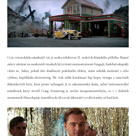
Co je ovšem daleko zásadnější věc, je snaha reflektovat 21. století do klasického příběhu. Bujaré
oslavy založené na moderních trendech kýčovitosti marnostratnosti fungují, hudební eskapády
vážně ne. Sakra, pokud chci dosáhnout podobného efektu, mám několik možností z čeho
vybírat, kupříkladu electroswing. Ne však tuhle kombinaci hip hopu, swingu a tanečních
diskotékových hitů, které prostě nefungují. Je to sakramentská škoda, neboť instrumentální
soundtrack který stvořil Craig Armstrong je nečím nezapomenutelným, co i v slabších
momentech filmu dopuje atmosféru do žil a svoji úderností vyvolává místy až husí kůži.