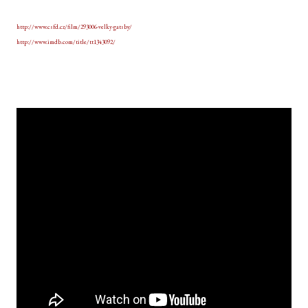
http://www.csfd.cz/film/293006-velky-gatsby/
http://www.imdb.com/title/tt1343092/