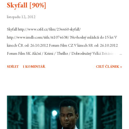
Skyfall [90%]
listopadu 12, 2012
Skyfall http://www.csfd.cz/film/234460-skyfall/
http://www.imdb.com/title/tt1074638/ Nevhodný mládeži do 15 let V
kinech ČR od: 26.10.2012 Forum Film CZ V kinech SR od: 26.10.2012
Forum Film SK Akční / Krimi / Thriller / Dobrodružný Velká Británie /
USA, 2012, 143 min Režie: Sam Mendes Scénář: Neal Purvis, Robert
SDÍLET
1 KOMENTÁŘ
CELÝ ČLÁNEK »
Wade, John Logan Hudba: Thomas Newman Hrají: Daniel Craig, Judi
Dench, Ralph Fiennes, Javier Bardem, Naomie Harris, Bérénice Marlohe,
Ben Whishaw, Helen McCrory, Albert Finney, Rory Kinnear, Ola Rapace,
Tonia Sotiropoulou Jeho jméno je Bond, James Bond. Jeho zálibami jsou
ženy, Martini a rychlá auta. Britskou špičku mezi akčními hrdiny filmového
plátna snad netřeba představovat. Agent s povolením zabíjet se vrací už ve
svém 23. dobrodružství, potřetí s tváří Daniela Craiga. Cesta za dalším
dobrodružstvím byla pro agenta 007 díky finančním problémům MGM