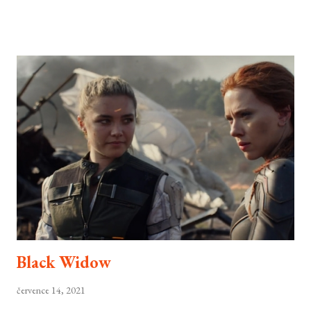
cesta k lepšímu a správný způsob jak oživit skomírající značku? To zrovna
úplně ne.
Black Widow
července 14, 2021