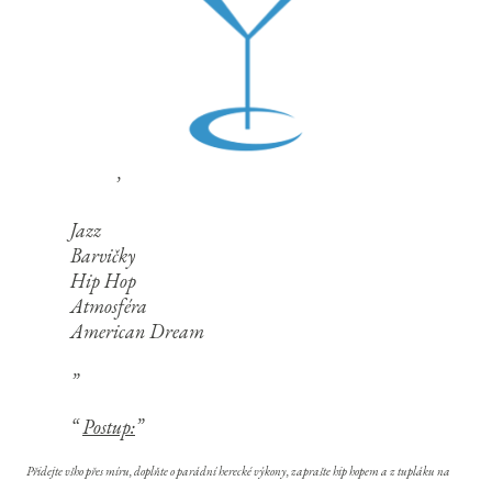
Jazz
Barvičky
Hip Hop
Atmosféra
American Dream
Postup:
Přidejte všho přes míru, doplňte o parádní herecké výkony, zaprašte hip hopem a z tupláku na