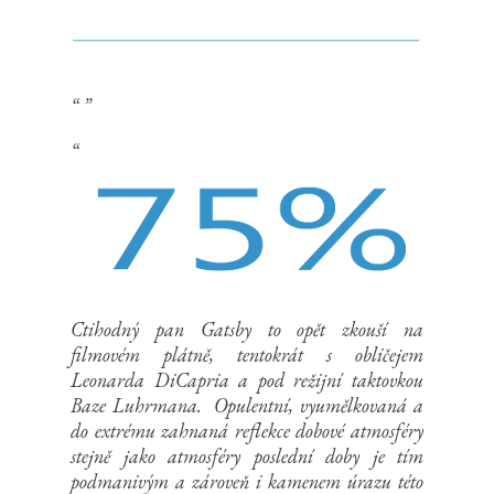
Ctihodný pan Gatsby to opět zkouší na
filmovém plátně, tentokrát s obličejem
Leonarda DiCapria a pod režijní taktovkou
Baze Luhrmana. Opulentní, vyumělkovaná a
do extrému zahnaná reflekce dobové atmosféry
stejně jako atmosféry poslední doby je tím
podmanivým a zároveň i kamenem úrazu této