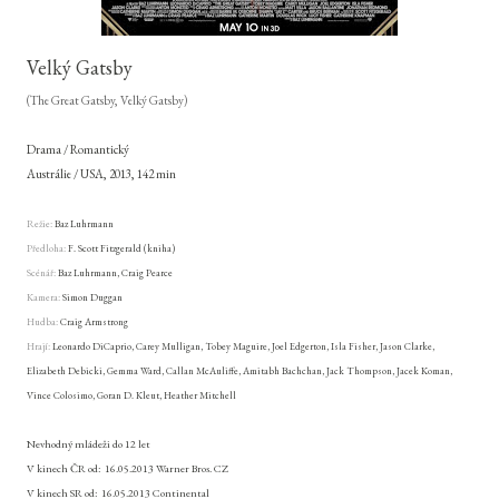
Velký Gatsby
(The Great Gatsby, Velký Gatsby
)
Drama / Romantický
Austrálie / USA, 2013, 142 min
Režie:
Baz Luhrmann
Předloha:
F. Scott Fitzgerald (kniha)
Scénář:
Baz Luhrmann, Craig Pearce
Kamera:
Simon Duggan
Hudba:
Craig Armstrong
Hrají:
Leonardo DiCaprio, Carey Mulligan, Tobey Maguire, Joel Edgerton, Isla Fisher, Jason Clarke,
Elizabeth Debicki, Gemma Ward, Callan McAuliffe, Amitabh Bachchan, Jack Thompson, Jacek Koman,
Vince Colosimo, Goran D. Kleut, Heather Mitchell
Nevhodný mládeži do 12 let
V kinech ČR od:
16.05.2013 Warner Bros. CZ
V kinech SR od:
16.05.2013 Continental