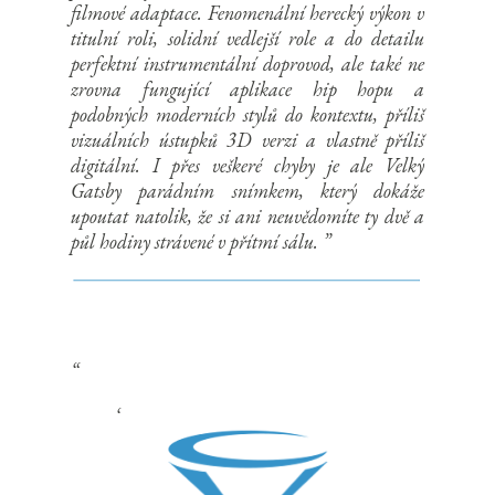
filmové adaptace. Fenomenální herecký výkon v
titulní roli, solidní vedlejší role a do detailu
perfektní instrumentální doprovod, ale také ne
zrovna fungující aplikace hip hopu a
podobných moderních stylů do kontextu, příliš
vizuálních ústupků 3D verzi a vlastně příliš
digitální. I přes veškeré chyby je ale Velký
Gatsby parádním snímkem, který dokáže
upoutat natolik, že si ani neuvědomíte ty dvě a
půl hodiny strávené v přítmí sálu.