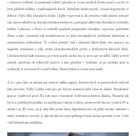
v relativní rychlosti už prokousal třikrát (přecijen je to jen necelých dvěstě stran) a určitě to
ještě párkrát zvládnu v nadcházejících letech. Pokud jste knihu nečetli, výrazně doporučuji to
dohnat. Právě díky charakteru knihy a jejího vyprávění je ale poměrně těžké snímek uchopit
tak, abys si udržel svoji charakteristickou strukturu a postupné odkrývání charakteru titulního
hrdiny. Luhrman a Pearce se rozhodli poněkud přizpůsobit charakter vypravěče potřebám
filmu a jeho vyprávění tak transformovat na jeho retrospektivní předávání zkušenosti se
sympatickým milionářem. To s sebou přináší však i ochuzení dějové linky této postavy na
naprosté minimum a také ztrátu charakteristických prvků a druhotných dějových linek.
Literární kritik bude namítat, já ovšem za sebe mohu říci, že mi to ani nevadilo. I když se totiž
snímek oprošťuje od některých motivů a jiné přechází v rychlosti, až po projekci jsem si
uvědomil, že má téměř dvě a půl hodiny. Nestačil jsem se ovšem začít nudit.
A to i přes fakt, že snímek má notnou řádku negativ, kterými bych se protentokrát zabýval
jako prvními. Velký Gatsby totiž pro mě hlavně znamená další ránu do slabin. Mnohokrát
jsem se vyjadřoval proti 3D, tedy jsem i tentokrát zvolil starou dobrou klasiku. Nicméně jak
bývá u podobných projekcí až nepříjemně častým zvykem, prostorovost kterou využívá 3D se
odráží i na 2D verzi, což je tady díky notné dávce digitálních scén až příliš mnoho viditelné a
místy až doslova otravné. A jako diváka mě tento přístup tvůrců začíná opravdu štvát. S tím
však bohužel nic neudělám.