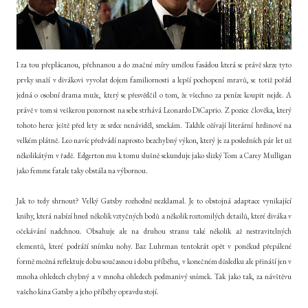
I za tou přeplácanou, přehnanou a do značné míry umělou fasádou která se právě skrze tyto
prvky snaží v divákovi vyvolat dojem familiornosti a lepší pochopení mravů, se totiž pořád
jedná o osobní drama muže, který se přesvědčil o tom, že všechno za peníze koupit nejde. A
právě v tom si veškerou pozornost na sebe strhává Leonardo DiCaprio. Z pozice člověka, který
tohoto herce ještě před lety ze srdce nenáviděl, smekám. Takhle ožívají literární hrdinové na
velkém plátně. Leo navíc předvádí naprosto bezchybný výkon, který je za posledních pár let už
několikátým v řadě. Edgerton mu k tomu slušně sekunduje jako slizký Tom a Carey Mulligan
jako femme fatale taky obstála na výbornou.
Jak to tedy shrnout? Velký Gatsby rozhodně nezklamal. Je to obstojná adaptace vynikající
knihy, která nabízí hned několik vztyčných bodů a několik roztomilých detailů, které diváka v
očekávání nadchnou. Obsahuje ale na druhou stranu také několik až nestravitelných
elementů, které podráží snímku nohy. Baz Luhrman tentokrát opět v poněkud přepálené
formě možná reflektuje dobu současnou i dobu příběhu, v konečném důsledku ale přináší jen v
mnoha ohledech chybný a v mnoha ohledech podmanivý snímek. Tak jako tak, za návštěvu
vašeho kina Gatsby a jeho příběhy opravdu stojí.