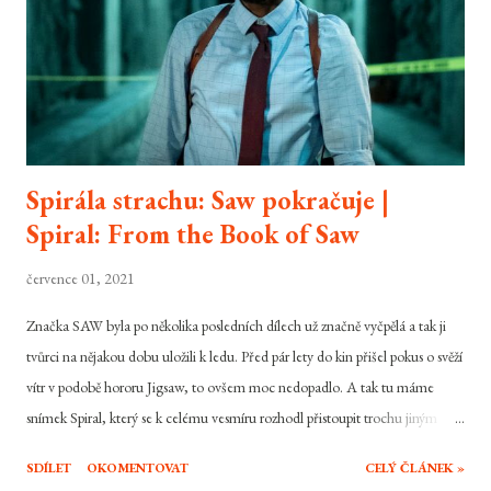
před pár lety trochu delší, než původně čekal, nicméně Skyfall je tady.
Dokáže si...
Spirála strachu: Saw pokračuje |
Spiral: From the Book of Saw
července 01, 2021
Značka SAW byla po několika posledních dílech už značně vyčpělá a tak ji
tvůrci na nějakou dobu uložili k ledu. Před pár lety do kin přišel pokus o svěží
vítr v podobě hororu Jigsaw, to ovšem moc nedopadlo. A tak tu máme
snímek Spiral, který se k celému vesmíru rozhodl přistoupit trochu jiným
stylem a titulního sériového vraha a jeho učence vyměnil za někoho úplně
SDÍLET
OKOMENTOVAT
CELÝ ČLÁNEK »
jiného a celý odkaz původní série nechal tak přejít na druhou kolej. Byla to