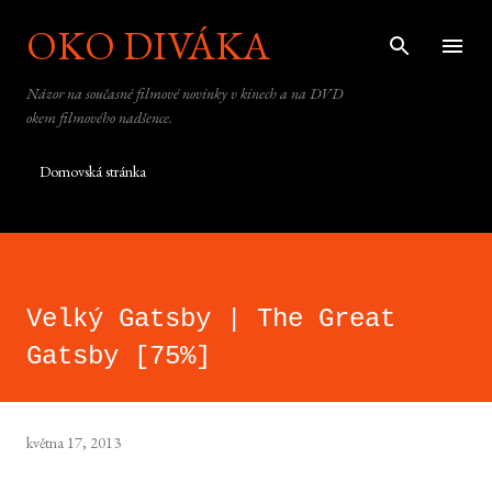
OKO DIVÁKA
Přeskočit na hlavní obsah
Názor na současné filmové novinky v kinech a na DVD
okem filmového nadšence.
Domovská stránka
Velký Gatsby | The Great
Gatsby [75%]
května 17, 2013