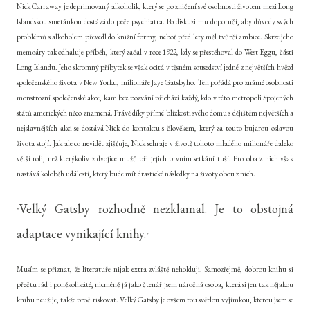
Nick Carraway je deprimovaný alkoholik, který se po zničení své osobnosti životem mezi Long
Islandskou smetánkou dostává do péče psychiatra. Po diskuzi mu doporučí, aby důvody svých
problémů s alkoholem převedl do knižní formy, neboť před lety měl tvůrčí ambice. Skrze jeho
memoáry tak odhaluje příběh, který začal v roce 1922, kdy se přestěhoval do West Eggu, části
Long Islandu. Jeho skromný příbytek se však ocitá v těsném sousedství jedné z největších hvězd
společenského života v New Yorku, milionáře Jaye Gatsbyho. Ten pořádá pro známé osobnosti
monstrozní společenské akce, kam bez pozvání přichází každý, kdo v této metropoli Spojených
států amerických něco znamená. Právě díky přímé blízkosti svého domu s dějištěm největších a
nejslavnějších akci se dostává Nick do kontaktu s člověkem, který za touto bujarou oslavou
života stojí. Jak ale co nevidět zjišťuje, Nick sehraje v životě tohoto mladého milionáře daleko
větší roli, než kterýkoliv z dvojice mužů při jejich prvním setkání tuší. Pro oba z nich však
nastává koloběh událostí, který bude mít drastické následky na životy obou z nich.
Velký Gatsby rozhodně nezklamal. Je to obstojná
"
adaptace vynikající knihy.
"
Musím se přiznat, že literatuře nijak extra zvláště neholduji. Samozřejmě, dobrou knihu si
přečtu rád i poněkolikáté, nicméně já jako čtenář jsem náročná osoba, která si jen tak nějakou
knihu neužije, takže proč riskovat. Velký Gatsby je ovšem tou světlou vyjímkou, kterou jsem se