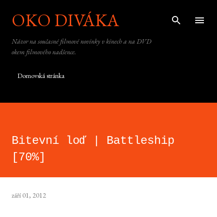
OKO DIVÁKA
Přeskočit na hlavní obsah
Názor na současné filmové novinky v kinech a na DVD
okem filmového nadšence.
Domovská stránka
Bitevní loď | Battleship
[70%]
září 01, 2012