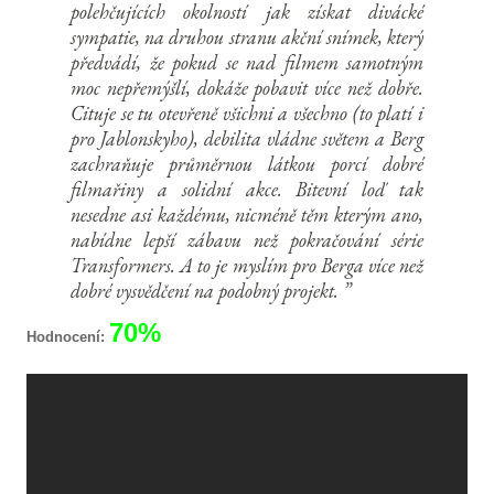
polehčujících okolností jak získat divácké
sympatie, na druhou stranu akční snímek, který
předvádí, že pokud se nad filmem samotným
moc nepřemýšlí, dokáže pobavit více než dobře.
Cituje se tu otevřeně všichni a všechno (to platí i
pro Jablonskyho), debilita vládne světem a Berg
zachraňuje průměrnou látkou porcí dobré
filmařiny a solidní akce. Bitevní loď tak
nesedne asi každému, nicméně těm kterým ano,
nabídne lepší zábavu než pokračování série
Transformers. A to je myslím pro Berga více než
dobré vysvědčení na podobný projekt.
70%
Hodnocení: