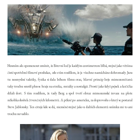
Nesmím ale opomenout zmínit, že Bitevní loď je každým centimetrem blbá, stejně jako většina
čistě spotřební filmové produkce, zde s tím rozdílem, že je všechno namícháno dohromady. Jsou
tu nesmyslné taktiky, fyzika si dala během filmu oraz, hlavní princip boje mimozemšťanů
taky trochu smrdí plus se hraje na etnika, mrzáky a nostalgii. Prostě jako když pejsek a kočička
dělali dort. S tím rozdílem, že tady Berg a spol tvoří obraz mimozemské invaze na ploše
několika desítek čtverečných kilometrů. A pěkně po americku, za doprovodu o který se postaral
Steve Jablonsky. Ten cituje kde se dá, nicméně stejně jako u dalších elementů snímku mi to ani
trochu nevadilo.