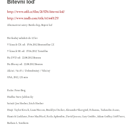
Bitevní loď
http://www.csfd.cz/film/269236-bitevni-lod/
http://www.imdb.com/title/tt1440129/
Alternativní názvy: Battleship, Bojová loď
Nevhodný mládeži do 12 let
V kinech ČR od:
19.04.2012 Bontonfilm CZ
V kinech SR od:
19.04.2012 Tatrafilm
Na DVD od:
22.08.2012 Bonton
Na Blu-ray od:
22.08.2012 Bonton
Akční / Sci-Fi / Dobrodružný / Válečný
USA, 2012, 131 min
Režie: Peter Berg
Hudba: Steve Jablonsky
Scénář: Jon Hoeber, Erich Hoeber
Hrají: Taylor Kitsch, Liam Neeson, Brooklyn Decker, Alexander Skarsgård, Rihanna, Tadanobu Asano,
Hamish Linklater, Peter MacNicol, Reila Aphrodite, David Jensen, Gary Grubbs, Adam Godley, Griff Furst,
Barbara L. Southern