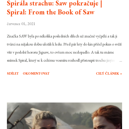
Spirála strachu: Saw pokračuje |
Spiral: From the Book of Saw
července 01, 2021
Značka SAW byla po několika posledních dílech už značně vyčpělá a tak ji
tvůrci na nějakou dobu uložili k ledu. Před pár lety do kin přišel pokus o svěží
vítr v podobě hororu Jigsaw, to ovšem moc nedopadlo. A tak tu máme
snímek Spiral, který se k celému vesmíru rozhodl přistoupit trochu jiným
stylem a titulního sériového vraha a jeho učence vyměnil za někoho úplně
SDÍLET
OKOMENTOVAT
CELÝ ČLÁNEK »
jiného a celý odkaz původní série nechal tak přejít na druhou kolej. Byla to
cesta k lepšímu a správný způsob jak oživit skomírající značku? To zrovna
úplně ne.