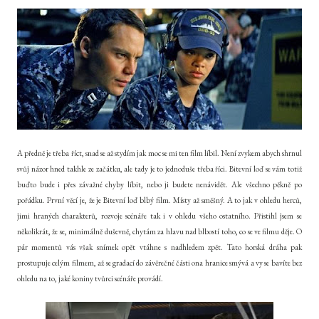
A předně je třeba říct, snad se až stydím jak moc se mi ten film líbil. Není zvykem abych shrnul
svůj názor hned takhle ze začátku, ale tady je to jednoduše třeba říci. Bitevní loď se vám totiž
buďto bude i přes závažné chyby líbit, nebo ji budete nenávidět. Ale všechno pěkně po
pořádku. První věcí je, že je Bitevní loď blbý film. Místy až směšný. A to jak v ohledu herců,
jimi hraných charakterů, rozvoje scénáře tak i v ohledu všeho ostatního. Přistihl jsem se
několikrát, že se, minimálně duševně, chytám za hlavu nad blbostí toho, co se ve filmu děje. O
pár momentů vás však snímek opět vtáhne s nadhledem zpět. Tato horská dráha pak
prostupuje celým filmem, až se gradací do závěrečné části ona hranice smývá a vy se bavíte bez
ohledu na to, jaké koniny tvůrci scénáře provádí.