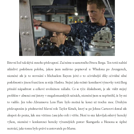
Bitevní loď tak skýtá mnoho překvapení. Začněme u samotného Petera Berga. Ten totiž nabízí
zdánlivě podobnou polohu, jakou jsem nedávno popisoval u Whedona po Avengerech,
nicméně zde je to srovnání s Michaelem Bayem ještě o to očividnější díky očividné silné
podobnosti s jinou frančízou ze stáje Hasbra. Stejně jako režisér komiksové týmovky totiž Berg
přináší nápaditost a celkově uvolněnou náladu. Co se týče důslednosti, je zde vidět stejný
problém v absenci oné jistoty v megalomanských scénách, nicméně jsem se nepřistihl, že by mi
to vadilo. Jen toho Abramsova Lens Flare bylo možná ke konci už trochu moc. Druhým
překvapením je představitel hlavní role Taylor Kitsch, který se po Johnu Carterovi dostal zde
alespoň do pozice, kde mu většinu času jeho roli i věříte. Není to sice kdovíjak oslnivý herecký
výkon, nicméně v konkurenci herecky výraznějších postav Skarsgarda a Neesona se úplně
neztrácí, jako tomu bylo právě u cestovatele po Marsu.