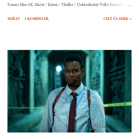
Forum Film SK Akční / Krimi / Thriller / Dobrodružný Velká Británie /
USA, 2012, 143 min Režie: Sam Mendes Scénář: Neal Purvis, Robert
SDÍLET
1 KOMENTÁŘ
CELÝ ČLÁNEK »
Wade, John Logan Hudba: Thomas Newman Hrají: Daniel Craig, Judi
Dench, Ralph Fiennes, Javier Bardem, Naomie Harris, Bérénice Marlohe,
Ben Whishaw, Helen McCrory, Albert Finney, Rory Kinnear, Ola Rapace,
Tonia Sotiropoulou Jeho jméno je Bond, James Bond. Jeho zálibami jsou
ženy, Martini a rychlá auta. Britskou špičku mezi akčními hrdiny filmového
plátna snad netřeba představovat. Agent s povolením zabíjet se vrací už ve
svém 23. dobrodružství, potřetí s tváří Daniela Craiga. Cesta za dalším
dobrodružstvím byla pro agenta 007 díky finančním problémům MGM
před pár lety trochu delší, než původně čekal, nicméně Skyfall je tady.
Dokáže si...