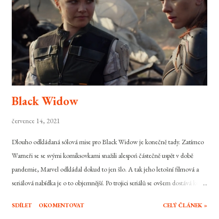
Black Widow
července 14, 2021
Dlouho odkládaná sólová mise pro Black Widow je konečně tady. Zatímco
Warneři se se svými komiksovkami snažili alespoń částečně uspět v době
pandemie, Marvel odkládal dokud to jen šlo. A tak jeho letošní filmová a
seriálová nabídka je o to objemnější. Po trojici seriálů se ovšem dostává ke
slovu i samotný snímek, který celou novou fázi Marvelu měl původně
SDÍLET
OKOMENTOVAT
CELÝ ČLÁNEK »
odstartovat. Výprava do minulosti nejvýraznější ženské členky Avengers do