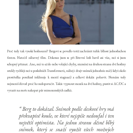
Proč tedy tak vysoké hodnocení? Bergovi se povedlo totiž zachránit tuhle blbost jednoduchou
fintou. Natočil zábavný film. Dokonce jsem se při Bitevní lodi bavil asi více, než si jsem
schopný přiznat. Ano, má to až do nebe volající chyby, nicméně na druhou stranu dvě hodiny
utekly rychleji než u posledních Transformerů, náboj i drajv snímek jednoduše má (i když okolo
prostředka poněkud inklinuje k menší stagnaci) a celkově dokáže pobavit. Nemám tedy
nejmenší důvod proč ho nedoporučit. Takže vypnout mozek na dvě hodiny, pustit si AC/DC a
vyrazit na moře nakopat pár mimozemských zadků.
Berg to dokázal. Snímek podle deskové hry má
překvapivě koule, ve které nejspíše nedoufal i ten
největší optimista. Na jednu stranu děsně blbý
snímek, který se snaží využít všech možných