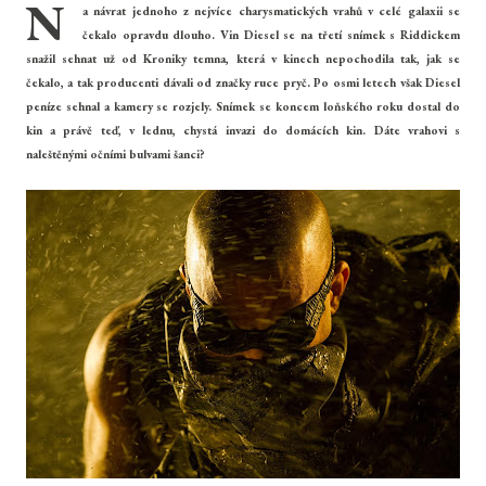
N
a návrat jednoho z nejvíce charysmatických vrahů v celé galaxii se
čekalo opravdu dlouho. Vin Diesel se na třetí snímek s Riddickem
snažil sehnat už od Kroniky temna, která v kinech nepochodila tak, jak se
čekalo, a tak producenti dávali od značky ruce pryč. Po osmi letech však Diesel
peníze sehnal a kamery se rozjely. Snímek se koncem loňského roku dostal do
kin a právě teď, v lednu, chystá invazi do domácích kin. Dáte vrahovi s
naleštěnými očními bulvami šanci?