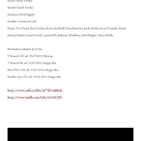
Režie: David Twohy
Scénář: David Twohy
Kamera: David Eggby
Hudba: Graeme Revell
Hrají: Vin Diesel, Karl Urban, Katee Sackhoff, Dave Bautista, Jordi Mollà, Raoul Trujillo, Noah
Danby, Nolan Gerard Funk, Conrad Pla, Bokeem Woodbine, Neil Napier, Matt Nable
Nevhodný mládeži do 12 let
V kinech ČR od:
05.09.2013 Bioscop
V kinech SR od:
05.09.2013 Magic Box
Na DVD v ČR od:
22.01.2014 Magic Box
Na Blu-ray v ČR od:
22.01.2014 Magic Box
http://www.csfd.cz/film/267963-riddick/
http://www.imdb.com/title/tt1411250/