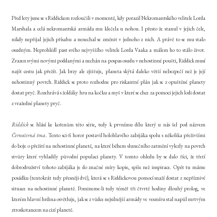
Před lety jsme se s Riddickem rozloučili v momentě, kdy porazil Nekromantského velitele Lorda
Marshala a celá nekromantská armáda mu klečela u nohou. I přesto že stanul v jejich čele,
nikdy nepřijal jejich přísahu a nenechal se změnit v jednoho z nich. A právě to se mu stalo
osudným. Neprohlédl past svého nejvyššího velitele Lorda Vaaka a málem ho to stálo život.
Zrazen svými novými poddanými a nechán na pospas osudu v nehostinné poušti, Riddick musí
najít cestu jak přežít. Jak brzy ale zjišťuje, planeta skýtá daleko větší nebezpečí než je její
nehostinný povrch. Riddick se proto rozhodne pro riskantní plán jak se z opuštěné planety
dostat pryč. Rozehrává s žoldáky hru na kočku a myš v které se chce za pomoci jejich lodi dostat
z vražedné planety pryč.
Riddick
se hlásí ke kořenům této série, tedy k prvnímu dílu který u nás šel pod názvem
Černočerná tma
. Tento sci-fi horor postavil holohlavého zabijáka spolu s několika přeživšími
do boje o přežití na nehostinné planetě, na které během slunečního zatmění vylezly na povrch
stvůry které vyhladily původní populaci planety. V tomto ohledu by se dalo říci, že třetí
dobrodružství tohoto zabijáka je do značné míry kopie, spíše než inspirace. Opět tu máme
posádku (tentokrát tedy přesněji dvě), která se s Riddickovou pomocí snaží dostat z nepříznivé
situace na nehostinné planetě. Pomineme-li tedy téměř tři čtvrtě hodiny dlouhý prolog, ve
kterém hlavní hrdina osvětluje, jak se z vůdce nejsilnější armády ve vesmíru stal napůl mrtvým
ztroskotancem na cizí planetě.