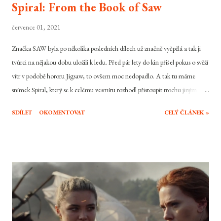
Spiral: From the Book of Saw
července 01, 2021
Značka SAW byla po několika posledních dílech už značně vyčpělá a tak ji
tvůrci na nějakou dobu uložili k ledu. Před pár lety do kin přišel pokus o svěží
vítr v podobě hororu Jigsaw, to ovšem moc nedopadlo. A tak tu máme
snímek Spiral, který se k celému vesmíru rozhodl přistoupit trochu jiným
stylem a titulního sériového vraha a jeho učence vyměnil za někoho úplně
SDÍLET
OKOMENTOVAT
CELÝ ČLÁNEK »
jiného a celý odkaz původní série nechal tak přejít na druhou kolej. Byla to
cesta k lepšímu a správný způsob jak oživit skomírající značku? To zrovna
úplně ne.