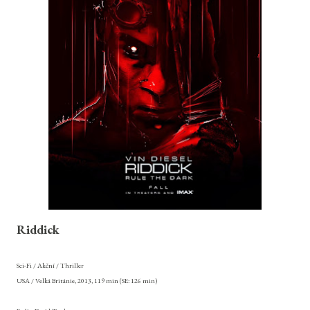
Riddick
Sci-Fi / Akční / Thriller
USA / Velká Británie, 2013, 119 min (SE: 126 min)