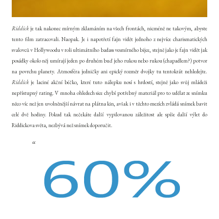
Riddick
je tak nakonec mírným zklamáním na všech frontách, nicméně ne takovým, abyste
tento film zatracovali. Naopak. Je i napotřetí fajn vidět jednoho z nejvíce charismatických
svalovců v Hollywoodu v roli ultimátního badass vesmírného bijce, stejně jako je fajn vidět jak
posádky okolo něj umírají jeden po druhém buď jeho rukou nebo rukou (chapadlem?) potvor
na povrchu planety. Atmosféra jedničky ani epický rozměr dvojky tu tentokrát nehledejte.
Riddick
je laciné akční béčko, které tuto nálepku nosí s hrdostí, stejně jako svůj mládeži
nepřístupný rating. V mnoha ohledech sice chybí potřebný materiál pro to udělat ze snímku
něco víc než jen uvolněnější návrat na plátna kin, avšak i v těchto mezích zvládá snímek bavit
celé dvě hodiny. Pokud tak nečekáte další vypilovanou záležitost ale spíše další výlet do
Riddickova světa, nezbývá než snímek doporučit.