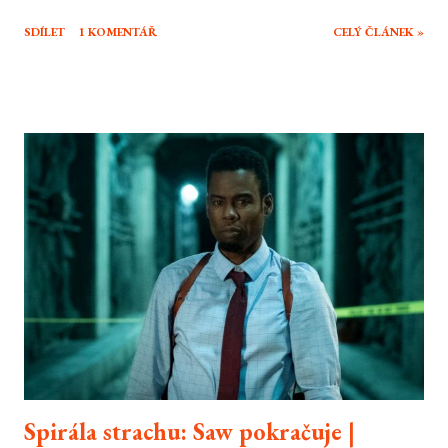
USA, 2012, 143 min Režie: Sam Mendes Scénář: Neal Purvis, Robert
SDÍLET
1 KOMENTÁŘ
CELÝ ČLÁNEK »
Wade, John Logan Hudba: Thomas Newman Hrají: Daniel Craig, Judi
Dench, Ralph Fiennes, Javier Bardem, Naomie Harris, Bérénice Marlohe,
Ben Whishaw, Helen McCrory, Albert Finney, Rory Kinnear, Ola Rapace,
Tonia Sotiropoulou Jeho jméno je Bond, James Bond. Jeho zálibami jsou
ženy, Martini a rychlá auta. Britskou špičku mezi akčními hrdiny filmového
plátna snad netřeba představovat. Agent s povolením zabíjet se vrací už ve
svém 23. dobrodružství, potřetí s tváří Daniela Craiga. Cesta za dalším
dobrodružstvím byla pro agenta 007 díky finančním problémům MGM
před pár lety trochu delší, než původně čekal, nicméně Skyfall je tady.
Dokáže si...
Spirála strachu: Saw pokračuje |