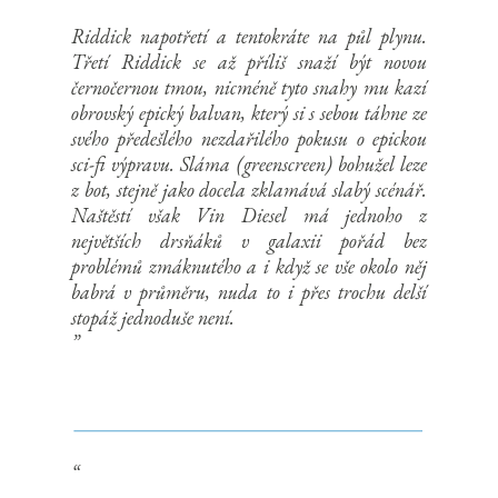
Riddick
napotřetí a tentokráte na půl plynu.
Třetí
Riddick
se až příliš snaží být novou
černočernou tmou, nicméně tyto snahy mu kazí
obrovský epický balvan, který si s sebou táhne ze
svého předešlého nezdařilého pokusu o epickou
sci
-
fi
výpravu. Sláma (
greenscreen
) bohužel leze
z bot, stejně jako docela zklamává slabý scénář.
Naštěstí však Vin Diesel má jednoho z
největších drsňáků v galaxii pořád bez
problémů zmáknutého a i když se vše okolo něj
babrá v průměru, nuda to i přes trochu delší
stopáž jednoduše není.