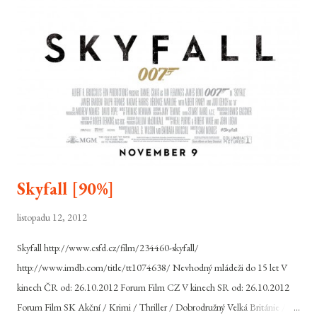
Skyfall [90%]
listopadu 12, 2012
Skyfall http://www.csfd.cz/film/234460-skyfall/
http://www.imdb.com/title/tt1074638/ Nevhodný mládeži do 15 let V
kinech ČR od: 26.10.2012 Forum Film CZ V kinech SR od: 26.10.2012
Forum Film SK Akční / Krimi / Thriller / Dobrodružný Velká Británie /