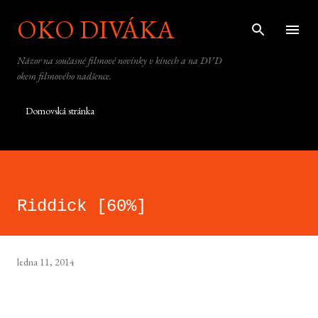
OKO DIVÁKA
Přeskočit na hlavní obsah
Názor na současné filmové novinky v kinech a na DVD
okem filmového nadšence.
Domovská stránka
Riddick [60%]
ledna 11, 2014