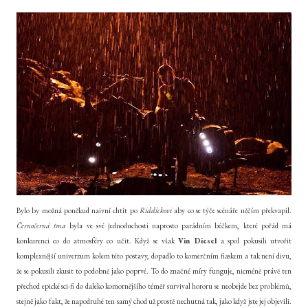
Bylo by možná poněkud naivní chtít po
Riddickovi
aby co se týče scénáře něčím překvapil.
Černočerná tma
byla ve své jednoduchosti naprosto parádním béčkem, které pořád má
konkurenci co do atmosféry co učit. Když se však
Vin Diesel
a spol pokusili utvořit
komplexnější univerzum kolem této postavy, dopadlo to komerčním fiaskem a tak není divu,
že se pokusili zkusit to podobně jako poprvé. To do značné míry funguje, nicméně právě ten
přechod epické sci-fi do daleko komornějšího téměř survival hororu se neobejde bez problémů,
stejně jako fakt, že napodruhé ten samý chod už prostě nechutná tak, jako když jste jej objevili.