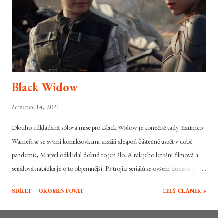
Black Widow
července 14, 2021
Dlouho odkládaná sólová mise pro Black Widow je konečně tady. Zatímco
Warneři se se svými komiksovkami snažili alespoń částečně uspět v době
pandemie, Marvel odkládal dokud to jen šlo. A tak jeho letošní filmová a
seriálová nabídka je o to objemnější. Po trojici seriálů se ovšem dostává ke
slovu i samotný snímek, který celou novou fázi Marvelu měl původně
SDÍLET
OKOMENTOVAT
CELÝ ČLÁNEK »
odstartovat. Výprava do minulosti nejvýraznější ženské členky Avengers do
období chvíli po Captain America: Občanská válka je právě teď v kinech.