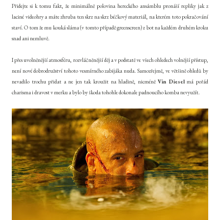
Přidejte si k tomu fakt, že minimálně polovina hereckého ansámblu pronáší repliky jak z
laciné videohry a máte zhruba ten skrz na skrz béčkový materiál, na kterém toto pokračování
staví. O tom že mu kouká sláma (v tomto případě greenscreen) z bot na každém druhém kroku
snad ani nemluvě.
I přes uvolněnější atmosféru, rozvláčněnější děj a v podstatě ve všech ohledech volnější přístup,
není nové dobrodružství tohoto vesmírného zabijáka nuda. Samozřejmě, ve většině ohledů by
nevadilo trochu přidat a ne jen tak kroužit na hladině, nicméně
Vin Diesel
má pořád
charisma i dravost v merku a bylo by škoda tohohle dokonale padnoucího komba nevyužít.