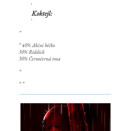
Koktejl:
40% Akční béčko
30% Riddick
30% Černočerná tma